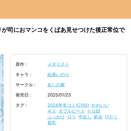
りが司におマンコをくぱあ見せつけた後正常位で
原作
メダリスト
キャラ
結束いのり
サークル
あしの家
発売日
2025/01/23
タグ
2024年冬コミ(C105)
かわいい
キス
ダブルピース
トロ顔
ぶっかけ
ロリ
中出し
処女
汗だく
貧乳