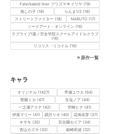
Fate/kaleid liner プリズマ☆イリヤ (19)
推しの子 (18)
らんま1/2 (18)
ストリートファイター (18)
NARUTO (17)
ソードアート・オンライン (16)
ラブライブ!蓮ノ空女学院スクールアイドルクラブ
(16)
リコリス・リコイル (16)
原作一覧
キャラ
オリジナル (1427)
早瀬ユウカ (64)
聖園ミカ (47)
生塩ノア (44)
一之瀬アスナ (42)
空崎ヒナ (41)
伊落マリー (41)
調月リオ (40)
花海佑芽 (37)
キサキ (35)
百合園セイア (34)
杏山カズサ (32)
姫崎莉波 (32)