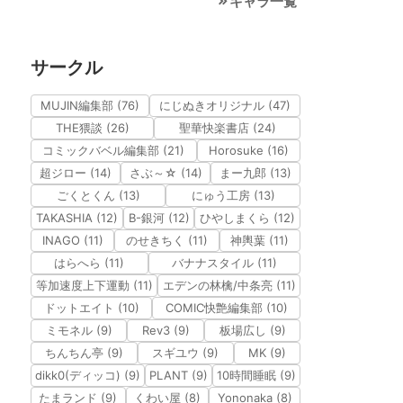
キャラ一覧
サークル
MUJIN編集部 (76)
にじぬきオリジナル (47)
THE猥談 (26)
聖華快楽書店 (24)
コミックバベル編集部 (21)
Horosuke (16)
超ジロー (14)
さぶ～☆ (14)
まー九郎 (13)
ごくとくん (13)
にゅう工房 (13)
TAKASHIA (12)
B-銀河 (12)
ひやしまくら (12)
INAGO (11)
のせきちく (11)
神輿葉 (11)
はらへら (11)
バナナスタイル (11)
等加速度上下運動 (11)
エデンの林檎/中条亮 (11)
ドットエイト (10)
COMIC快艶編集部 (10)
ミモネル (9)
Rev3 (9)
板場広し (9)
ちんちん亭 (9)
スギユウ (9)
MK (9)
dikk0(ディッコ) (9)
PLANT (9)
10時間睡眠 (9)
たまランド (9)
くわい屋 (8)
Yononaka (8)