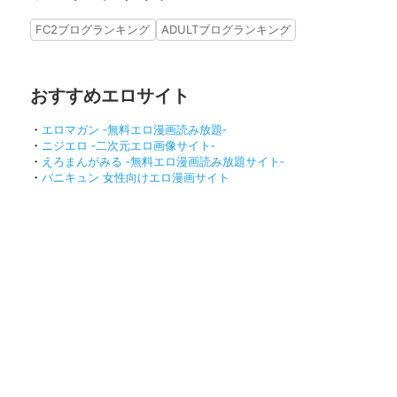
FC2ブログランキング
ADULTブログランキング
おすすめエロサイト
・
エロマガン ‐無料エロ漫画読み放題‐
・
ニジエロ ‐二次元エロ画像サイト‐
・
えろまんがみる ‐無料エロ漫画読み放題サイト‐
・
バニキュン 女性向けエロ漫画サイト