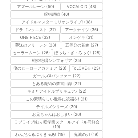
アズールレーン (50)
VOCALOID (48)
呪術廻戦 (40)
アイドルマスターミリオンライブ! (38)
ドラゴンクエスト (37)
アークナイツ (36)
ONE PIECE (32)
オンゲキ (31)
葬送のフリーレン (28)
五等分の花嫁 (27)
セーラームーン (26)
ぼっち・ざ・ろっく! (25)
戦姫絶唱シンフォギア (25)
僕のヒーローアカデミア (23)
ToLOVEる (23)
ガールズ&パンツァー (22)
とある魔術の禁書目録 (22)
キミとアイドルプリキュア♪ (22)
この素晴らしい世界に祝福を! (21)
テイルズシリーズ (20)
お兄ちゃんはおしまい (20)
ラブライブ!虹ヶ咲学園スクールアイドル同好会
(19)
わんだふるぷりきゅあ! (19)
鬼滅の刃 (19)