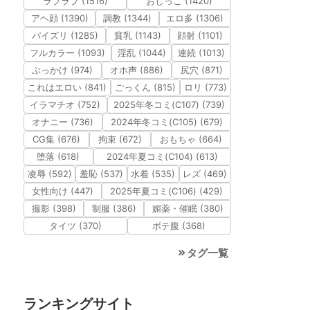
ラブラブ (1516)
おしっこ (1420)
アヘ顔 (1390)
調教 (1344)
エロ多 (1306)
パイズリ (1285)
貧乳 (1143)
顔射 (1101)
フルカラー (1093)
淫乱 (1044)
連続 (1013)
ぶっかけ (974)
オホ声 (886)
尻穴 (871)
これはエロい (841)
ごっくん (815)
ロリ (773)
イラマチオ (752)
2025年冬コミ(C107) (739)
オナニー (736)
2024年冬コミ(C105) (679)
CG集 (676)
拘束 (672)
おもちゃ (664)
堕落 (618)
2024年夏コミ(C104) (613)
凌辱 (592)
羞恥 (537)
水着 (535)
レズ (469)
女性向け (447)
2025年夏コミ(C106) (429)
撮影 (398)
制服 (386)
媚薬・催眠 (380)
タイツ (370)
ボテ腹 (368)
タグ一覧
ランキングサイト