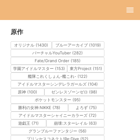
原作
オリジナル (1430)
ブルーアーカイブ (1019)
バーチャルYouTuber (282)
Fate/Grand Order (185)
学園アイドルマスター (153)
東方Project (151)
艦隊これくしょん-艦これ- (122)
アイドルマスターシンデレラガールズ (104)
原神 (100)
ゼンレスゾーンゼロ (98)
ポケットモンスター (95)
勝利の女神:NIKKE (78)
よろず (75)
アイドルマスターシャイニーカラーズ (72)
遊戯王 (71)
崩壊:スターレイル (63)
グランブルーファンタジー (56)
プリンセスコネクト!Re:Dive (52)