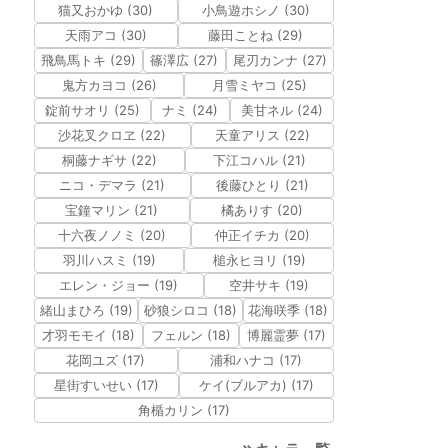
猫又おかゆ (30)
小鳥遊ホシノ (30)
天雨アコ (30)
藤田ことね (29)
飛鳥馬トキ (29)
篠澤広 (27)
尾刃カンナ (27)
鬼方カヨコ (26)
月雪ミヤコ (25)
錠前サオリ (25)
ナミ (24)
美甘ネル (24)
沙花叉クロヱ (22)
天童アリス (22)
桐藤ナギサ (22)
下江コハル (21)
ニコ・デマラ (21)
後藤ひとり (21)
宝鐘マリン (21)
橘ありす (20)
十六夜ノノミ (20)
仲正イチカ (20)
羽川ハスミ (19)
槌永ヒヨリ (19)
エレン・ジョー (19)
空井サキ (19)
緒山まひろ (19)
砂狼シロコ (18)
花海咲季 (18)
才羽モモイ (18)
フェルン (18)
博麗霊夢 (17)
花岡ユズ (17)
浦和ハナコ (17)
星街すいせい (17)
ケイ(ブルアカ) (17)
角楯カリン (17)