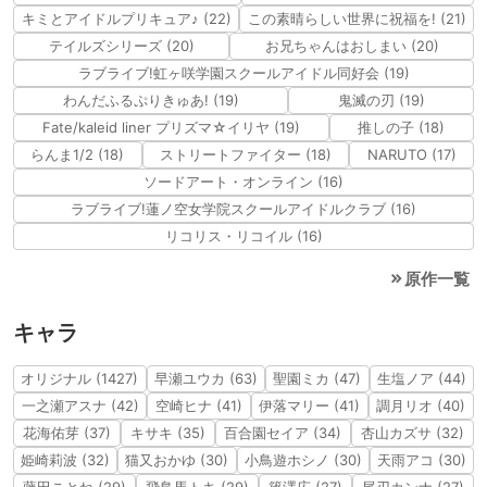
キミとアイドルプリキュア♪ (22)
この素晴らしい世界に祝福を! (21)
テイルズシリーズ (20)
お兄ちゃんはおしまい (20)
ラブライブ!虹ヶ咲学園スクールアイドル同好会 (19)
わんだふるぷりきゅあ! (19)
鬼滅の刃 (19)
Fate/kaleid liner プリズマ☆イリヤ (19)
推しの子 (18)
らんま1/2 (18)
ストリートファイター (18)
NARUTO (17)
ソードアート・オンライン (16)
ラブライブ!蓮ノ空女学院スクールアイドルクラブ (16)
リコリス・リコイル (16)
原作一覧
キャラ
オリジナル (1427)
早瀬ユウカ (63)
聖園ミカ (47)
生塩ノア (44)
一之瀬アスナ (42)
空崎ヒナ (41)
伊落マリー (41)
調月リオ (40)
花海佑芽 (37)
キサキ (35)
百合園セイア (34)
杏山カズサ (32)
姫崎莉波 (32)
猫又おかゆ (30)
小鳥遊ホシノ (30)
天雨アコ (30)
藤田ことね (29)
飛鳥馬トキ (29)
篠澤広 (27)
尾刃カンナ (27)