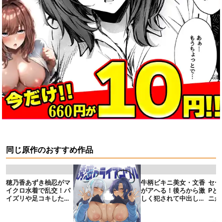
同じ原作のおすすめ作品
穂乃香あずき柚忍がマ
牛柄ビキニ美女・文香
セー
イクロ水着で乱交！パ
がアヘる！後ろから激
Pと
イズリや足コキしたり
しく犯されて中出しを
ニか
上下の口で肉棒をしゃ
受け入れる！
や正
ぶる！