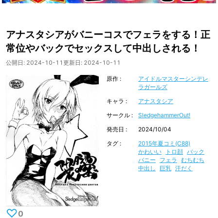
アナスタシアがバニーコスでフェラをする！正
常位やバックでセックスして中出しされる！
公開日:
2024-10-11
更新日:
2024-10-11
原作
アイドルマスターシンデレ
ラガールズ
キャラ
アナスタシア
サークル
SledgehammerOut!
発売日
2024/10/04
タグ
2015年夏コミ(C88)
かわいい
トロ顔
バック
バニー
フェラ
むちむち
中出し
巨乳
汗だく
♡
0