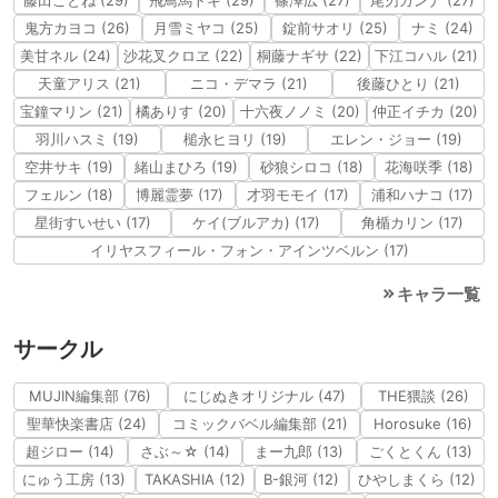
鬼方カヨコ (26)
月雪ミヤコ (25)
錠前サオリ (25)
ナミ (24)
美甘ネル (24)
沙花叉クロヱ (22)
桐藤ナギサ (22)
下江コハル (21)
天童アリス (21)
ニコ・デマラ (21)
後藤ひとり (21)
宝鐘マリン (21)
橘ありす (20)
十六夜ノノミ (20)
仲正イチカ (20)
羽川ハスミ (19)
槌永ヒヨリ (19)
エレン・ジョー (19)
空井サキ (19)
緒山まひろ (19)
砂狼シロコ (18)
花海咲季 (18)
フェルン (18)
博麗霊夢 (17)
才羽モモイ (17)
浦和ハナコ (17)
星街すいせい (17)
ケイ(ブルアカ) (17)
角楯カリン (17)
イリヤスフィール・フォン・アインツベルン (17)
キャラ一覧
サークル
MUJIN編集部 (76)
にじぬきオリジナル (47)
THE猥談 (26)
聖華快楽書店 (24)
コミックバベル編集部 (21)
Horosuke (16)
超ジロー (14)
さぶ～☆ (14)
まー九郎 (13)
ごくとくん (13)
にゅう工房 (13)
TAKASHIA (12)
B-銀河 (12)
ひやしまくら (12)