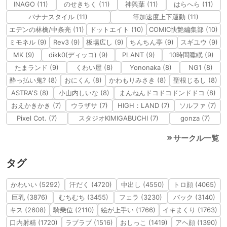
INAGO (11)
のせきちく (11)
神輿葉 (11)
はらへら (11)
バナナスタイル (11)
等加速度上下運動 (11)
エデンの林檎/中条亮 (11)
ドットエイト (10)
COMIC快艶編集部 (10)
ミモネル (9)
Rev3 (9)
板場広し (9)
ちんちん亭 (9)
スギユウ (9)
MK (9)
dikk0(ディッコ) (9)
PLANT (9)
10時間睡眠 (9)
たまランド (9)
くわい屋 (8)
Yononaka (8)
NG1 (8)
酔っ払い鬼? (8)
おにくん (8)
かわもりみさき (8)
聖根じるし (8)
ASTRA'S (8)
小山内しいな (8)
まんねんドコドコドンドドコ (8)
おえかきかき (7)
ウラザサ (7)
HIGH：LAND (7)
ソルファ (7)
Pixel Cot. (7)
スタジオKIMIGABUCHI (7)
gonza (7)
サークル一覧
タグ
かわいい (5292)
汗だく (4720)
中出し (4550)
トロ顔 (4065)
巨乳 (3876)
むちむち (3455)
フェラ (3230)
バック (3140)
キス (2608)
騎乗位 (2110)
絵が上手い (1766)
イキまくり (1763)
口内射精 (1720)
ラブラブ (1516)
おしっこ (1419)
アヘ顔 (1390)