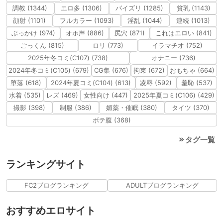
調教 (1344)
エロ多 (1306)
パイズリ (1285)
貧乳 (1143)
顔射 (1101)
フルカラー (1093)
淫乱 (1044)
連続 (1013)
ぶっかけ (974)
オホ声 (886)
尻穴 (871)
これはエロい (841)
ごっくん (815)
ロリ (773)
イラマチオ (752)
2025年冬コミ(C107) (738)
オナニー (736)
2024年冬コミ(C105) (679)
CG集 (676)
拘束 (672)
おもちゃ (664)
堕落 (618)
2024年夏コミ(C104) (613)
凌辱 (592)
羞恥 (537)
水着 (535)
レズ (469)
女性向け (447)
2025年夏コミ(C106) (429)
撮影 (398)
制服 (386)
媚薬・催眠 (380)
タイツ (370)
ボテ腹 (368)
タグ一覧
ランキングサイト
FC2ブログランキング
ADULTブログランキング
おすすめエロサイト