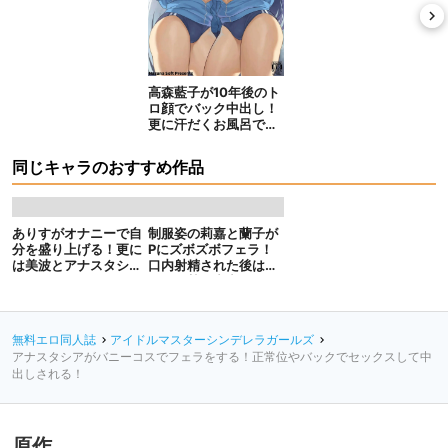
高森藍子が10年後のト
ロ顔でバック中出し！
更に汗だくお風呂でお
しっこラブラブキス！
同じキャラのおすすめ作品
ありすがオナニーで自
制服姿の莉嘉と蘭子が
分を盛り上げる！更に
Pにズボズボフェラ！
は美波とアナスタシア
口内射精された後はバ
も双頭ディルドでレズ
ックで熱い中出しをキ
H!!
メられる！
無料エロ同人誌
アイドルマスターシンデレラガールズ
アナスタシアがバニーコスでフェラをする！正常位やバックでセックスして中
出しされる！
原作