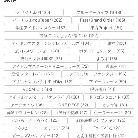
オリジナル (1430)
ブルーアーカイブ (1018)
バーチャルYouTuber (282)
Fate/Grand Order (185)
学園アイドルマスター (153)
東方Project (151)
艦隊これくしょん-艦これ- (122)
アイドルマスターシンデレラガールズ (104)
原神 (100)
ゼンレスゾーンゼロ (98)
ポケットモンスター (95)
勝利の女神:NIKKE (78)
よろず (75)
アイドルマスターシャイニーカラーズ (72)
遊戯王 (71)
崩壊:スターレイル (63)
グランブルーファンタジー (56)
プリンセスコネクト!Re:Dive (52)
アズールレーン (50)
VOCALOID (48)
呪術廻戦 (40)
アイドルマスターミリオンライブ! (38)
ドラゴンクエスト (37)
アークナイツ (36)
ONE PIECE (32)
オンゲキ (31)
葬送のフリーレン (28)
五等分の花嫁 (27)
セーラームーン (26)
ぼっち・ざ・ろっく! (25)
戦姫絶唱シンフォギア (25)
僕のヒーローアカデミア (23)
ToLOVEる (23)
ガールズ&パンツァー (22)
とある魔術の禁書目録 (22)