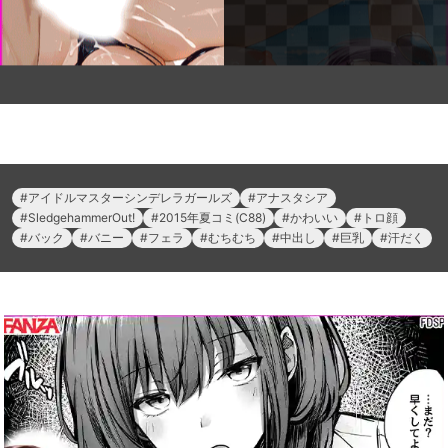
アイドルマスターシンデレラガールズ
アナスタシア
SledgehammerOut!
2015年夏コミ(C88)
かわいい
トロ顔
バック
バニー
フェラ
むちむち
中出し
巨乳
汗だく