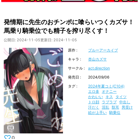
発情期に先生のおチンポに喰らいつくカズサ！
馬乗り騎乗位でも精子を搾り尽くす！
公開日:
2024-11-05
更新日:
2024-11-05
原作
ブルーアーカイブ
キャラ
杏山カズサ
サークル
act.direction
発売日
2024/09/06
タグ
2024年夏コミ(C104)
エロ多
オナニー
かわいい
キス
タイツ
トロ顔
ラブラブ
中出し
汗だく
淫乱
獣耳
男受け
絵が上手い
騎乗位
♡
0