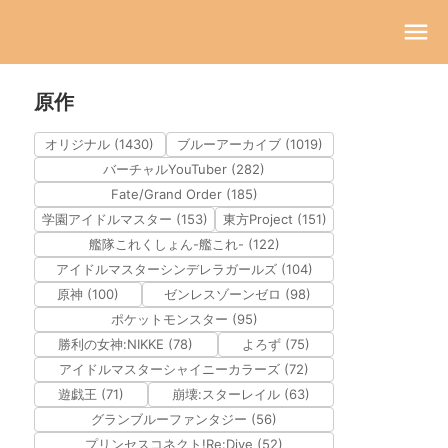
原作
オリジナル (1430)
ブルーアーカイブ (1019)
バーチャルYouTuber (282)
Fate/Grand Order (185)
学園アイドルマスター (153)
東方Project (151)
艦隊これくしょん-艦これ- (122)
アイドルマスターシンデレラガールズ (104)
原神 (100)
ゼンレスゾーンゼロ (98)
ポケットモンスター (95)
勝利の女神:NIKKE (78)
よろず (75)
アイドルマスターシャイニーカラーズ (72)
遊戯王 (71)
崩壊:スターレイル (63)
グランブルーファンタジー (56)
プリンセスコネクト!Re:Dive (52)