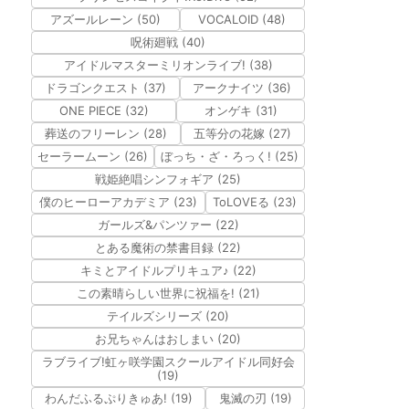
アズールレーン (50)
VOCALOID (48)
呪術廻戦 (40)
アイドルマスターミリオンライブ! (38)
ドラゴンクエスト (37)
アークナイツ (36)
ONE PIECE (32)
オンゲキ (31)
葬送のフリーレン (28)
五等分の花嫁 (27)
セーラームーン (26)
ぼっち・ざ・ろっく! (25)
戦姫絶唱シンフォギア (25)
僕のヒーローアカデミア (23)
ToLOVEる (23)
ガールズ&パンツァー (22)
とある魔術の禁書目録 (22)
キミとアイドルプリキュア♪ (22)
この素晴らしい世界に祝福を! (21)
テイルズシリーズ (20)
お兄ちゃんはおしまい (20)
ラブライブ!虹ヶ咲学園スクールアイドル同好会
(19)
わんだふるぷりきゅあ! (19)
鬼滅の刃 (19)