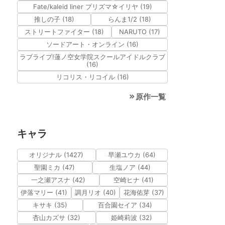
Fate/kaleid liner プリズマ☆イリヤ (19)
推しの子 (18)
らんま1/2 (18)
ストリートファイター (18)
NARUTO (17)
ソードアート・オンライン (16)
ラブライブ!蓮ノ空女学院スクールアイドルクラブ
(16)
リコリス・リコイル (16)
原作一覧
キャラ
オリジナル (1427)
早瀬ユウカ (64)
聖園ミカ (47)
生塩ノア (44)
一之瀬アスナ (42)
空崎ヒナ (41)
伊落マリー (41)
調月リオ (40)
花海佑芽 (37)
キサキ (35)
百合園セイア (34)
杏山カズサ (32)
姫崎莉波 (32)