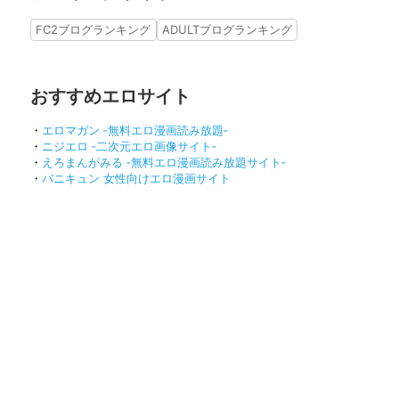
FC2ブログランキング
ADULTブログランキング
おすすめエロサイト
・
エロマガン ‐無料エロ漫画読み放題‐
・
ニジエロ ‐二次元エロ画像サイト‐
・
えろまんがみる ‐無料エロ漫画読み放題サイト‐
・
バニキュン 女性向けエロ漫画サイト