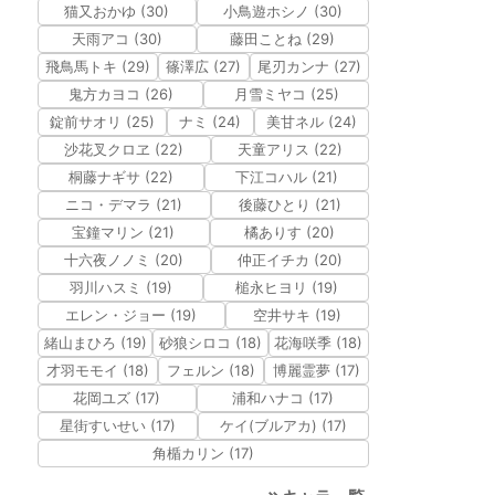
猫又おかゆ (30)
小鳥遊ホシノ (30)
天雨アコ (30)
藤田ことね (29)
飛鳥馬トキ (29)
篠澤広 (27)
尾刃カンナ (27)
鬼方カヨコ (26)
月雪ミヤコ (25)
錠前サオリ (25)
ナミ (24)
美甘ネル (24)
沙花叉クロヱ (22)
天童アリス (22)
桐藤ナギサ (22)
下江コハル (21)
ニコ・デマラ (21)
後藤ひとり (21)
宝鐘マリン (21)
橘ありす (20)
十六夜ノノミ (20)
仲正イチカ (20)
羽川ハスミ (19)
槌永ヒヨリ (19)
エレン・ジョー (19)
空井サキ (19)
緒山まひろ (19)
砂狼シロコ (18)
花海咲季 (18)
才羽モモイ (18)
フェルン (18)
博麗霊夢 (17)
花岡ユズ (17)
浦和ハナコ (17)
星街すいせい (17)
ケイ(ブルアカ) (17)
角楯カリン (17)