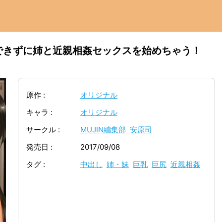
できずに姉と近親相姦セックスを始めちゃう！
原作
オリジナル
キャラ
オリジナル
サークル
MUJIN編集部
安原司
発売日
2017/09/08
タグ
中出し
姉・妹
巨乳
巨尻
近親相姦