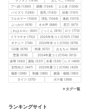
ラブラブ (1516)
おしっこ (1420)
アヘ顔 (1390)
調教 (1344)
エロ多 (1306)
パイズリ (1285)
貧乳 (1143)
顔射 (1101)
フルカラー (1093)
淫乱 (1044)
連続 (1013)
ぶっかけ (974)
オホ声 (886)
尻穴 (871)
これはエロい (841)
ごっくん (815)
ロリ (773)
イラマチオ (752)
2025年冬コミ(C107) (739)
オナニー (736)
2024年冬コミ(C105) (679)
CG集 (676)
拘束 (672)
おもちゃ (664)
堕落 (618)
2024年夏コミ(C104) (613)
凌辱 (592)
羞恥 (537)
水着 (535)
レズ (469)
女性向け (447)
2025年夏コミ(C106) (429)
撮影 (398)
制服 (386)
媚薬・催眠 (380)
タイツ (370)
ボテ腹 (368)
タグ一覧
ランキングサイト