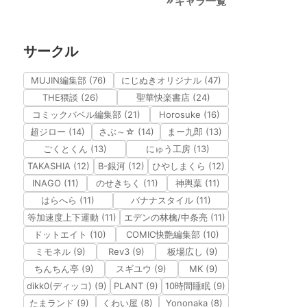
キャラ一覧
サークル
MUJIN編集部 (76)
にじぬきオリジナル (47)
THE猥談 (26)
聖華快楽書店 (24)
コミックバベル編集部 (21)
Horosuke (16)
超ジロー (14)
さぶ～☆ (14)
まー九郎 (13)
ごくとくん (13)
にゅう工房 (13)
TAKASHIA (12)
B-銀河 (12)
ひやしまくら (12)
INAGO (11)
のせきちく (11)
神輿葉 (11)
はらへら (11)
バナナスタイル (11)
等加速度上下運動 (11)
エデンの林檎/中条亮 (11)
ドットエイト (10)
COMIC快艶編集部 (10)
ミモネル (9)
Rev3 (9)
板場広し (9)
ちんちん亭 (9)
スギユウ (9)
MK (9)
dikk0(ディッコ) (9)
PLANT (9)
10時間睡眠 (9)
たまランド (9)
くわい屋 (8)
Yononaka (8)