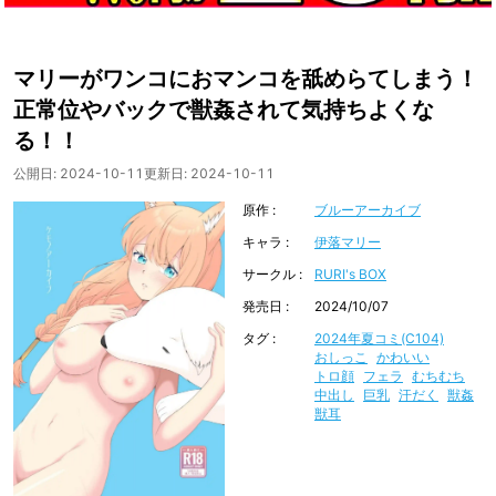
マリーがワンコにおマンコを舐めらてしまう！
正常位やバックで獣姦されて気持ちよくな
る！！
公開日:
2024-10-11
更新日:
2024-10-11
原作
ブルーアーカイブ
キャラ
伊落マリー
サークル
RURI's BOX
発売日
2024/10/07
タグ
2024年夏コミ(C104)
おしっこ
かわいい
トロ顔
フェラ
むちむち
中出し
巨乳
汗だく
獣姦
獣耳