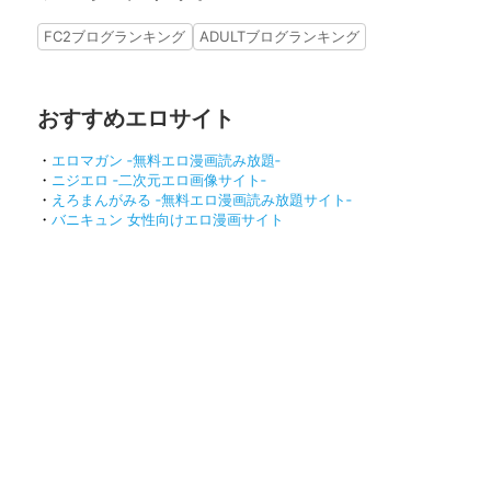
FC2ブログランキング
ADULTブログランキング
おすすめエロサイト
・
エロマガン ‐無料エロ漫画読み放題‐
・
ニジエロ ‐二次元エロ画像サイト‐
・
えろまんがみる ‐無料エロ漫画読み放題サイト‐
・
バニキュン 女性向けエロ漫画サイト