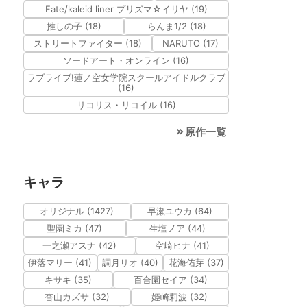
Fate/kaleid liner プリズマ☆イリヤ (19)
推しの子 (18)
らんま1/2 (18)
ストリートファイター (18)
NARUTO (17)
ソードアート・オンライン (16)
ラブライブ!蓮ノ空女学院スクールアイドルクラブ
(16)
リコリス・リコイル (16)
原作一覧
キャラ
オリジナル (1427)
早瀬ユウカ (64)
聖園ミカ (47)
生塩ノア (44)
一之瀬アスナ (42)
空崎ヒナ (41)
伊落マリー (41)
調月リオ (40)
花海佑芽 (37)
キサキ (35)
百合園セイア (34)
杏山カズサ (32)
姫崎莉波 (32)