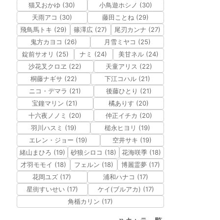
猫又おかゆ (30)
小鳥遊ホシノ (30)
天雨アコ (30)
藤田ことね (29)
飛鳥馬トキ (29)
篠澤広 (27)
尾刃カンナ (27)
鬼方カヨコ (26)
月雪ミヤコ (25)
錠前サオリ (25)
ナミ (24)
美甘ネル (24)
沙花叉クロヱ (22)
天童アリス (22)
桐藤ナギサ (22)
下江コハル (21)
ニコ・デマラ (21)
後藤ひとり (21)
宝鐘マリン (21)
橘ありす (20)
十六夜ノノミ (20)
仲正イチカ (20)
羽川ハスミ (19)
槌永ヒヨリ (19)
エレン・ジョー (19)
空井サキ (19)
緒山まひろ (19)
砂狼シロコ (18)
花海咲季 (18)
才羽モモイ (18)
フェルン (18)
博麗霊夢 (17)
花岡ユズ (17)
浦和ハナコ (17)
星街すいせい (17)
ケイ(ブルアカ) (17)
角楯カリン (17)