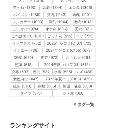
ラブラブ (1516)
おしっこ (1420)
アヘ顔 (1390)
調教 (1344)
エロ多 (1306)
パイズリ (1285)
貧乳 (1143)
顔射 (1101)
フルカラー (1093)
淫乱 (1044)
連続 (1013)
ぶっかけ (974)
オホ声 (886)
尻穴 (871)
これはエロい (841)
ごっくん (815)
ロリ (773)
イラマチオ (752)
2025年冬コミ(C107) (739)
オナニー (736)
2024年冬コミ(C105) (679)
CG集 (676)
拘束 (672)
おもちゃ (664)
堕落 (618)
2024年夏コミ(C104) (613)
凌辱 (592)
羞恥 (537)
水着 (535)
レズ (469)
女性向け (447)
2025年夏コミ(C106) (429)
撮影 (398)
制服 (386)
媚薬・催眠 (380)
タイツ (370)
ボテ腹 (368)
タグ一覧
ランキングサイト