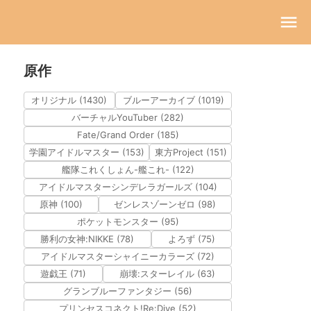
原作
オリジナル (1430)
ブルーアーカイブ (1019)
バーチャルYouTuber (282)
Fate/Grand Order (185)
学園アイドルマスター (153)
東方Project (151)
艦隊これくしょん-艦これ- (122)
アイドルマスターシンデレラガールズ (104)
原神 (100)
ゼンレスゾーンゼロ (98)
ポケットモンスター (95)
勝利の女神:NIKKE (78)
よろず (75)
アイドルマスターシャイニーカラーズ (72)
遊戯王 (71)
崩壊:スターレイル (63)
グランブルーファンタジー (56)
プリンセスコネクト!Re:Dive (52)