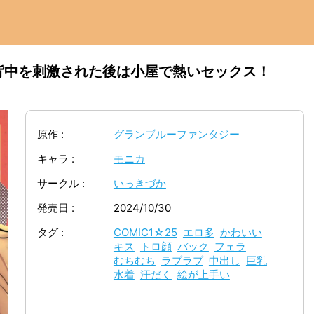
背中を刺激された後は小屋で熱いセックス！
原作
グランブルーファンタジー
キャラ
モニカ
サークル
いっきづか
発売日
2024/10/30
タグ
COMIC1☆25
エロ多
かわいい
キス
トロ顔
バック
フェラ
むちむち
ラブラブ
中出し
巨乳
水着
汗だく
絵が上手い