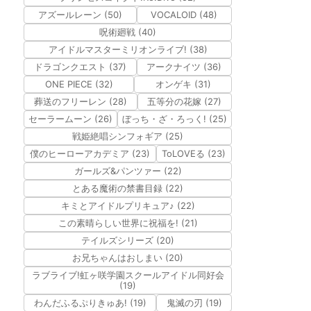
アズールレーン (50)
VOCALOID (48)
呪術廻戦 (40)
アイドルマスターミリオンライブ! (38)
ドラゴンクエスト (37)
アークナイツ (36)
ONE PIECE (32)
オンゲキ (31)
葬送のフリーレン (28)
五等分の花嫁 (27)
セーラームーン (26)
ぼっち・ざ・ろっく! (25)
戦姫絶唱シンフォギア (25)
僕のヒーローアカデミア (23)
ToLOVEる (23)
ガールズ&パンツァー (22)
とある魔術の禁書目録 (22)
キミとアイドルプリキュア♪ (22)
この素晴らしい世界に祝福を! (21)
テイルズシリーズ (20)
お兄ちゃんはおしまい (20)
ラブライブ!虹ヶ咲学園スクールアイドル同好会
(19)
わんだふるぷりきゅあ! (19)
鬼滅の刃 (19)