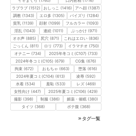
イキまくり (1760)
口内射精 (1716)
ラブラブ (1512)
おしっこ (1416)
アヘ顔 (1387)
調教 (1343)
エロ多 (1305)
パイズリ (1284)
貧乳 (1139)
顔射 (1099)
フルカラー (1093)
淫乱 (1043)
連続 (1011)
ぶっかけ (971)
オホ声 (885)
尻穴 (871)
これはエロい (836)
ごっくん (811)
ロリ (773)
イラマチオ (750)
オナニー (734)
2025年冬コミ(C107) (733)
2024年冬コミ(C105) (679)
CG集 (676)
拘束 (672)
おもちゃ (663)
堕落 (616)
2024年夏コミ(C104) (613)
凌辱 (592)
水着 (534)
羞恥 (533)
レズ (469)
女性向け (447)
2025年夏コミ(C106) (429)
撮影 (398)
制服 (386)
媚薬・催眠 (380)
タイツ (368)
ボテ腹 (368)
タグ一覧