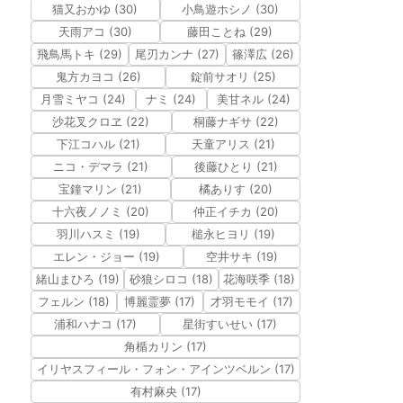
猫又おかゆ (30)
小鳥遊ホシノ (30)
天雨アコ (30)
藤田ことね (29)
飛鳥馬トキ (29)
尾刃カンナ (27)
篠澤広 (26)
鬼方カヨコ (26)
錠前サオリ (25)
月雪ミヤコ (24)
ナミ (24)
美甘ネル (24)
沙花叉クロヱ (22)
桐藤ナギサ (22)
下江コハル (21)
天童アリス (21)
ニコ・デマラ (21)
後藤ひとり (21)
宝鐘マリン (21)
橘ありす (20)
十六夜ノノミ (20)
仲正イチカ (20)
羽川ハスミ (19)
槌永ヒヨリ (19)
エレン・ジョー (19)
空井サキ (19)
緒山まひろ (19)
砂狼シロコ (18)
花海咲季 (18)
フェルン (18)
博麗霊夢 (17)
才羽モモイ (17)
浦和ハナコ (17)
星街すいせい (17)
角楯カリン (17)
イリヤスフィール・フォン・アインツベルン (17)
有村麻央 (17)