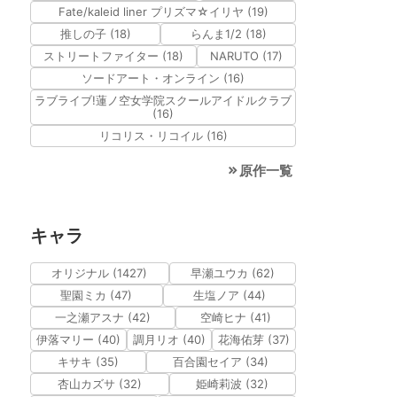
Fate/kaleid liner プリズマ☆イリヤ (19)
推しの子 (18)
らんま1/2 (18)
ストリートファイター (18)
NARUTO (17)
ソードアート・オンライン (16)
ラブライブ!蓮ノ空女学院スクールアイドルクラブ
(16)
リコリス・リコイル (16)
原作一覧
キャラ
オリジナル (1427)
早瀬ユウカ (62)
聖園ミカ (47)
生塩ノア (44)
一之瀬アスナ (42)
空崎ヒナ (41)
伊落マリー (40)
調月リオ (40)
花海佑芽 (37)
キサキ (35)
百合園セイア (34)
杏山カズサ (32)
姫崎莉波 (32)