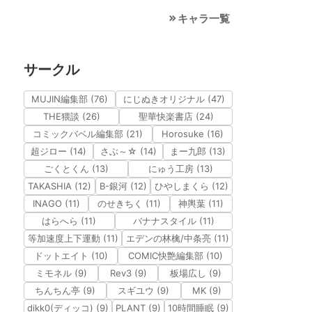
キャラ一覧
サークル
MUJIN編集部 (76)
にじぬきオリジナル (47)
THE猥談 (26)
聖華快楽書店 (24)
コミックバベル編集部 (21)
Horosuke (16)
超ジロー (14)
さぶ～☆ (14)
まー九郎 (13)
ごくとくん (13)
にゅう工房 (13)
TAKASHIA (12)
B-銀河 (12)
ひやしまくら (12)
INAGO (11)
のせきちく (11)
神輿葉 (11)
はらへら (11)
バナナスタイル (11)
等加速度上下運動 (11)
エデンの林檎/中条亮 (11)
ドットエイト (10)
COMIC快艶編集部 (10)
ミモネル (9)
Rev3 (9)
板場広し (9)
ちんちん亭 (9)
スギユウ (9)
MK (9)
dikk0(ディッコ) (9)
PLANT (9)
10時間睡眠 (9)