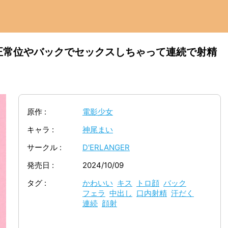
正常位やバックでセックスしちゃって連続で射精
原作
電影少女
キャラ
神尾まい
サークル
D'ERLANGER
発売日
2024/10/09
タグ
かわいい
キス
トロ顔
バック
フェラ
中出し
口内射精
汗だく
連続
顔射