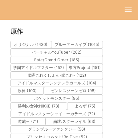
原作
オリジナル (1430)
ブルーアーカイブ (1015)
バーチャルYouTuber (282)
Fate/Grand Order (185)
学園アイドルマスター (152)
東方Project (151)
艦隊これくしょん-艦これ- (122)
アイドルマスターシンデレラガールズ (104)
原神 (100)
ゼンレスゾーンゼロ (98)
ポケットモンスター (95)
勝利の女神:NIKKE (78)
よろず (75)
アイドルマスターシャイニーカラーズ (72)
遊戯王 (71)
崩壊:スターレイル (63)
グランブルーファンタジー (56)
プリンセスコネクト!Re:Dive (52)