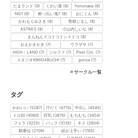
たまランド (9)
くわい屋 (8)
Yononaka (8)
NG1 (8)
酔っ払い鬼? (8)
おにくん (8)
かわもりみさき (8)
聖根じるし (8)
ASTRA'S (8)
小山内しいな (8)
まんねんドコドコドンドドコ (8)
おえかきかき (7)
ウラザサ (7)
HIGH：LAND (7)
ソルファ (7)
Pixel Cot. (7)
スタジオKIMIGABUCHI (7)
gonza (7)
サークル一覧
タグ
かわいい (5287)
汗だく (4715)
中出し (4545)
トロ顔 (4060)
巨乳 (3876)
むちむち (3454)
フェラ (3225)
バック (3135)
キス (2604)
騎乗位 (2109)
絵が上手い (1765)