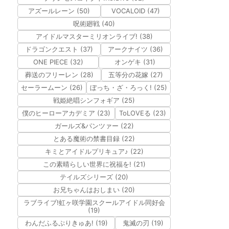
アズールレーン (50)
VOCALOID (47)
呪術廻戦 (40)
アイドルマスターミリオンライブ! (38)
ドラゴンクエスト (37)
アークナイツ (36)
ONE PIECE (32)
オンゲキ (31)
葬送のフリーレン (28)
五等分の花嫁 (27)
セーラームーン (26)
ぼっち・ざ・ろっく! (25)
戦姫絶唱シンフォギア (25)
僕のヒーローアカデミア (23)
ToLOVEる (23)
ガールズ&パンツァー (22)
とある魔術の禁書目録 (22)
キミとアイドルプリキュア♪ (22)
この素晴らしい世界に祝福を! (21)
テイルズシリーズ (20)
お兄ちゃんはおしまい (20)
ラブライブ!虹ヶ咲学園スクールアイドル同好会
(19)
わんだふるぷりきゅあ! (19)
鬼滅の刃 (19)