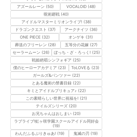
アズールレーン (50)
VOCALOID (48)
呪術廻戦 (40)
アイドルマスターミリオンライブ! (38)
ドラゴンクエスト (37)
アークナイツ (36)
ONE PIECE (32)
オンゲキ (31)
葬送のフリーレン (28)
五等分の花嫁 (27)
セーラームーン (26)
ぼっち・ざ・ろっく! (25)
戦姫絶唱シンフォギア (25)
僕のヒーローアカデミア (23)
ToLOVEる (23)
ガールズ&パンツァー (22)
とある魔術の禁書目録 (22)
キミとアイドルプリキュア♪ (22)
この素晴らしい世界に祝福を! (21)
テイルズシリーズ (20)
お兄ちゃんはおしまい (20)
ラブライブ!虹ヶ咲学園スクールアイドル同好会
(19)
わんだふるぷりきゅあ! (19)
鬼滅の刃 (19)