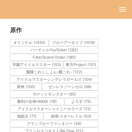
原作
オリジナル (1430)
ブルーアーカイブ (1019)
バーチャルYouTuber (282)
Fate/Grand Order (185)
学園アイドルマスター (153)
東方Project (151)
艦隊これくしょん-艦これ- (122)
アイドルマスターシンデレラガールズ (104)
原神 (100)
ゼンレスゾーンゼロ (98)
ポケットモンスター (95)
勝利の女神:NIKKE (78)
よろず (75)
アイドルマスターシャイニーカラーズ (72)
遊戯王 (71)
崩壊:スターレイル (63)
グランブルーファンタジー (56)
プリンセスコネクト!Re:Dive (52)