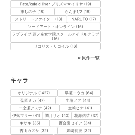
Fate/kaleid liner プリズマ☆イリヤ (19)
推しの子 (18)
らんま1/2 (18)
ストリートファイター (18)
NARUTO (17)
ソードアート・オンライン (16)
ラブライブ!蓮ノ空女学院スクールアイドルクラブ
(16)
リコリス・リコイル (16)
原作一覧
キャラ
オリジナル (1427)
早瀬ユウカ (64)
聖園ミカ (47)
生塩ノア (44)
一之瀬アスナ (42)
空崎ヒナ (41)
伊落マリー (41)
調月リオ (40)
花海佑芽 (37)
キサキ (35)
百合園セイア (34)
杏山カズサ (32)
姫崎莉波 (32)