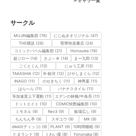
キャラ一覧
サークル
MUJIN編集部 (76)
にじぬきオリジナル (47)
THE猥談 (26)
聖華快楽書店 (24)
コミックバベル編集部 (21)
Horosuke (16)
超ジロー (14)
さぶ～☆ (14)
まー九郎 (13)
ごくとくん (13)
にゅう工房 (13)
TAKASHIA (12)
B-銀河 (12)
ひやしまくら (12)
INAGO (11)
のせきちく (11)
神輿葉 (11)
はらへら (11)
バナナスタイル (11)
等加速度上下運動 (11)
エデンの林檎/中条亮 (11)
ドットエイト (10)
COMIC快艶編集部 (10)
ミモネル (9)
Rev3 (9)
板場広し (9)
ちんちん亭 (9)
スギユウ (9)
MK (9)
dikk0(ディッコ) (9)
PLANT (9)
10時間睡眠 (9)
たまランド (9)
くわい屋 (8)
Yononaka (8)