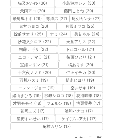
猫又おかゆ (30)
小鳥遊ホシノ (30)
天雨アコ (30)
藤田ことね (29)
飛鳥馬トキ (29)
篠澤広 (27)
尾刃カンナ (27)
鬼方カヨコ (26)
月雪ミヤコ (25)
錠前サオリ (25)
ナミ (24)
美甘ネル (24)
沙花叉クロヱ (22)
天童アリス (22)
桐藤ナギサ (22)
下江コハル (21)
ニコ・デマラ (21)
後藤ひとり (21)
宝鐘マリン (21)
橘ありす (20)
十六夜ノノミ (20)
仲正イチカ (20)
羽川ハスミ (19)
槌永ヒヨリ (19)
エレン・ジョー (19)
空井サキ (19)
緒山まひろ (19)
砂狼シロコ (18)
花海咲季 (18)
才羽モモイ (18)
フェルン (18)
博麗霊夢 (17)
花岡ユズ (17)
浦和ハナコ (17)
星街すいせい (17)
ケイ(ブルアカ) (17)
角楯カリン (17)