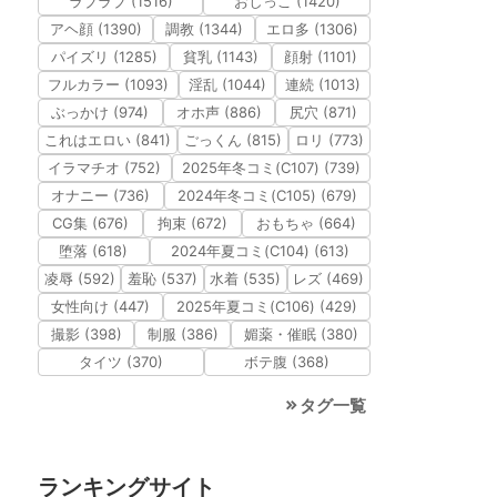
ラブラブ (1516)
おしっこ (1420)
アヘ顔 (1390)
調教 (1344)
エロ多 (1306)
パイズリ (1285)
貧乳 (1143)
顔射 (1101)
フルカラー (1093)
淫乱 (1044)
連続 (1013)
ぶっかけ (974)
オホ声 (886)
尻穴 (871)
これはエロい (841)
ごっくん (815)
ロリ (773)
イラマチオ (752)
2025年冬コミ(C107) (739)
オナニー (736)
2024年冬コミ(C105) (679)
CG集 (676)
拘束 (672)
おもちゃ (664)
堕落 (618)
2024年夏コミ(C104) (613)
凌辱 (592)
羞恥 (537)
水着 (535)
レズ (469)
女性向け (447)
2025年夏コミ(C106) (429)
撮影 (398)
制服 (386)
媚薬・催眠 (380)
タイツ (370)
ボテ腹 (368)
タグ一覧
ランキングサイト