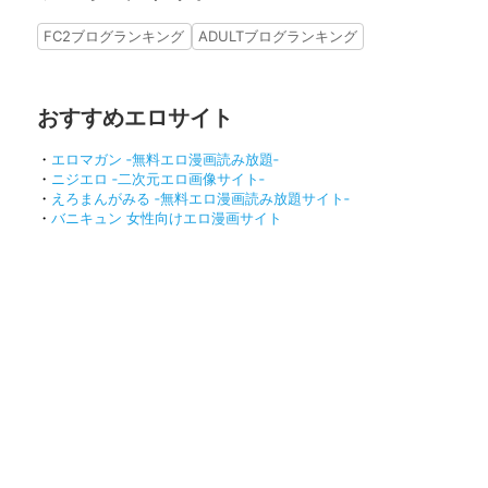
FC2ブログランキング
ADULTブログランキング
おすすめエロサイト
・
エロマガン ‐無料エロ漫画読み放題‐
・
ニジエロ ‐二次元エロ画像サイト‐
・
えろまんがみる ‐無料エロ漫画読み放題サイト‐
・
バニキュン 女性向けエロ漫画サイト