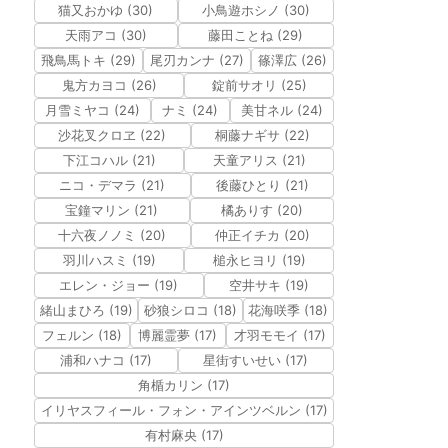
猫又おかゆ (30)
小鳥遊ホシノ (30)
天雨アコ (30)
藤田ことね (29)
飛鳥馬トキ (29)
尾刃カンナ (27)
篠澤広 (26)
鬼方カヨコ (26)
錠前サオリ (25)
月雪ミヤコ (24)
ナミ (24)
美甘ネル (24)
沙花叉クロヱ (22)
桐藤ナギサ (22)
下江コハル (21)
天童アリス (21)
ニコ・デマラ (21)
後藤ひとり (21)
宝鐘マリン (21)
橘ありす (20)
十六夜ノノミ (20)
仲正イチカ (20)
羽川ハスミ (19)
槌永ヒヨリ (19)
エレン・ジョー (19)
空井サキ (19)
緒山まひろ (19)
砂狼シロコ (18)
花海咲季 (18)
フェルン (18)
博麗霊夢 (17)
才羽モモイ (17)
浦和ハナコ (17)
星街すいせい (17)
角楯カリン (17)
イリヤスフィール・フォン・アインツベルン (17)
有村麻央 (17)