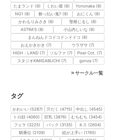
たまランド (9)
くわい屋 (8)
Yononaka (8)
NG1 (8)
酔っ払い鬼? (8)
おにくん (8)
かわもりみさき (8)
聖根じるし (8)
ASTRA'S (8)
小山内しいな (8)
まんねんドコドコドンドドコ (8)
おえかきかき (7)
ウラザサ (7)
HIGH：LAND (7)
ソルファ (7)
Pixel Cot. (7)
スタジオKIMIGABUCHI (7)
gonza (7)
サークル一覧
タグ
かわいい (5287)
汗だく (4715)
中出し (4545)
トロ顔 (4060)
巨乳 (3876)
むちむち (3454)
フェラ (3225)
バック (3135)
キス (2604)
騎乗位 (2109)
絵が上手い (1765)