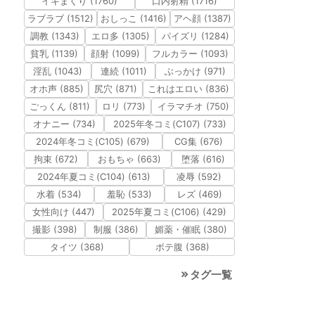
イキまくり (1760)
口内射精 (1716)
ラブラブ (1512)
おしっこ (1416)
アヘ顔 (1387)
調教 (1343)
エロ多 (1305)
パイズリ (1284)
貧乳 (1139)
顔射 (1099)
フルカラー (1093)
淫乱 (1043)
連続 (1011)
ぶっかけ (971)
オホ声 (885)
尻穴 (871)
これはエロい (836)
ごっくん (811)
ロリ (773)
イラマチオ (750)
オナニー (734)
2025年冬コミ(C107) (733)
2024年冬コミ(C105) (679)
CG集 (676)
拘束 (672)
おもちゃ (663)
堕落 (616)
2024年夏コミ(C104) (613)
凌辱 (592)
水着 (534)
羞恥 (533)
レズ (469)
女性向け (447)
2025年夏コミ(C106) (429)
撮影 (398)
制服 (386)
媚薬・催眠 (380)
タイツ (368)
ボテ腹 (368)
タグ一覧