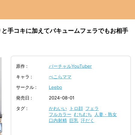
りと手コキに加えてバキュームフェラでもお相手
原作
バーチャルYouTuber
キャラ
ぺこらママ
サークル
Leebo
発売日
2024-08-01
タグ
かわいい
トロ顔
フェラ
フルカラー
むちむち
人妻・熟女
口内射精
巨乳
汗だく