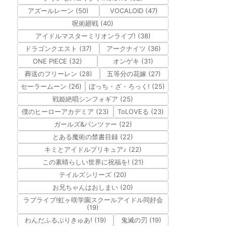
アズールレーン (50)
VOCALOID (47)
呪術廻戦 (40)
アイドルマスターミリオンライブ! (38)
ドラゴンクエスト (37)
アークナイツ (36)
ONE PIECE (32)
オンゲキ (31)
葬送のフリーレン (28)
五等分の花嫁 (27)
セーラームーン (26)
ぼっち・ざ・ろっく! (25)
戦姫絶唱シンフォギア (25)
僕のヒーローアカデミア (23)
ToLOVEる (23)
ガールズ&パンツァー (22)
とある魔術の禁書目録 (22)
キミとアイドルプリキュア♪ (22)
この素晴らしい世界に祝福を! (21)
テイルズシリーズ (20)
お兄ちゃんはおしまい (20)
ラブライブ!虹ヶ咲学園スクールアイドル同好会
(19)
わんだふるぷりきゅあ! (19)
鬼滅の刃 (19)