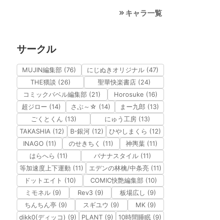
キャラ一覧
サークル
MUJIN編集部 (76)
にじぬきオリジナル (47)
THE猥談 (26)
聖華快楽書店 (24)
コミックバベル編集部 (21)
Horosuke (16)
超ジロー (14)
さぶ～☆ (14)
まー九郎 (13)
ごくとくん (13)
にゅう工房 (13)
TAKASHIA (12)
B-銀河 (12)
ひやしまくら (12)
INAGO (11)
のせきちく (11)
神輿葉 (11)
はらへら (11)
バナナスタイル (11)
等加速度上下運動 (11)
エデンの林檎/中条亮 (11)
ドットエイト (10)
COMIC快艶編集部 (10)
ミモネル (9)
Rev3 (9)
板場広し (9)
ちんちん亭 (9)
スギユウ (9)
MK (9)
dikk0(ディッコ) (9)
PLANT (9)
10時間睡眠 (9)