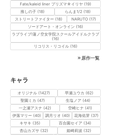
Fate/kaleid liner プリズマ☆イリヤ (19)
推しの子 (18)
らんま1/2 (18)
ストリートファイター (18)
NARUTO (17)
ソードアート・オンライン (16)
ラブライブ!蓮ノ空女学院スクールアイドルクラブ
(16)
リコリス・リコイル (16)
原作一覧
キャラ
オリジナル (1427)
早瀬ユウカ (62)
聖園ミカ (47)
生塩ノア (44)
一之瀬アスナ (42)
空崎ヒナ (41)
伊落マリー (40)
調月リオ (40)
花海佑芽 (37)
キサキ (35)
百合園セイア (34)
杏山カズサ (32)
姫崎莉波 (32)