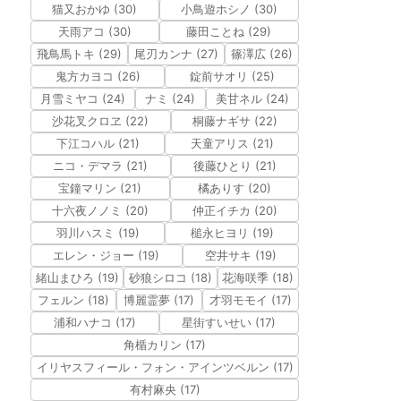
猫又おかゆ (30)
小鳥遊ホシノ (30)
天雨アコ (30)
藤田ことね (29)
飛鳥馬トキ (29)
尾刃カンナ (27)
篠澤広 (26)
鬼方カヨコ (26)
錠前サオリ (25)
月雪ミヤコ (24)
ナミ (24)
美甘ネル (24)
沙花叉クロヱ (22)
桐藤ナギサ (22)
下江コハル (21)
天童アリス (21)
ニコ・デマラ (21)
後藤ひとり (21)
宝鐘マリン (21)
橘ありす (20)
十六夜ノノミ (20)
仲正イチカ (20)
羽川ハスミ (19)
槌永ヒヨリ (19)
エレン・ジョー (19)
空井サキ (19)
緒山まひろ (19)
砂狼シロコ (18)
花海咲季 (18)
フェルン (18)
博麗霊夢 (17)
才羽モモイ (17)
浦和ハナコ (17)
星街すいせい (17)
角楯カリン (17)
イリヤスフィール・フォン・アインツベルン (17)
有村麻央 (17)