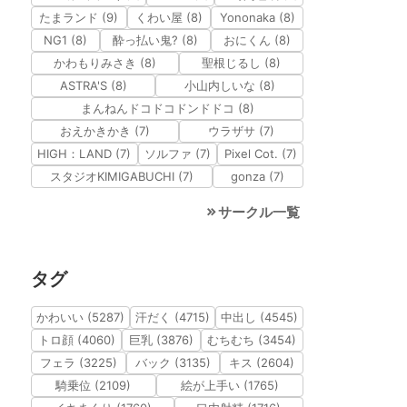
たまランド (9)
くわい屋 (8)
Yononaka (8)
NG1 (8)
酔っ払い鬼? (8)
おにくん (8)
かわもりみさき (8)
聖根じるし (8)
ASTRA'S (8)
小山内しいな (8)
まんねんドコドコドンドドコ (8)
おえかきかき (7)
ウラザサ (7)
HIGH：LAND (7)
ソルファ (7)
Pixel Cot. (7)
スタジオKIMIGABUCHI (7)
gonza (7)
サークル一覧
タグ
かわいい (5287)
汗だく (4715)
中出し (4545)
トロ顔 (4060)
巨乳 (3876)
むちむち (3454)
フェラ (3225)
バック (3135)
キス (2604)
騎乗位 (2109)
絵が上手い (1765)