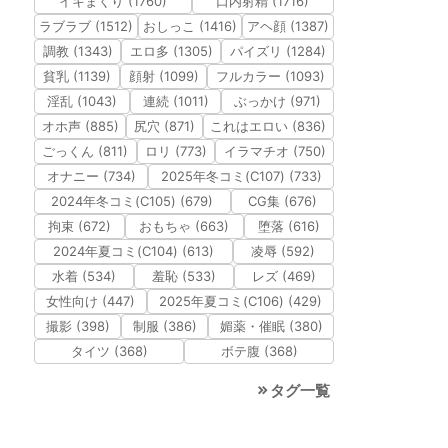
イキまくり (1760)
口内射精 (1716)
ラブラブ (1512)
おしっこ (1416)
アヘ顔 (1387)
調教 (1343)
エロ多 (1305)
パイズリ (1284)
貧乳 (1139)
顔射 (1099)
フルカラー (1093)
淫乱 (1043)
連続 (1011)
ぶっかけ (971)
オホ声 (885)
尻穴 (871)
これはエロい (836)
ごっくん (811)
ロリ (773)
イラマチオ (750)
オナニー (734)
2025年冬コミ(C107) (733)
2024年冬コミ(C105) (679)
CG集 (676)
拘束 (672)
おもちゃ (663)
堕落 (616)
2024年夏コミ(C104) (613)
凌辱 (592)
水着 (534)
羞恥 (533)
レズ (469)
女性向け (447)
2025年夏コミ(C106) (429)
撮影 (398)
制服 (386)
媚薬・催眠 (380)
タイツ (368)
ボテ腹 (368)
タグ一覧