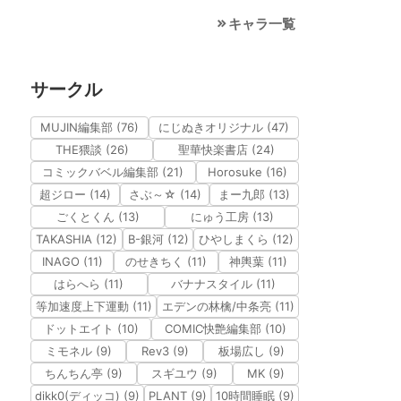
キャラ一覧
サークル
MUJIN編集部 (76)
にじぬきオリジナル (47)
THE猥談 (26)
聖華快楽書店 (24)
コミックバベル編集部 (21)
Horosuke (16)
超ジロー (14)
さぶ～☆ (14)
まー九郎 (13)
ごくとくん (13)
にゅう工房 (13)
TAKASHIA (12)
B-銀河 (12)
ひやしまくら (12)
INAGO (11)
のせきちく (11)
神輿葉 (11)
はらへら (11)
バナナスタイル (11)
等加速度上下運動 (11)
エデンの林檎/中条亮 (11)
ドットエイト (10)
COMIC快艶編集部 (10)
ミモネル (9)
Rev3 (9)
板場広し (9)
ちんちん亭 (9)
スギユウ (9)
MK (9)
dikk0(ディッコ) (9)
PLANT (9)
10時間睡眠 (9)