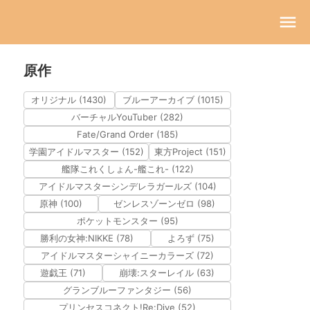
原作
オリジナル (1430)
ブルーアーカイブ (1015)
バーチャルYouTuber (282)
Fate/Grand Order (185)
学園アイドルマスター (152)
東方Project (151)
艦隊これくしょん-艦これ- (122)
アイドルマスターシンデレラガールズ (104)
原神 (100)
ゼンレスゾーンゼロ (98)
ポケットモンスター (95)
勝利の女神:NIKKE (78)
よろず (75)
アイドルマスターシャイニーカラーズ (72)
遊戯王 (71)
崩壊:スターレイル (63)
グランブルーファンタジー (56)
プリンセスコネクト!Re:Dive (52)