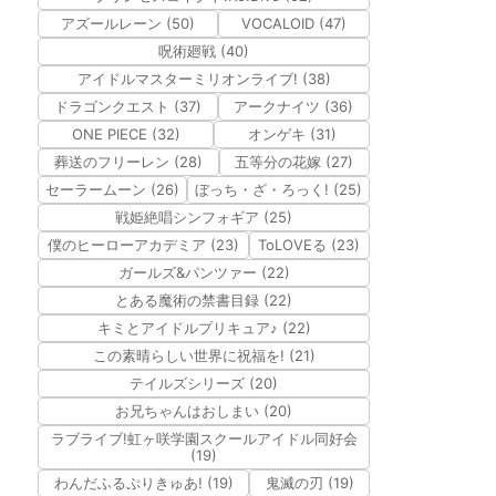
アズールレーン (50)
VOCALOID (47)
呪術廻戦 (40)
アイドルマスターミリオンライブ! (38)
ドラゴンクエスト (37)
アークナイツ (36)
ONE PIECE (32)
オンゲキ (31)
葬送のフリーレン (28)
五等分の花嫁 (27)
セーラームーン (26)
ぼっち・ざ・ろっく! (25)
戦姫絶唱シンフォギア (25)
僕のヒーローアカデミア (23)
ToLOVEる (23)
ガールズ&パンツァー (22)
とある魔術の禁書目録 (22)
キミとアイドルプリキュア♪ (22)
この素晴らしい世界に祝福を! (21)
テイルズシリーズ (20)
お兄ちゃんはおしまい (20)
ラブライブ!虹ヶ咲学園スクールアイドル同好会
(19)
わんだふるぷりきゅあ! (19)
鬼滅の刃 (19)