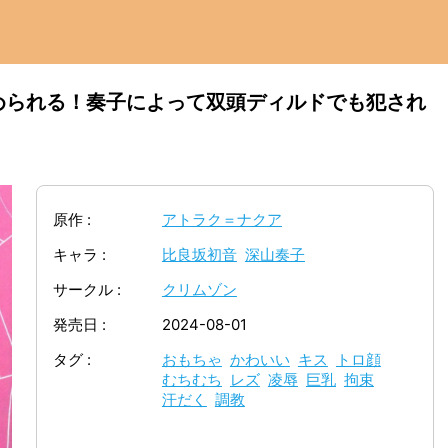
められる！奏子によって双頭ディルドでも犯され
原作
アトラク＝ナクア
キャラ
比良坂初音
深山奏子
サークル
クリムゾン
発売日
2024-08-01
タグ
おもちゃ
かわいい
キス
トロ顔
むちむち
レズ
凌辱
巨乳
拘束
汗だく
調教