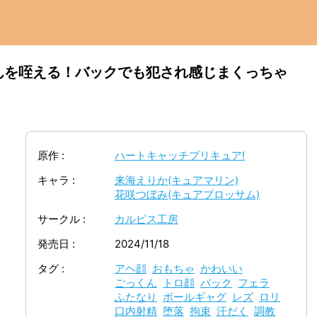
んを咥える！バックでも犯され感じまくっちゃ
原作
ハートキャッチプリキュア!
キャラ
来海えりか(キュアマリン)
花咲つぼみ(キュアブロッサム)
サークル
カルピス工房
発売日
2024/11/18
タグ
アヘ顔
おもちゃ
かわいい
ごっくん
トロ顔
バック
フェラ
ふたなり
ボールギャグ
レズ
ロリ
口内射精
堕落
拘束
汗だく
調教