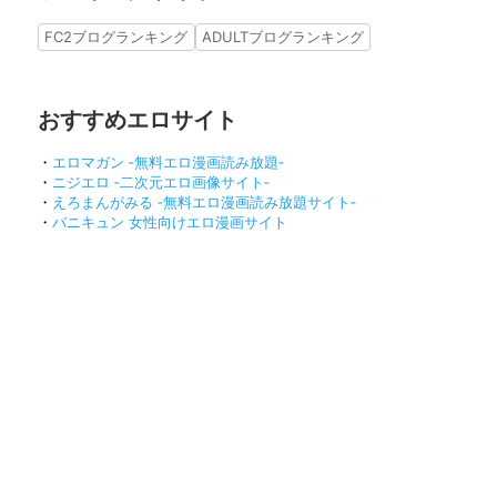
FC2ブログランキング
ADULTブログランキング
おすすめエロサイト
・
エロマガン ‐無料エロ漫画読み放題‐
・
ニジエロ ‐二次元エロ画像サイト‐
・
えろまんがみる ‐無料エロ漫画読み放題サイト‐
・
バニキュン 女性向けエロ漫画サイト