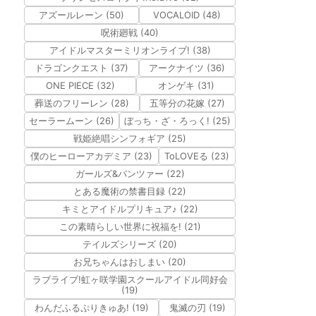
アズールレーン (50)
VOCALOID (48)
呪術廻戦 (40)
アイドルマスターミリオンライブ! (38)
ドラゴンクエスト (37)
アークナイツ (36)
ONE PIECE (32)
オンゲキ (31)
葬送のフリーレン (28)
五等分の花嫁 (27)
セーラームーン (26)
ぼっち・ざ・ろっく! (25)
戦姫絶唱シンフォギア (25)
僕のヒーローアカデミア (23)
ToLOVEる (23)
ガールズ&パンツァー (22)
とある魔術の禁書目録 (22)
キミとアイドルプリキュア♪ (22)
この素晴らしい世界に祝福を! (21)
テイルズシリーズ (20)
お兄ちゃんはおしまい (20)
ラブライブ!虹ヶ咲学園スクールアイドル同好会
(19)
わんだふるぷりきゅあ! (19)
鬼滅の刃 (19)