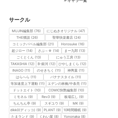
キャラ一覧
サークル
MUJIN編集部 (76)
にじぬきオリジナル (47)
THE猥談 (26)
聖華快楽書店 (24)
コミックバベル編集部 (21)
Horosuke (16)
超ジロー (14)
さぶ～☆ (14)
まー九郎 (13)
ごくとくん (13)
にゅう工房 (13)
TAKASHIA (12)
B-銀河 (12)
ひやしまくら (12)
INAGO (11)
のせきちく (11)
神輿葉 (11)
はらへら (11)
バナナスタイル (11)
等加速度上下運動 (11)
エデンの林檎/中条亮 (11)
ドットエイト (10)
COMIC快艶編集部 (10)
ミモネル (9)
Rev3 (9)
板場広し (9)
ちんちん亭 (9)
スギユウ (9)
MK (9)
dikk0(ディッコ) (9)
PLANT (9)
10時間睡眠 (9)
たまランド (9)
くわい屋 (8)
Yononaka (8)