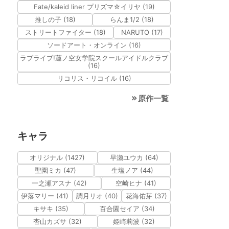
Fate/kaleid liner プリズマ☆イリヤ (19)
推しの子 (18)
らんま1/2 (18)
ストリートファイター (18)
NARUTO (17)
ソードアート・オンライン (16)
ラブライブ!蓮ノ空女学院スクールアイドルクラブ
(16)
リコリス・リコイル (16)
原作一覧
キャラ
オリジナル (1427)
早瀬ユウカ (64)
聖園ミカ (47)
生塩ノア (44)
一之瀬アスナ (42)
空崎ヒナ (41)
伊落マリー (41)
調月リオ (40)
花海佑芽 (37)
キサキ (35)
百合園セイア (34)
杏山カズサ (32)
姫崎莉波 (32)