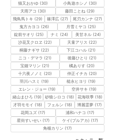
猫又おかゆ (30)
小鳥遊ホシノ (30)
天雨アコ (30)
藤田ことね (29)
飛鳥馬トキ (29)
篠澤広 (27)
尾刃カンナ (27)
鬼方カヨコ (26)
月雪ミヤコ (25)
錠前サオリ (25)
ナミ (24)
美甘ネル (24)
沙花叉クロヱ (22)
天童アリス (22)
桐藤ナギサ (22)
下江コハル (21)
ニコ・デマラ (21)
後藤ひとり (21)
宝鐘マリン (21)
橘ありす (20)
十六夜ノノミ (20)
仲正イチカ (20)
羽川ハスミ (19)
槌永ヒヨリ (19)
エレン・ジョー (19)
空井サキ (19)
緒山まひろ (19)
砂狼シロコ (18)
花海咲季 (18)
才羽モモイ (18)
フェルン (18)
博麗霊夢 (17)
花岡ユズ (17)
浦和ハナコ (17)
星街すいせい (17)
ケイ(ブルアカ) (17)
角楯カリン (17)