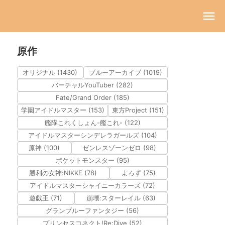
原作
オリジナル (1430)
ブルーアーカイブ (1019)
バーチャルYouTuber (282)
Fate/Grand Order (185)
学園アイドルマスター (153)
東方Project (151)
艦隊これくしょん-艦これ- (122)
アイドルマスターシンデレラガールズ (104)
原神 (100)
ゼンレスゾーンゼロ (98)
ポケットモンスター (95)
勝利の女神:NIKKE (78)
よろず (75)
アイドルマスターシャイニーカラーズ (72)
遊戯王 (71)
崩壊:スターレイル (63)
グランブルーファンタジー (56)
プリンセスコネクト!Re:Dive (52)