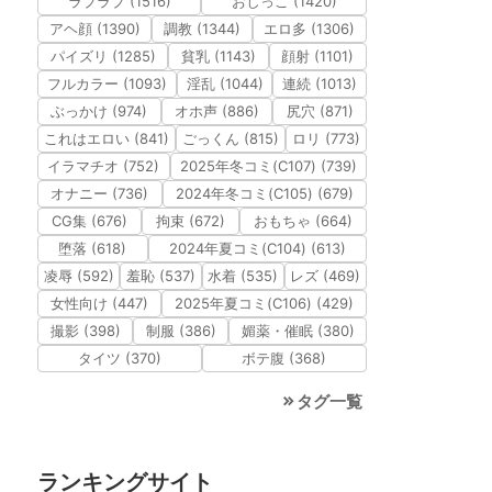
ラブラブ (1516)
おしっこ (1420)
アヘ顔 (1390)
調教 (1344)
エロ多 (1306)
パイズリ (1285)
貧乳 (1143)
顔射 (1101)
フルカラー (1093)
淫乱 (1044)
連続 (1013)
ぶっかけ (974)
オホ声 (886)
尻穴 (871)
これはエロい (841)
ごっくん (815)
ロリ (773)
イラマチオ (752)
2025年冬コミ(C107) (739)
オナニー (736)
2024年冬コミ(C105) (679)
CG集 (676)
拘束 (672)
おもちゃ (664)
堕落 (618)
2024年夏コミ(C104) (613)
凌辱 (592)
羞恥 (537)
水着 (535)
レズ (469)
女性向け (447)
2025年夏コミ(C106) (429)
撮影 (398)
制服 (386)
媚薬・催眠 (380)
タイツ (370)
ボテ腹 (368)
タグ一覧
ランキングサイト