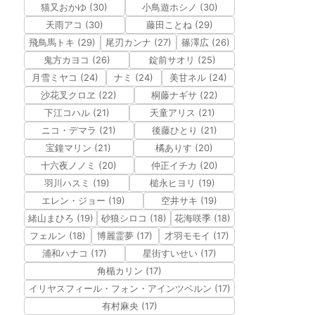
猫又おかゆ (30)
小鳥遊ホシノ (30)
天雨アコ (30)
藤田ことね (29)
飛鳥馬トキ (29)
尾刃カンナ (27)
篠澤広 (26)
鬼方カヨコ (26)
錠前サオリ (25)
月雪ミヤコ (24)
ナミ (24)
美甘ネル (24)
沙花叉クロヱ (22)
桐藤ナギサ (22)
下江コハル (21)
天童アリス (21)
ニコ・デマラ (21)
後藤ひとり (21)
宝鐘マリン (21)
橘ありす (20)
十六夜ノノミ (20)
仲正イチカ (20)
羽川ハスミ (19)
槌永ヒヨリ (19)
エレン・ジョー (19)
空井サキ (19)
緒山まひろ (19)
砂狼シロコ (18)
花海咲季 (18)
フェルン (18)
博麗霊夢 (17)
才羽モモイ (17)
浦和ハナコ (17)
星街すいせい (17)
角楯カリン (17)
イリヤスフィール・フォン・アインツベルン (17)
有村麻央 (17)