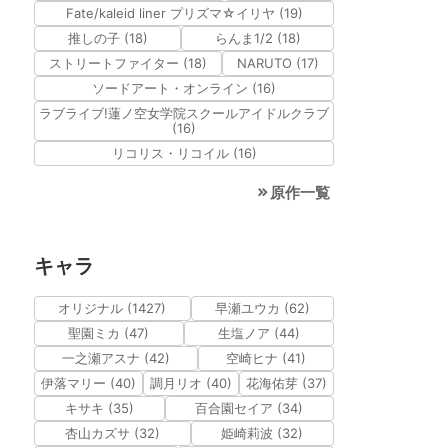
Fate/kaleid liner プリズマ☆イリヤ (19)
推しの子 (18)
らんま1/2 (18)
ストリートファイター (18)
NARUTO (17)
ソードアート・オンライン (16)
ラブライブ!蓮ノ空女学院スクールアイドルクラブ
(16)
リコリス・リコイル (16)
原作一覧
キャラ
オリジナル (1427)
早瀬ユウカ (62)
聖園ミカ (47)
生塩ノア (44)
一之瀬アスナ (42)
空崎ヒナ (41)
伊落マリー (40)
調月リオ (40)
花海佑芽 (37)
キサキ (35)
百合園セイア (34)
杏山カズサ (32)
姫崎莉波 (32)