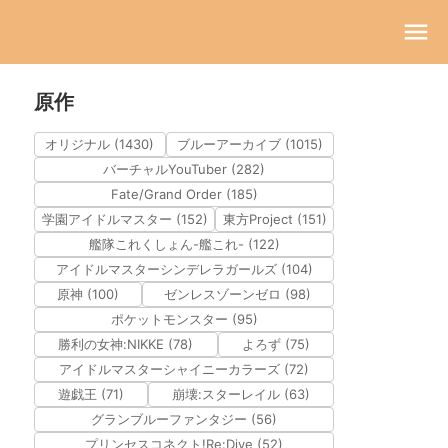
原作
オリジナル (1430)
ブルーアーカイブ (1015)
バーチャルYouTuber (282)
Fate/Grand Order (185)
学園アイドルマスター (152)
東方Project (151)
艦隊これくしょん-艦これ- (122)
アイドルマスターシンデレラガールズ (104)
原神 (100)
ゼンレスゾーンゼロ (98)
ポケットモンスター (95)
勝利の女神:NIKKE (78)
よろず (75)
アイドルマスターシャイニーカラーズ (72)
遊戯王 (71)
崩壊:スターレイル (63)
グランブルーファンタジー (56)
プリンセスコネクト!Re:Dive (52)