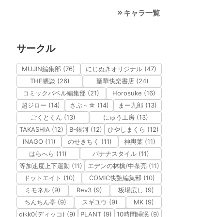
キャラ一覧
サークル
MUJIN編集部 (76)
にじぬきオリジナル (47)
THE猥談 (26)
聖華快楽書店 (24)
コミックバベル編集部 (21)
Horosuke (16)
超ジロー (14)
さぶ～☆ (14)
まー九郎 (13)
ごくとくん (13)
にゅう工房 (13)
TAKASHIA (12)
B-銀河 (12)
ひやしまくら (12)
INAGO (11)
のせきちく (11)
神輿葉 (11)
はらへら (11)
バナナスタイル (11)
等加速度上下運動 (11)
エデンの林檎/中条亮 (11)
ドットエイト (10)
COMIC快艶編集部 (10)
ミモネル (9)
Rev3 (9)
板場広し (9)
ちんちん亭 (9)
スギユウ (9)
MK (9)
dikk0(ディッコ) (9)
PLANT (9)
10時間睡眠 (9)