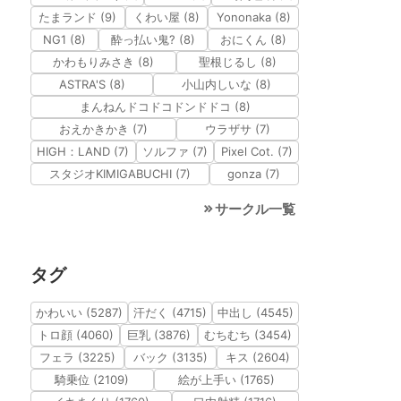
たまランド (9)
くわい屋 (8)
Yononaka (8)
NG1 (8)
酔っ払い鬼? (8)
おにくん (8)
かわもりみさき (8)
聖根じるし (8)
ASTRA'S (8)
小山内しいな (8)
まんねんドコドコドンドドコ (8)
おえかきかき (7)
ウラザサ (7)
HIGH：LAND (7)
ソルファ (7)
Pixel Cot. (7)
スタジオKIMIGABUCHI (7)
gonza (7)
サークル一覧
タグ
かわいい (5287)
汗だく (4715)
中出し (4545)
トロ顔 (4060)
巨乳 (3876)
むちむち (3454)
フェラ (3225)
バック (3135)
キス (2604)
騎乗位 (2109)
絵が上手い (1765)