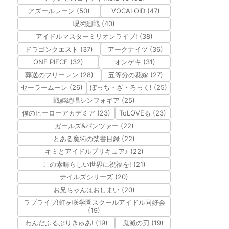
アズールレーン (50)
VOCALOID (47)
呪術廻戦 (40)
アイドルマスターミリオンライブ! (38)
ドラゴンクエスト (37)
アークナイツ (36)
ONE PIECE (32)
オンゲキ (31)
葬送のフリーレン (28)
五等分の花嫁 (27)
セーラームーン (26)
ぼっち・ざ・ろっく! (25)
戦姫絶唱シンフォギア (25)
僕のヒーローアカデミア (23)
ToLOVEる (23)
ガールズ&パンツァー (22)
とある魔術の禁書目録 (22)
キミとアイドルプリキュア♪ (22)
この素晴らしい世界に祝福を! (21)
テイルズシリーズ (20)
お兄ちゃんはおしまい (20)
ラブライブ!虹ヶ咲学園スクールアイドル同好会
(19)
わんだふるぷりきゅあ! (19)
鬼滅の刃 (19)