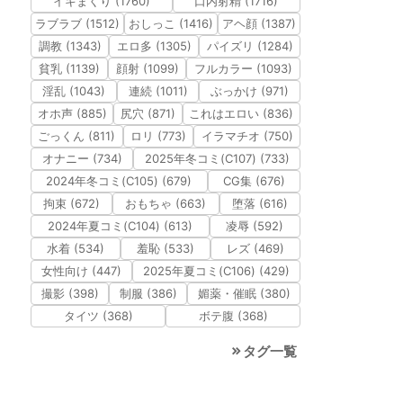
イキまくり (1760)
口内射精 (1716)
ラブラブ (1512)
おしっこ (1416)
アヘ顔 (1387)
調教 (1343)
エロ多 (1305)
パイズリ (1284)
貧乳 (1139)
顔射 (1099)
フルカラー (1093)
淫乱 (1043)
連続 (1011)
ぶっかけ (971)
オホ声 (885)
尻穴 (871)
これはエロい (836)
ごっくん (811)
ロリ (773)
イラマチオ (750)
オナニー (734)
2025年冬コミ(C107) (733)
2024年冬コミ(C105) (679)
CG集 (676)
拘束 (672)
おもちゃ (663)
堕落 (616)
2024年夏コミ(C104) (613)
凌辱 (592)
水着 (534)
羞恥 (533)
レズ (469)
女性向け (447)
2025年夏コミ(C106) (429)
撮影 (398)
制服 (386)
媚薬・催眠 (380)
タイツ (368)
ボテ腹 (368)
タグ一覧