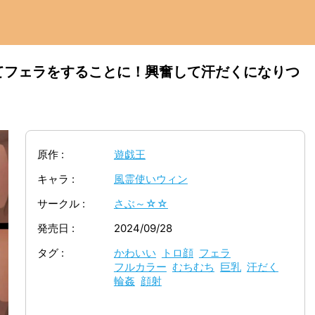
てフェラをすることに！興奮して汗だくになりつ
！
原作
遊戯王
キャラ
風霊使いウィン
サークル
さぶ～☆☆
発売日
2024/09/28
タグ
かわいい
トロ顔
フェラ
フルカラー
むちむち
巨乳
汗だく
輪姦
顔射