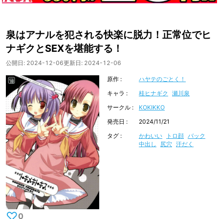
泉はアナルを犯される快楽に脱力！正常位でヒ
ナギクとSEXを堪能する！
公開日:
2024-12-06
更新日:
2024-12-06
原作
ハヤテのごとく！
キャラ
桂ヒナギク
瀬川泉
サークル
KOKIKKO
発売日
2024/11/21
タグ
かわいい
トロ顔
バック
中出し
尻穴
汗だく
♡
0