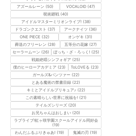
アズールレーン (50)
VOCALOID (47)
呪術廻戦 (40)
アイドルマスターミリオンライブ! (38)
ドラゴンクエスト (37)
アークナイツ (36)
ONE PIECE (32)
オンゲキ (31)
葬送のフリーレン (28)
五等分の花嫁 (27)
セーラームーン (26)
ぼっち・ざ・ろっく! (25)
戦姫絶唱シンフォギア (25)
僕のヒーローアカデミア (23)
ToLOVEる (23)
ガールズ&パンツァー (22)
とある魔術の禁書目録 (22)
キミとアイドルプリキュア♪ (22)
この素晴らしい世界に祝福を! (21)
テイルズシリーズ (20)
お兄ちゃんはおしまい (20)
ラブライブ!虹ヶ咲学園スクールアイドル同好会
(19)
わんだふるぷりきゅあ! (19)
鬼滅の刃 (19)