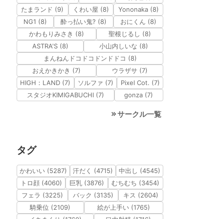
たまランド (9)
くわい屋 (8)
Yononaka (8)
NG1 (8)
酔っ払い鬼? (8)
おにくん (8)
かわもりみさき (8)
聖根じるし (8)
ASTRA'S (8)
小山内しいな (8)
まんねんドコドコドンドドコ (8)
おえかきかき (7)
ウラザサ (7)
HIGH：LAND (7)
ソルファ (7)
Pixel Cot. (7)
スタジオKIMIGABUCHI (7)
gonza (7)
サークル一覧
タグ
かわいい (5287)
汗だく (4715)
中出し (4545)
トロ顔 (4060)
巨乳 (3876)
むちむち (3454)
フェラ (3225)
バック (3135)
キス (2604)
騎乗位 (2109)
絵が上手い (1765)