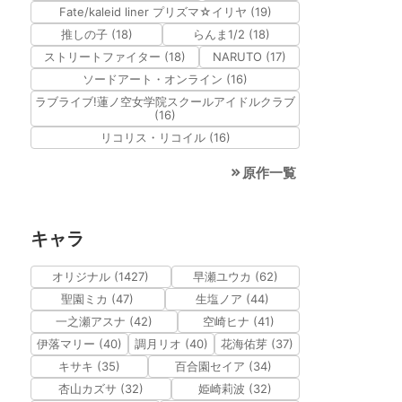
Fate/kaleid liner プリズマ☆イリヤ (19)
推しの子 (18)
らんま1/2 (18)
ストリートファイター (18)
NARUTO (17)
ソードアート・オンライン (16)
ラブライブ!蓮ノ空女学院スクールアイドルクラブ
(16)
リコリス・リコイル (16)
原作一覧
キャラ
オリジナル (1427)
早瀬ユウカ (62)
聖園ミカ (47)
生塩ノア (44)
一之瀬アスナ (42)
空崎ヒナ (41)
伊落マリー (40)
調月リオ (40)
花海佑芽 (37)
キサキ (35)
百合園セイア (34)
杏山カズサ (32)
姫崎莉波 (32)