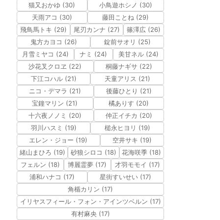
猫又おかゆ (30)
小鳥遊ホシノ (30)
天雨アコ (30)
藤田ことね (29)
飛鳥馬トキ (29)
尾刃カンナ (27)
篠澤広 (26)
鬼方カヨコ (26)
錠前サオリ (25)
月雪ミヤコ (24)
ナミ (24)
美甘ネル (24)
沙花叉クロヱ (22)
桐藤ナギサ (22)
下江コハル (21)
天童アリス (21)
ニコ・デマラ (21)
後藤ひとり (21)
宝鐘マリン (21)
橘ありす (20)
十六夜ノノミ (20)
仲正イチカ (20)
羽川ハスミ (19)
槌永ヒヨリ (19)
エレン・ジョー (19)
空井サキ (19)
緒山まひろ (19)
砂狼シロコ (18)
花海咲季 (18)
フェルン (18)
博麗霊夢 (17)
才羽モモイ (17)
浦和ハナコ (17)
星街すいせい (17)
角楯カリン (17)
イリヤスフィール・フォン・アインツベルン (17)
有村麻央 (17)