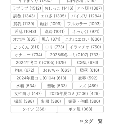
イキまくり (1760)
口内射精 (1716)
ラブラブ (1512)
おしっこ (1416)
アヘ顔 (1387)
調教 (1343)
エロ多 (1305)
パイズリ (1284)
貧乳 (1139)
顔射 (1099)
フルカラー (1093)
淫乱 (1043)
連続 (1011)
ぶっかけ (971)
オホ声 (885)
尻穴 (871)
これはエロい (836)
ごっくん (811)
ロリ (773)
イラマチオ (750)
オナニー (734)
2025年冬コミ(C107) (733)
2024年冬コミ(C105) (679)
CG集 (676)
拘束 (672)
おもちゃ (663)
堕落 (616)
2024年夏コミ(C104) (613)
凌辱 (592)
水着 (534)
羞恥 (533)
レズ (469)
女性向け (447)
2025年夏コミ(C106) (429)
撮影 (398)
制服 (386)
媚薬・催眠 (380)
タイツ (368)
ボテ腹 (368)
タグ一覧