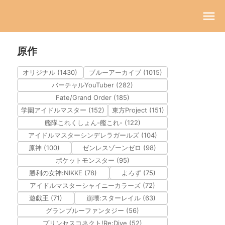
原作
オリジナル (1430)
ブルーアーカイブ (1015)
バーチャルYouTuber (282)
Fate/Grand Order (185)
学園アイドルマスター (152)
東方Project (151)
艦隊これくしょん-艦これ- (122)
アイドルマスターシンデレラガールズ (104)
原神 (100)
ゼンレスゾーンゼロ (98)
ポケットモンスター (95)
勝利の女神:NIKKE (78)
よろず (75)
アイドルマスターシャイニーカラーズ (72)
遊戯王 (71)
崩壊:スターレイル (63)
グランブルーファンタジー (56)
プリンセスコネクト!Re:Dive (52)