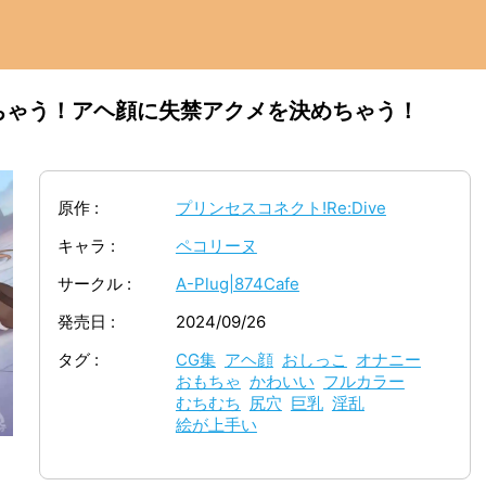
ちゃう！アヘ顔に失禁アクメを決めちゃう！
原作
プリンセスコネクト!Re:Dive
キャラ
ペコリーヌ
サークル
A-Plug|874Cafe
発売日
2024/09/26
タグ
CG集
アヘ顔
おしっこ
オナニー
おもちゃ
かわいい
フルカラー
むちむち
尻穴
巨乳
淫乱
絵が上手い