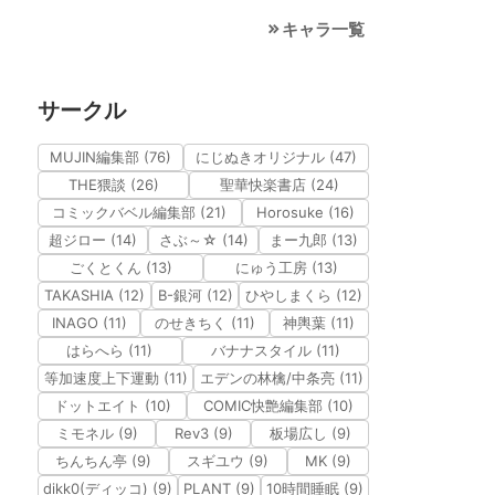
キャラ一覧
サークル
MUJIN編集部 (76)
にじぬきオリジナル (47)
THE猥談 (26)
聖華快楽書店 (24)
コミックバベル編集部 (21)
Horosuke (16)
超ジロー (14)
さぶ～☆ (14)
まー九郎 (13)
ごくとくん (13)
にゅう工房 (13)
TAKASHIA (12)
B-銀河 (12)
ひやしまくら (12)
INAGO (11)
のせきちく (11)
神輿葉 (11)
はらへら (11)
バナナスタイル (11)
等加速度上下運動 (11)
エデンの林檎/中条亮 (11)
ドットエイト (10)
COMIC快艶編集部 (10)
ミモネル (9)
Rev3 (9)
板場広し (9)
ちんちん亭 (9)
スギユウ (9)
MK (9)
dikk0(ディッコ) (9)
PLANT (9)
10時間睡眠 (9)