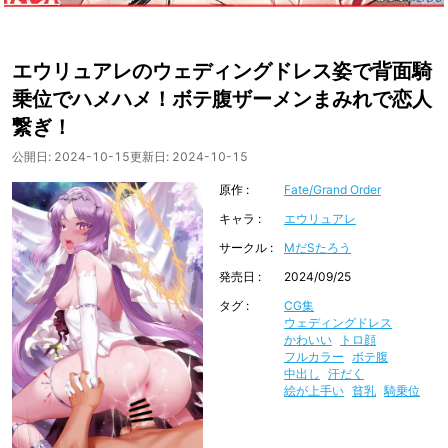
エウリュアレのウェディングドレス姿で背面騎
乗位でハメハメ！ボテ腹ザーメンまみれで恋人
繋ぎ！
公開日:
2024-10-15
更新日:
2024-10-15
原作
Fate/Grand Order
キャラ
エウリュアレ
サークル
MだSたろう
発売日
2024/09/25
タグ
CG集
ウェディングドレス
かわいい
トロ顔
フルカラー
ボテ腹
中出し
汗だく
絵が上手い
貧乳
騎乗位