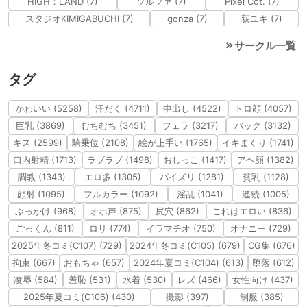
HIGH：LAND (7)
ソルファ (7)
Pixel Cot. (7)
スタジオKIMIGABUCHI (7)
gonza (7)
荻ユキ (7)
サークル一覧
タグ
かわいい (5258)
汗だく (4711)
中出し (4522)
トロ顔 (4057)
巨乳 (3869)
むちむち (3451)
フェラ (3217)
バック (3132)
キス (2599)
騎乗位 (2108)
絵が上手い (1765)
イキまくり (1741)
口内射精 (1713)
ラブラブ (1498)
おしっこ (1417)
アヘ顔 (1382)
調教 (1343)
エロ多 (1305)
パイズリ (1281)
貧乳 (1128)
顔射 (1095)
フルカラー (1092)
淫乱 (1041)
連続 (1005)
ぶっかけ (968)
オホ声 (875)
尻穴 (862)
これはエロい (836)
ごっくん (811)
ロリ (774)
イラマチオ (750)
オナニー (729)
2025年冬コミ(C107) (729)
2024年冬コミ(C105) (679)
CG集 (676)
拘束 (667)
おもちゃ (657)
2024年夏コミ(C104) (613)
堕落 (612)
凌辱 (584)
羞恥 (531)
水着 (530)
レズ (466)
女性向け (437)
2025年夏コミ(C106) (430)
撮影 (397)
制服 (385)