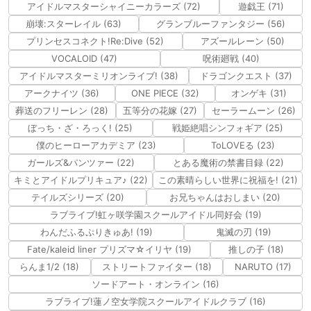
アイドルマスターシャイニーカラーズ (72)
遊戯王 (71)
崩壊:スターレイル (63)
グランブルーファンタジー (56)
プリンセスコネクト!Re:Dive (52)
アズールレーン (50)
VOCALOID (47)
呪術廻戦 (40)
アイドルマスターミリオンライブ! (38)
ドラゴンクエスト (37)
アークナイツ (36)
ONE PIECE (32)
オンゲキ (31)
葬送のフリーレン (28)
五等分の花嫁 (27)
セーラームーン (26)
ぼっち・ざ・ろっく! (25)
戦姫絶唱シンフォギア (25)
僕のヒーローアカデミア (23)
ToLOVEる (23)
ガールズ&パンツァー (22)
とある魔術の禁書目録 (22)
キミとアイドルプリキュア♪ (22)
この素晴らしい世界に祝福を! (21)
テイルズシリーズ (20)
お兄ちゃんはおしまい (20)
ラブライブ!虹ヶ咲学園スクールアイドル同好会 (19)
わんだふるぷりきゅあ! (19)
鬼滅の刃 (19)
Fate/kaleid liner プリズマ☆イリヤ (19)
推しの子 (18)
らんま1/2 (18)
ストリートファイター (18)
NARUTO (17)
ソードアート・オンライン (16)
ラブライブ!蓮ノ空女学院スクールアイドルクラブ (16)