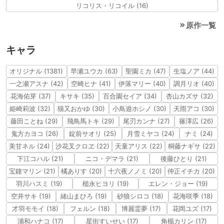
リコリス・リコイル (16)
原作一覧
キャラ
オリジナル (1381)
早瀬ユウカ (63)
聖園ミカ (47)
生塩ノア (44)
一之瀬アスナ (42)
空崎ヒナ (41)
伊落マリー (40)
調月リオ (40)
花海佑芽 (37)
キサキ (35)
百合園セイア (34)
杏山カズサ (32)
姫崎莉波 (32)
猫又おかゆ (30)
小鳥遊ホシノ (30)
天雨アコ (30)
藤田ことね (29)
飛鳥馬トキ (29)
尾刃カンナ (27)
篠澤広 (26)
鬼方カヨコ (26)
錠前サオリ (25)
月雪ミヤコ (24)
ナミ (24)
美甘ネル (24)
沙花叉クロヱ (22)
天童アリス (22)
桐藤ナギサ (22)
下江コハル (21)
ニコ・デマラ (21)
後藤ひとり (21)
宝鐘マリン (21)
橘ありす (20)
十六夜ノノミ (20)
仲正イチカ (20)
羽川ハスミ (19)
槌永ヒヨリ (19)
エレン・ジョー (19)
空井サキ (19)
緒山まひろ (19)
砂狼シロコ (18)
花海咲季 (18)
才羽モモイ (18)
フェルン (18)
博麗霊夢 (17)
花岡ユズ (17)
浦和ハナコ (17)
星街すいせい (17)
角楯カリン (17)