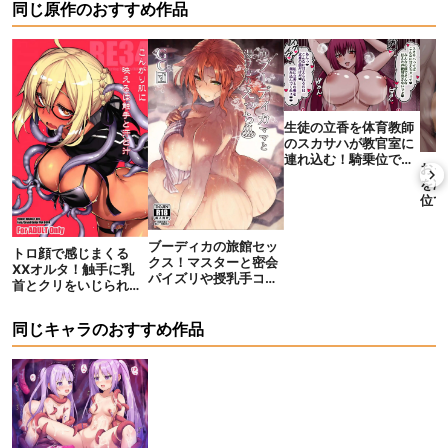
同じ原作のおすすめ作品
生徒の立香を体育教師
のスカサハが教官室に
連れ込む！騎乗位で腰
おっ
をふりピースしながら
を凌
背面座位でハメ撮りし
位で
ちゃう！
まで
ブーディカの旅館セッ
トロ顔で感じまくる
クス！マスターと密会
XXオルタ！触手に乳
パイズリや授乳手コキ
首とクリをいじられて
で搾精してからバック
激イキする！
や正常位でも絶頂！
同じキャラのおすすめ作品