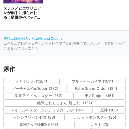
ステンノとエウリュア
レが触手に捕らわれ
る！騎乗位やバックで
犯され、白濁液を注が
れた結末!!
無料エロ同人誌
Fate/Grand Order
エウリュアレのウェディングドレス姿で背面騎乗位でハメハメ！ボテ腹ザーメ
ンまみれで恋人繋ぎ！
原作
オリジナル (1384)
ブルーアーカイブ (1011)
バーチャルYouTuber (282)
Fate/Grand Order (184)
学園アイドルマスター (152)
東方Project (151)
艦隊これくしょん-艦これ- (122)
アイドルマスターシンデレラガールズ (104)
原神 (100)
ゼンレスゾーンゼロ (98)
ポケットモンスター (95)
勝利の女神:NIKKE (78)
よろず (75)