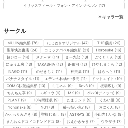
イリヤスフィール・フォン・アインツベルン (17)
キャラ一覧
サークル
MUJIN編集部 (76)
にじぬきオリジナル (47)
THE猥談 (26)
聖華快楽書店 (24)
コミックバベル編集部 (21)
Horosuke (16)
超ジロー (14)
さぶ～☆ (14)
まー九郎 (13)
ごくとくん (13)
にゅう工房 (13)
TAKASHIA (12)
B-銀河 (12)
ひやしまくら (12)
INAGO (11)
のせきちく (11)
神輿葉 (11)
はらへら (11)
バナナスタイル (11)
エデンの林檎/中条亮 (11)
ドットエイト (10)
COMIC快艶編集部 (10)
ミモネル (9)
Rev3 (9)
板場広し (9)
ちんちん亭 (9)
スギユウ (9)
MK (9)
dikk0(ディッコ) (9)
PLANT (9)
10時間睡眠 (9)
たまランド (9)
くわい屋 (8)
Yononaka (8)
NG1 (8)
酔っ払い鬼? (8)
おにくん (8)
かわもりみさき (8)
聖根じるし (8)
ASTRA'S (8)
小山内しいな (8)
まんねんドコドコドンドドコ (8)
おえかきかき (7)
ウラザサ (7)