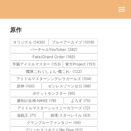
原作
オリジナル (1430)
ブルーアーカイブ (1019)
バーチャルYouTuber (282)
Fate/Grand Order (185)
学園アイドルマスター (153)
東方Project (151)
艦隊これくしょん-艦これ- (122)
アイドルマスターシンデレラガールズ (104)
原神 (100)
ゼンレスゾーンゼロ (98)
ポケットモンスター (95)
勝利の女神:NIKKE (78)
よろず (75)
アイドルマスターシャイニーカラーズ (72)
遊戯王 (71)
崩壊:スターレイル (63)
グランブルーファンタジー (56)
プリンセスコネクト!Re:Dive (52)