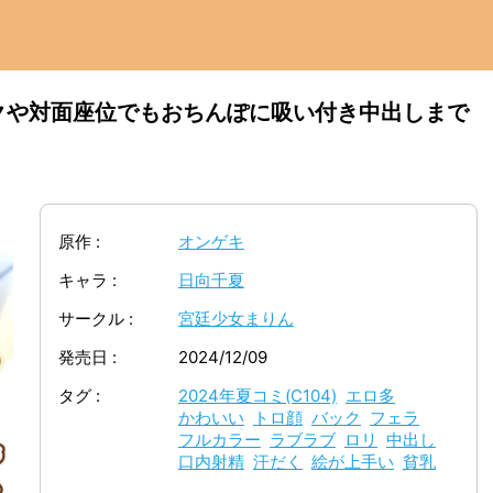
クや対面座位でもおちんぽに吸い付き中出しまで
原作
オンゲキ
キャラ
日向千夏
サークル
宮廷少女まりん
発売日
2024/12/09
タグ
2024年夏コミ(C104)
エロ多
かわいい
トロ顔
バック
フェラ
フルカラー
ラブラブ
ロリ
中出し
口内射精
汗だく
絵が上手い
貧乳