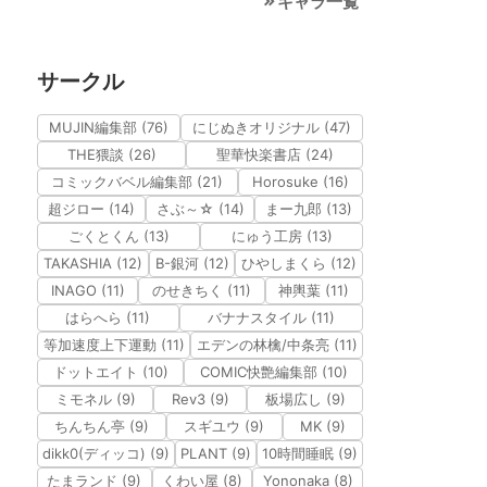
キャラ一覧
サークル
MUJIN編集部 (76)
にじぬきオリジナル (47)
THE猥談 (26)
聖華快楽書店 (24)
コミックバベル編集部 (21)
Horosuke (16)
超ジロー (14)
さぶ～☆ (14)
まー九郎 (13)
ごくとくん (13)
にゅう工房 (13)
TAKASHIA (12)
B-銀河 (12)
ひやしまくら (12)
INAGO (11)
のせきちく (11)
神輿葉 (11)
はらへら (11)
バナナスタイル (11)
等加速度上下運動 (11)
エデンの林檎/中条亮 (11)
ドットエイト (10)
COMIC快艶編集部 (10)
ミモネル (9)
Rev3 (9)
板場広し (9)
ちんちん亭 (9)
スギユウ (9)
MK (9)
dikk0(ディッコ) (9)
PLANT (9)
10時間睡眠 (9)
たまランド (9)
くわい屋 (8)
Yononaka (8)