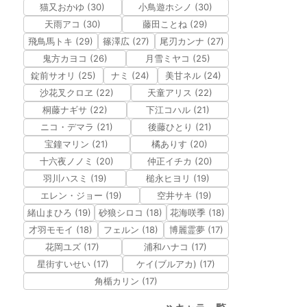
猫又おかゆ (30)
小鳥遊ホシノ (30)
天雨アコ (30)
藤田ことね (29)
飛鳥馬トキ (29)
篠澤広 (27)
尾刃カンナ (27)
鬼方カヨコ (26)
月雪ミヤコ (25)
錠前サオリ (25)
ナミ (24)
美甘ネル (24)
沙花叉クロヱ (22)
天童アリス (22)
桐藤ナギサ (22)
下江コハル (21)
ニコ・デマラ (21)
後藤ひとり (21)
宝鐘マリン (21)
橘ありす (20)
十六夜ノノミ (20)
仲正イチカ (20)
羽川ハスミ (19)
槌永ヒヨリ (19)
エレン・ジョー (19)
空井サキ (19)
緒山まひろ (19)
砂狼シロコ (18)
花海咲季 (18)
才羽モモイ (18)
フェルン (18)
博麗霊夢 (17)
花岡ユズ (17)
浦和ハナコ (17)
星街すいせい (17)
ケイ(ブルアカ) (17)
角楯カリン (17)