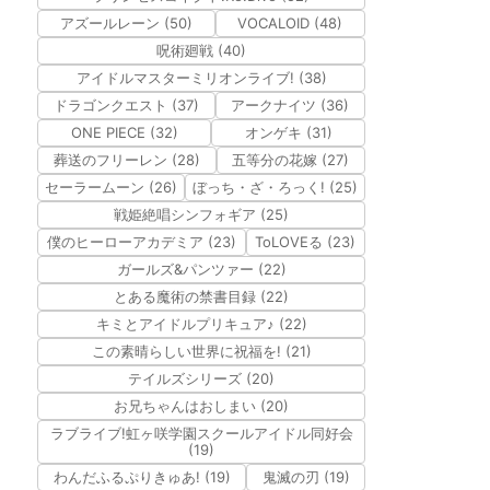
アズールレーン (50)
VOCALOID (48)
呪術廻戦 (40)
アイドルマスターミリオンライブ! (38)
ドラゴンクエスト (37)
アークナイツ (36)
ONE PIECE (32)
オンゲキ (31)
葬送のフリーレン (28)
五等分の花嫁 (27)
セーラームーン (26)
ぼっち・ざ・ろっく! (25)
戦姫絶唱シンフォギア (25)
僕のヒーローアカデミア (23)
ToLOVEる (23)
ガールズ&パンツァー (22)
とある魔術の禁書目録 (22)
キミとアイドルプリキュア♪ (22)
この素晴らしい世界に祝福を! (21)
テイルズシリーズ (20)
お兄ちゃんはおしまい (20)
ラブライブ!虹ヶ咲学園スクールアイドル同好会
(19)
わんだふるぷりきゅあ! (19)
鬼滅の刃 (19)