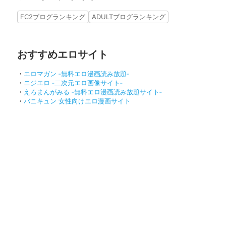
FC2ブログランキング
ADULTブログランキング
おすすめエロサイト
・
エロマガン ‐無料エロ漫画読み放題‐
・
ニジエロ ‐二次元エロ画像サイト‐
・
えろまんがみる ‐無料エロ漫画読み放題サイト‐
・
バニキュン 女性向けエロ漫画サイト