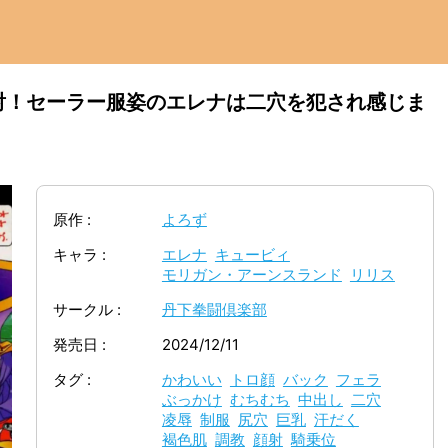
射！セーラー服姿のエレナは二穴を犯され感じま
原作
よろず
キャラ
エレナ
キュービィ
モリガン・アーンスランド
リリス
サークル
丹下拳闘倶楽部
発売日
2024/12/11
タグ
かわいい
トロ顔
バック
フェラ
ぶっかけ
むちむち
中出し
二穴
凌辱
制服
尻穴
巨乳
汗だく
褐色肌
調教
顔射
騎乗位