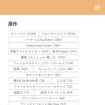
原作
オリジナル (1430)
ブルーアーカイブ (1019)
バーチャルYouTuber (282)
Fate/Grand Order (185)
学園アイドルマスター (153)
東方Project (151)
艦隊これくしょん-艦これ- (122)
アイドルマスターシンデレラガールズ (104)
原神 (100)
ゼンレスゾーンゼロ (98)
ポケットモンスター (95)
勝利の女神:NIKKE (78)
よろず (75)
アイドルマスターシャイニーカラーズ (72)
遊戯王 (71)
崩壊:スターレイル (63)
グランブルーファンタジー (56)
プリンセスコネクト!Re:Dive (52)