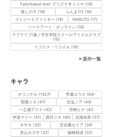
Fate/kaleid liner プリズマ☆イリヤ (19)
推しの子 (18)
らんま1/2 (18)
ストリートファイター (18)
NARUTO (17)
ソードアート・オンライン (16)
ラブライブ!蓮ノ空女学院スクールアイドルクラブ
(16)
リコリス・リコイル (16)
原作一覧
キャラ
オリジナル (1427)
早瀬ユウカ (64)
聖園ミカ (47)
生塩ノア (44)
一之瀬アスナ (42)
空崎ヒナ (41)
伊落マリー (41)
調月リオ (40)
花海佑芽 (37)
キサキ (35)
百合園セイア (34)
杏山カズサ (32)
姫崎莉波 (32)