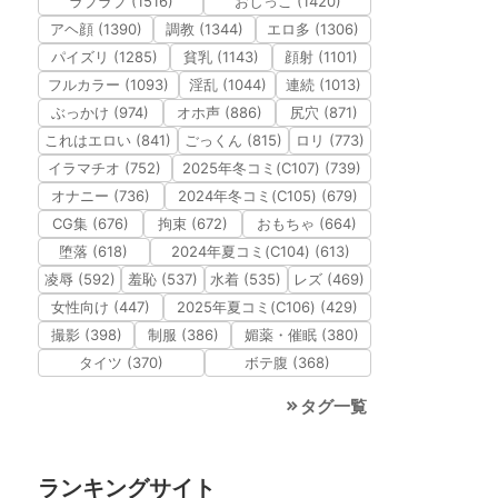
ラブラブ (1516)
おしっこ (1420)
アヘ顔 (1390)
調教 (1344)
エロ多 (1306)
パイズリ (1285)
貧乳 (1143)
顔射 (1101)
フルカラー (1093)
淫乱 (1044)
連続 (1013)
ぶっかけ (974)
オホ声 (886)
尻穴 (871)
これはエロい (841)
ごっくん (815)
ロリ (773)
イラマチオ (752)
2025年冬コミ(C107) (739)
オナニー (736)
2024年冬コミ(C105) (679)
CG集 (676)
拘束 (672)
おもちゃ (664)
堕落 (618)
2024年夏コミ(C104) (613)
凌辱 (592)
羞恥 (537)
水着 (535)
レズ (469)
女性向け (447)
2025年夏コミ(C106) (429)
撮影 (398)
制服 (386)
媚薬・催眠 (380)
タイツ (370)
ボテ腹 (368)
タグ一覧
ランキングサイト