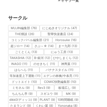
キャラ一覧
サークル
MUJIN編集部 (76)
にじぬきオリジナル (47)
THE猥談 (26)
聖華快楽書店 (24)
コミックバベル編集部 (21)
Horosuke (16)
超ジロー (14)
さぶ～☆ (14)
まー九郎 (13)
ごくとくん (13)
にゅう工房 (13)
TAKASHIA (12)
B-銀河 (12)
ひやしまくら (12)
INAGO (11)
のせきちく (11)
神輿葉 (11)
はらへら (11)
バナナスタイル (11)
等加速度上下運動 (11)
エデンの林檎/中条亮 (11)
ドットエイト (10)
COMIC快艶編集部 (10)
ミモネル (9)
Rev3 (9)
板場広し (9)
ちんちん亭 (9)
スギユウ (9)
MK (9)
dikk0(ディッコ) (9)
PLANT (9)
10時間睡眠 (9)
たまランド (9)
くわい屋 (8)
Yononaka (8)