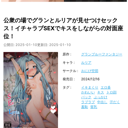
公衆の場でグランとルリアが見せつけセック
ス！イチャラブSEXでキスをしながらの対面座
位！
公開日:
2025-01-10
更新日:
2025-01-10
原作
グランブルーファンタジー
キャラ
ルリア
サークル
おにび空団
発売日
2024/12/16
タグ
イキまくり
エロ多
かわいい
キス
トロ顔
バック
ぶっかけ
ラブラブ
中出し
汗だく
羞恥
貧乳