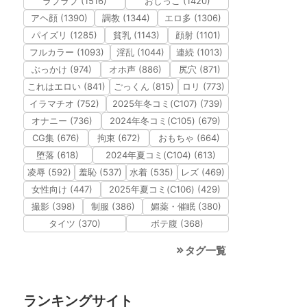
ラブラブ (1516)
おしっこ (1420)
アヘ顔 (1390)
調教 (1344)
エロ多 (1306)
パイズリ (1285)
貧乳 (1143)
顔射 (1101)
フルカラー (1093)
淫乱 (1044)
連続 (1013)
ぶっかけ (974)
オホ声 (886)
尻穴 (871)
これはエロい (841)
ごっくん (815)
ロリ (773)
イラマチオ (752)
2025年冬コミ(C107) (739)
オナニー (736)
2024年冬コミ(C105) (679)
CG集 (676)
拘束 (672)
おもちゃ (664)
堕落 (618)
2024年夏コミ(C104) (613)
凌辱 (592)
羞恥 (537)
水着 (535)
レズ (469)
女性向け (447)
2025年夏コミ(C106) (429)
撮影 (398)
制服 (386)
媚薬・催眠 (380)
タイツ (370)
ボテ腹 (368)
タグ一覧
ランキングサイト