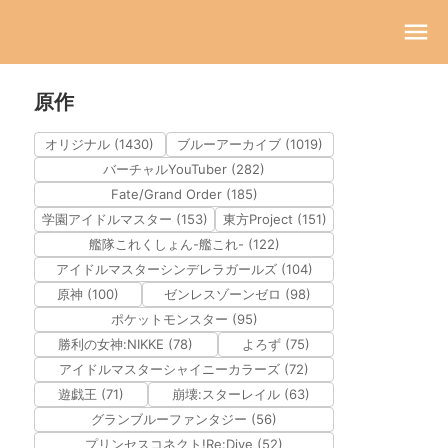
原作
オリジナル (1430)
ブルーアーカイブ (1019)
バーチャルYouTuber (282)
Fate/Grand Order (185)
学園アイドルマスター (153)
東方Project (151)
艦隊これくしょん-艦これ- (122)
アイドルマスターシンデレラガールズ (104)
原神 (100)
ゼンレスゾーンゼロ (98)
ポケットモンスター (95)
勝利の女神:NIKKE (78)
よろず (75)
アイドルマスターシャイニーカラーズ (72)
遊戯王 (71)
崩壊:スターレイル (63)
グランブルーファンタジー (56)
プリンセスコネクト!Re:Dive (52)