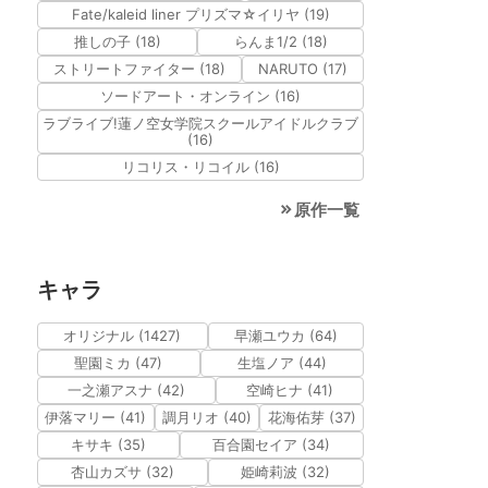
Fate/kaleid liner プリズマ☆イリヤ (19)
推しの子 (18)
らんま1/2 (18)
ストリートファイター (18)
NARUTO (17)
ソードアート・オンライン (16)
ラブライブ!蓮ノ空女学院スクールアイドルクラブ
(16)
リコリス・リコイル (16)
原作一覧
キャラ
オリジナル (1427)
早瀬ユウカ (64)
聖園ミカ (47)
生塩ノア (44)
一之瀬アスナ (42)
空崎ヒナ (41)
伊落マリー (41)
調月リオ (40)
花海佑芽 (37)
キサキ (35)
百合園セイア (34)
杏山カズサ (32)
姫崎莉波 (32)