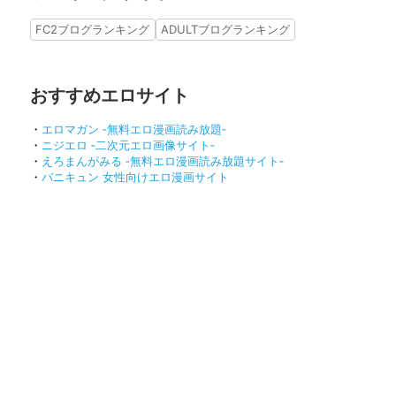
FC2ブログランキング
ADULTブログランキング
おすすめエロサイト
・
エロマガン ‐無料エロ漫画読み放題‐
・
ニジエロ ‐二次元エロ画像サイト‐
・
えろまんがみる ‐無料エロ漫画読み放題サイト‐
・
バニキュン 女性向けエロ漫画サイト