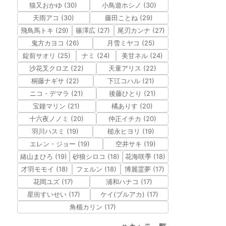
猫又おかゆ (30)
小鳥遊ホシノ (30)
天雨アコ (30)
藤田ことね (29)
飛鳥馬トキ (29)
篠澤広 (27)
尾刃カンナ (27)
鬼方カヨコ (26)
月雪ミヤコ (25)
錠前サオリ (25)
ナミ (24)
美甘ネル (24)
沙花叉クロヱ (22)
天童アリス (22)
桐藤ナギサ (22)
下江コハル (21)
ニコ・デマラ (21)
後藤ひとり (21)
宝鐘マリン (21)
橘ありす (20)
十六夜ノノミ (20)
仲正イチカ (20)
羽川ハスミ (19)
槌永ヒヨリ (19)
エレン・ジョー (19)
空井サキ (19)
緒山まひろ (19)
砂狼シロコ (18)
花海咲季 (18)
才羽モモイ (18)
フェルン (18)
博麗霊夢 (17)
花岡ユズ (17)
浦和ハナコ (17)
星街すいせい (17)
ケイ(ブルアカ) (17)
角楯カリン (17)