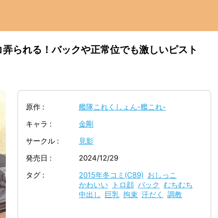
コ弄られる！バックや正常位でも激しいピスト
原作
艦隊これくしょん-艦これ-
キャラ
金剛
サークル
見影
発売日
2024/12/29
タグ
2015年冬コミ(C89)
おしっこ
かわいい
トロ顔
バック
むちむち
中出し
巨乳
拘束
汗だく
調教