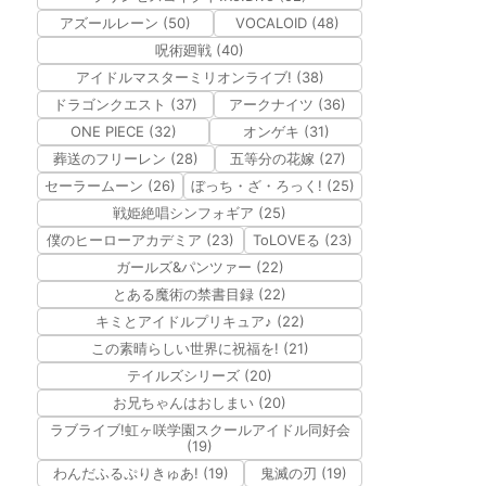
アズールレーン (50)
VOCALOID (48)
呪術廻戦 (40)
アイドルマスターミリオンライブ! (38)
ドラゴンクエスト (37)
アークナイツ (36)
ONE PIECE (32)
オンゲキ (31)
葬送のフリーレン (28)
五等分の花嫁 (27)
セーラームーン (26)
ぼっち・ざ・ろっく! (25)
戦姫絶唱シンフォギア (25)
僕のヒーローアカデミア (23)
ToLOVEる (23)
ガールズ&パンツァー (22)
とある魔術の禁書目録 (22)
キミとアイドルプリキュア♪ (22)
この素晴らしい世界に祝福を! (21)
テイルズシリーズ (20)
お兄ちゃんはおしまい (20)
ラブライブ!虹ヶ咲学園スクールアイドル同好会
(19)
わんだふるぷりきゅあ! (19)
鬼滅の刃 (19)