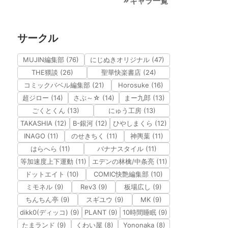
キャラ一覧
サークル
MUJIN編集部 (76)
にじぬきオリジナル (47)
THE猥談 (26)
聖華快楽書店 (24)
コミックバベル編集部 (21)
Horosuke (16)
超ジロー (14)
さぶ～☆ (14)
まー九郎 (13)
ごくとくん (13)
にゅう工房 (13)
TAKASHIA (12)
B-銀河 (12)
ひやしまくら (12)
INAGO (11)
のせきちく (11)
神輿葉 (11)
はらへら (11)
バナナスタイル (11)
等加速度上下運動 (11)
エデンの林檎/中条亮 (11)
ドットエイト (10)
COMIC快艶編集部 (10)
ミモネル (9)
Rev3 (9)
板場広し (9)
ちんちん亭 (9)
スギユウ (9)
MK (9)
dikk0(ディッコ) (9)
PLANT (9)
10時間睡眠 (9)
たまランド (9)
くわい屋 (8)
Yononaka (8)