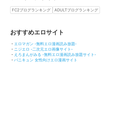
FC2ブログランキング
ADULTブログランキング
おすすめエロサイト
・
エロマガン ‐無料エロ漫画読み放題‐
・
ニジエロ ‐二次元エロ画像サイト‐
・
えろまんがみる ‐無料エロ漫画読み放題サイト‐
・
バニキュン 女性向けエロ漫画サイト