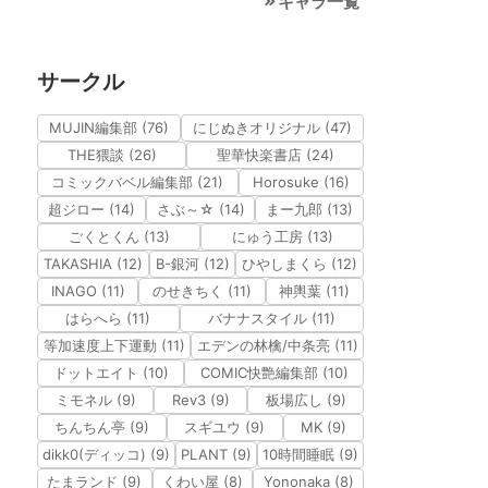
キャラ一覧
サークル
MUJIN編集部 (76)
にじぬきオリジナル (47)
THE猥談 (26)
聖華快楽書店 (24)
コミックバベル編集部 (21)
Horosuke (16)
超ジロー (14)
さぶ～☆ (14)
まー九郎 (13)
ごくとくん (13)
にゅう工房 (13)
TAKASHIA (12)
B-銀河 (12)
ひやしまくら (12)
INAGO (11)
のせきちく (11)
神輿葉 (11)
はらへら (11)
バナナスタイル (11)
等加速度上下運動 (11)
エデンの林檎/中条亮 (11)
ドットエイト (10)
COMIC快艶編集部 (10)
ミモネル (9)
Rev3 (9)
板場広し (9)
ちんちん亭 (9)
スギユウ (9)
MK (9)
dikk0(ディッコ) (9)
PLANT (9)
10時間睡眠 (9)
たまランド (9)
くわい屋 (8)
Yononaka (8)