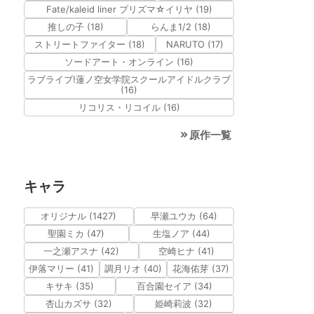
Fate/kaleid liner プリズマ☆イリヤ (19)
推しの子 (18)
らんま1/2 (18)
ストリートファイター (18)
NARUTO (17)
ソードアート・オンライン (16)
ラブライブ!蓮ノ空女学院スクールアイドルクラブ
(16)
リコリス・リコイル (16)
原作一覧
キャラ
オリジナル (1427)
早瀬ユウカ (64)
聖園ミカ (47)
生塩ノア (44)
一之瀬アスナ (42)
空崎ヒナ (41)
伊落マリー (41)
調月リオ (40)
花海佑芽 (37)
キサキ (35)
百合園セイア (34)
杏山カズサ (32)
姫崎莉波 (32)