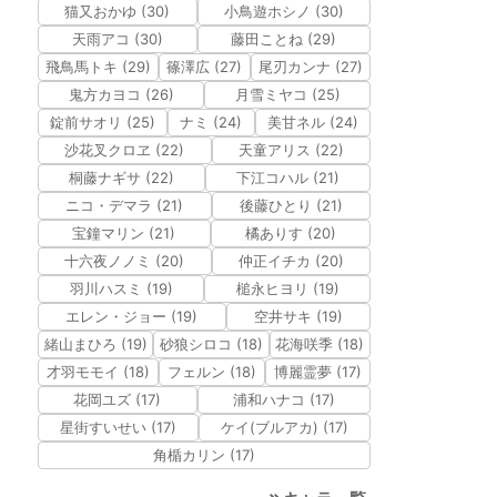
猫又おかゆ (30)
小鳥遊ホシノ (30)
天雨アコ (30)
藤田ことね (29)
飛鳥馬トキ (29)
篠澤広 (27)
尾刃カンナ (27)
鬼方カヨコ (26)
月雪ミヤコ (25)
錠前サオリ (25)
ナミ (24)
美甘ネル (24)
沙花叉クロヱ (22)
天童アリス (22)
桐藤ナギサ (22)
下江コハル (21)
ニコ・デマラ (21)
後藤ひとり (21)
宝鐘マリン (21)
橘ありす (20)
十六夜ノノミ (20)
仲正イチカ (20)
羽川ハスミ (19)
槌永ヒヨリ (19)
エレン・ジョー (19)
空井サキ (19)
緒山まひろ (19)
砂狼シロコ (18)
花海咲季 (18)
才羽モモイ (18)
フェルン (18)
博麗霊夢 (17)
花岡ユズ (17)
浦和ハナコ (17)
星街すいせい (17)
ケイ(ブルアカ) (17)
角楯カリン (17)