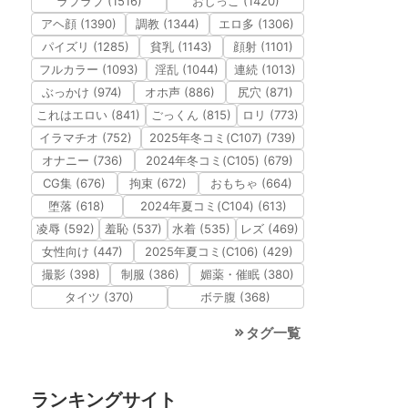
ラブラブ (1516)
おしっこ (1420)
アヘ顔 (1390)
調教 (1344)
エロ多 (1306)
パイズリ (1285)
貧乳 (1143)
顔射 (1101)
フルカラー (1093)
淫乱 (1044)
連続 (1013)
ぶっかけ (974)
オホ声 (886)
尻穴 (871)
これはエロい (841)
ごっくん (815)
ロリ (773)
イラマチオ (752)
2025年冬コミ(C107) (739)
オナニー (736)
2024年冬コミ(C105) (679)
CG集 (676)
拘束 (672)
おもちゃ (664)
堕落 (618)
2024年夏コミ(C104) (613)
凌辱 (592)
羞恥 (537)
水着 (535)
レズ (469)
女性向け (447)
2025年夏コミ(C106) (429)
撮影 (398)
制服 (386)
媚薬・催眠 (380)
タイツ (370)
ボテ腹 (368)
タグ一覧
ランキングサイト