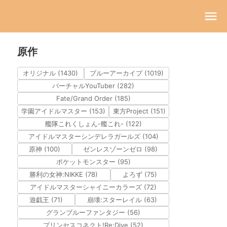
原作
オリジナル (1430)
ブルーアーカイブ (1019)
バーチャルYouTuber (282)
Fate/Grand Order (185)
学園アイドルマスター (153)
東方Project (151)
艦隊これくしょん-艦これ- (122)
アイドルマスターシンデレラガールズ (104)
原神 (100)
ゼンレスゾーンゼロ (98)
ポケットモンスター (95)
勝利の女神:NIKKE (78)
よろず (75)
アイドルマスターシャイニーカラーズ (72)
遊戯王 (71)
崩壊:スターレイル (63)
グランブルーファンタジー (56)
プリンセスコネクト!Re:Dive (52)