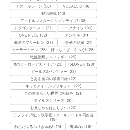
アズールレーン (50)
VOCALOID (48)
呪術廻戦 (40)
アイドルマスターミリオンライブ! (38)
ドラゴンクエスト (37)
アークナイツ (36)
ONE PIECE (32)
オンゲキ (31)
葬送のフリーレン (28)
五等分の花嫁 (27)
セーラームーン (26)
ぼっち・ざ・ろっく! (25)
戦姫絶唱シンフォギア (25)
僕のヒーローアカデミア (23)
ToLOVEる (23)
ガールズ&パンツァー (22)
とある魔術の禁書目録 (22)
キミとアイドルプリキュア♪ (22)
この素晴らしい世界に祝福を! (21)
テイルズシリーズ (20)
お兄ちゃんはおしまい (20)
ラブライブ!虹ヶ咲学園スクールアイドル同好会
(19)
わんだふるぷりきゅあ! (19)
鬼滅の刃 (19)