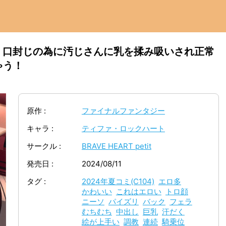
！口封じの為に汚じさんに乳を揉み吸いされ正常
ゃう！
原作
ファイナルファンタジー
キャラ
ティファ・ロックハート
サークル
BRAVE HEART petit
発売日
2024/08/11
タグ
2024年夏コミ(C104)
エロ多
かわいい
これはエロい
トロ顔
ニーソ
パイズリ
バック
フェラ
むちむち
中出し
巨乳
汗だく
絵が上手い
調教
連続
騎乗位