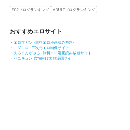
FC2ブログランキング
ADULTブログランキング
おすすめエロサイト
・
エロマガン ‐無料エロ漫画読み放題‐
・
ニジエロ ‐二次元エロ画像サイト‐
・
えろまんがみる ‐無料エロ漫画読み放題サイト‐
・
バニキュン 女性向けエロ漫画サイト