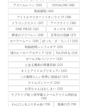
アズールレーン (50)
VOCALOID (48)
呪術廻戦 (40)
アイドルマスターミリオンライブ! (38)
ドラゴンクエスト (37)
アークナイツ (36)
ONE PIECE (32)
オンゲキ (31)
葬送のフリーレン (28)
五等分の花嫁 (27)
セーラームーン (26)
ぼっち・ざ・ろっく! (25)
戦姫絶唱シンフォギア (25)
僕のヒーローアカデミア (23)
ToLOVEる (23)
ガールズ&パンツァー (22)
とある魔術の禁書目録 (22)
キミとアイドルプリキュア♪ (22)
この素晴らしい世界に祝福を! (21)
テイルズシリーズ (20)
お兄ちゃんはおしまい (20)
ラブライブ!虹ヶ咲学園スクールアイドル同好会
(19)
わんだふるぷりきゅあ! (19)
鬼滅の刃 (19)