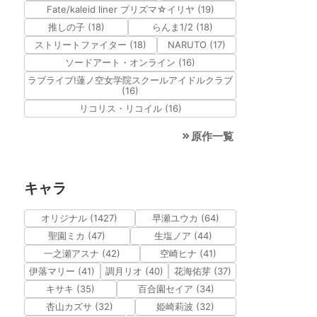
Fate/kaleid liner プリズマ☆イリヤ (19)
推しの子 (18)
らんま1/2 (18)
ストリートファイター (18)
NARUTO (17)
ソードアート・オンライン (16)
ラブライブ!蓮ノ空女学院スクールアイドルクラブ
(16)
リコリス・リコイル (16)
原作一覧
キャラ
オリジナル (1427)
早瀬ユウカ (64)
聖園ミカ (47)
生塩ノア (44)
一之瀬アスナ (42)
空崎ヒナ (41)
伊落マリー (41)
調月リオ (40)
花海佑芽 (37)
キサキ (35)
百合園セイア (34)
杏山カズサ (32)
姫崎莉波 (32)