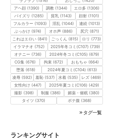
ラブラブ (1516)
おしっこ (1420)
アヘ顔 (1390)
調教 (1344)
エロ多 (1306)
パイズリ (1285)
貧乳 (1143)
顔射 (1101)
フルカラー (1093)
淫乱 (1044)
連続 (1013)
ぶっかけ (974)
オホ声 (886)
尻穴 (871)
これはエロい (841)
ごっくん (815)
ロリ (773)
イラマチオ (752)
2025年冬コミ(C107) (739)
オナニー (736)
2024年冬コミ(C105) (679)
CG集 (676)
拘束 (672)
おもちゃ (664)
堕落 (618)
2024年夏コミ(C104) (613)
凌辱 (592)
羞恥 (537)
水着 (535)
レズ (469)
女性向け (447)
2025年夏コミ(C106) (429)
撮影 (398)
制服 (386)
媚薬・催眠 (380)
タイツ (370)
ボテ腹 (368)
タグ一覧
ランキングサイト