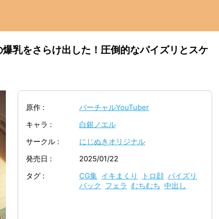
の爆乳をさらけ出した！圧倒的なパイズリとスケ
原作
バーチャルYouTuber
キャラ
白銀ノエル
サークル
にじぬきオリジナル
発売日
2025/01/22
タグ
CG集
イキまくり
トロ顔
パイズリ
バック
フェラ
むちむち
中出し