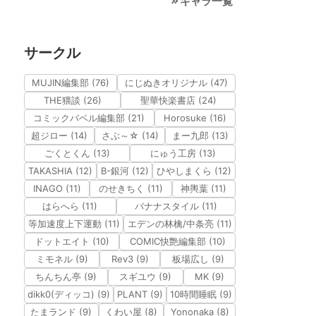
キャラ一覧
サークル
MUJIN編集部 (76)
にじぬきオリジナル (47)
THE猥談 (26)
聖華快楽書店 (24)
コミックバベル編集部 (21)
Horosuke (16)
超ジロー (14)
さぶ～☆ (14)
まー九郎 (13)
ごくとくん (13)
にゅう工房 (13)
TAKASHIA (12)
B-銀河 (12)
ひやしまくら (12)
INAGO (11)
のせきちく (11)
神輿葉 (11)
はらへら (11)
バナナスタイル (11)
等加速度上下運動 (11)
エデンの林檎/中条亮 (11)
ドットエイト (10)
COMIC快艶編集部 (10)
ミモネル (9)
Rev3 (9)
板場広し (9)
ちんちん亭 (9)
スギユウ (9)
MK (9)
dikk0(ディッコ) (9)
PLANT (9)
10時間睡眠 (9)
たまランド (9)
くわい屋 (8)
Yononaka (8)