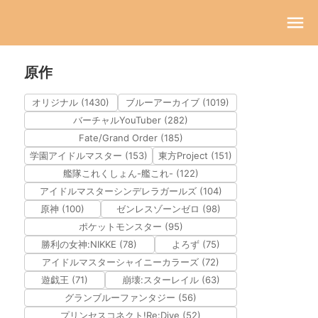
原作
オリジナル (1430)
ブルーアーカイブ (1019)
バーチャルYouTuber (282)
Fate/Grand Order (185)
学園アイドルマスター (153)
東方Project (151)
艦隊これくしょん-艦これ- (122)
アイドルマスターシンデレラガールズ (104)
原神 (100)
ゼンレスゾーンゼロ (98)
ポケットモンスター (95)
勝利の女神:NIKKE (78)
よろず (75)
アイドルマスターシャイニーカラーズ (72)
遊戯王 (71)
崩壊:スターレイル (63)
グランブルーファンタジー (56)
プリンセスコネクト!Re:Dive (52)