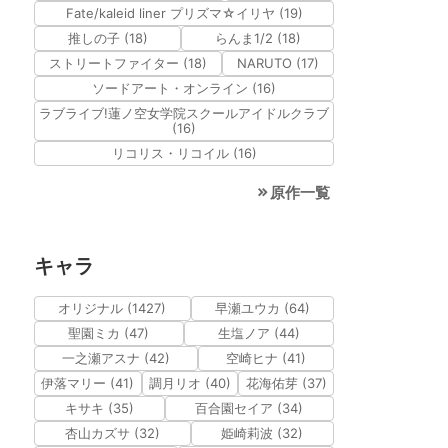
Fate/kaleid liner プリズマ☆イリヤ (19)
推しの子 (18)
らんま1/2 (18)
ストリートファイター (18)
NARUTO (17)
ソードアート・オンライン (16)
ラブライブ!蓮ノ空女学院スクールアイドルクラブ
(16)
リコリス・リコイル (16)
原作一覧
キャラ
オリジナル (1427)
早瀬ユウカ (64)
聖園ミカ (47)
生塩ノア (44)
一之瀬アスナ (42)
空崎ヒナ (41)
伊落マリー (41)
調月リオ (40)
花海佑芽 (37)
キサキ (35)
百合園セイア (34)
杏山カズサ (32)
姫崎莉波 (32)