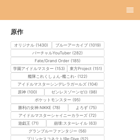
原作
オリジナル (1430)
ブルーアーカイブ (1019)
バーチャルYouTuber (282)
Fate/Grand Order (185)
学園アイドルマスター (153)
東方Project (151)
艦隊これくしょん-艦これ- (122)
アイドルマスターシンデレラガールズ (104)
原神 (100)
ゼンレスゾーンゼロ (98)
ポケットモンスター (95)
勝利の女神:NIKKE (78)
よろず (75)
アイドルマスターシャイニーカラーズ (72)
遊戯王 (71)
崩壊:スターレイル (63)
グランブルーファンタジー (56)
プリンセスコネクト!Re:Dive (52)