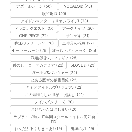
アズールレーン (50)
VOCALOID (48)
呪術廻戦 (40)
アイドルマスターミリオンライブ! (38)
ドラゴンクエスト (37)
アークナイツ (36)
ONE PIECE (32)
オンゲキ (31)
葬送のフリーレン (28)
五等分の花嫁 (27)
セーラームーン (26)
ぼっち・ざ・ろっく! (25)
戦姫絶唱シンフォギア (25)
僕のヒーローアカデミア (23)
ToLOVEる (23)
ガールズ&パンツァー (22)
とある魔術の禁書目録 (22)
キミとアイドルプリキュア♪ (22)
この素晴らしい世界に祝福を! (21)
テイルズシリーズ (20)
お兄ちゃんはおしまい (20)
ラブライブ!虹ヶ咲学園スクールアイドル同好会
(19)
わんだふるぷりきゅあ! (19)
鬼滅の刃 (19)