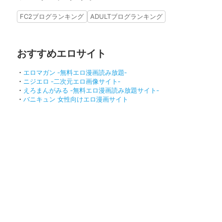
FC2ブログランキング
ADULTブログランキング
おすすめエロサイト
・
エロマガン ‐無料エロ漫画読み放題‐
・
ニジエロ ‐二次元エロ画像サイト‐
・
えろまんがみる ‐無料エロ漫画読み放題サイト‐
・
バニキュン 女性向けエロ漫画サイト