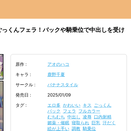
ごっくんフェラ！バックや騎乗位で中出しを受け
原作
アオのハコ
キャラ
鹿野千夏
サークル
バナナスタイル
発売日
2025/01/09
タグ
エロ多
かわいい
キス
ごっくん
バック
フェラ
フルカラー
むちむち
中出し
凌辱
口内射精
媚薬・催眠
寝取られ
巨乳
汗だく
絵が上手い
調教
騎乗位