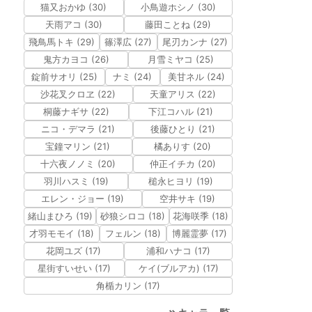
猫又おかゆ (30)
小鳥遊ホシノ (30)
天雨アコ (30)
藤田ことね (29)
飛鳥馬トキ (29)
篠澤広 (27)
尾刃カンナ (27)
鬼方カヨコ (26)
月雪ミヤコ (25)
錠前サオリ (25)
ナミ (24)
美甘ネル (24)
沙花叉クロヱ (22)
天童アリス (22)
桐藤ナギサ (22)
下江コハル (21)
ニコ・デマラ (21)
後藤ひとり (21)
宝鐘マリン (21)
橘ありす (20)
十六夜ノノミ (20)
仲正イチカ (20)
羽川ハスミ (19)
槌永ヒヨリ (19)
エレン・ジョー (19)
空井サキ (19)
緒山まひろ (19)
砂狼シロコ (18)
花海咲季 (18)
才羽モモイ (18)
フェルン (18)
博麗霊夢 (17)
花岡ユズ (17)
浦和ハナコ (17)
星街すいせい (17)
ケイ(ブルアカ) (17)
角楯カリン (17)