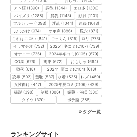
ラブラブ (1516)
おしっこ (1420)
アヘ顔 (1390)
調教 (1344)
エロ多 (1306)
パイズリ (1285)
貧乳 (1143)
顔射 (1101)
フルカラー (1093)
淫乱 (1044)
連続 (1013)
ぶっかけ (974)
オホ声 (886)
尻穴 (871)
これはエロい (841)
ごっくん (815)
ロリ (773)
イラマチオ (752)
2025年冬コミ(C107) (739)
オナニー (736)
2024年冬コミ(C105) (679)
CG集 (676)
拘束 (672)
おもちゃ (664)
堕落 (618)
2024年夏コミ(C104) (613)
凌辱 (592)
羞恥 (537)
水着 (535)
レズ (469)
女性向け (447)
2025年夏コミ(C106) (429)
撮影 (398)
制服 (386)
媚薬・催眠 (380)
タイツ (370)
ボテ腹 (368)
タグ一覧
ランキングサイト