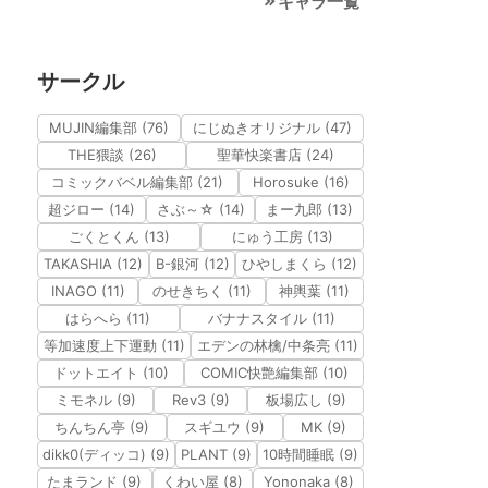
キャラ一覧
サークル
MUJIN編集部 (76)
にじぬきオリジナル (47)
THE猥談 (26)
聖華快楽書店 (24)
コミックバベル編集部 (21)
Horosuke (16)
超ジロー (14)
さぶ～☆ (14)
まー九郎 (13)
ごくとくん (13)
にゅう工房 (13)
TAKASHIA (12)
B-銀河 (12)
ひやしまくら (12)
INAGO (11)
のせきちく (11)
神輿葉 (11)
はらへら (11)
バナナスタイル (11)
等加速度上下運動 (11)
エデンの林檎/中条亮 (11)
ドットエイト (10)
COMIC快艶編集部 (10)
ミモネル (9)
Rev3 (9)
板場広し (9)
ちんちん亭 (9)
スギユウ (9)
MK (9)
dikk0(ディッコ) (9)
PLANT (9)
10時間睡眠 (9)
たまランド (9)
くわい屋 (8)
Yononaka (8)