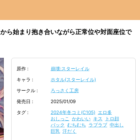
キから始まり抱き合いながら正常位や対面座位で
原作
崩壊:スターレイル
キャラ
ホタル(スターレイル)
サークル
ろっさく工房
発売日
2025/01/09
タグ
2024年冬コミ(C105)
エロ多
おしっこ
かわいい
キス
トロ顔
バック
むちむち
ラブラブ
中出し
巨乳
汗だく