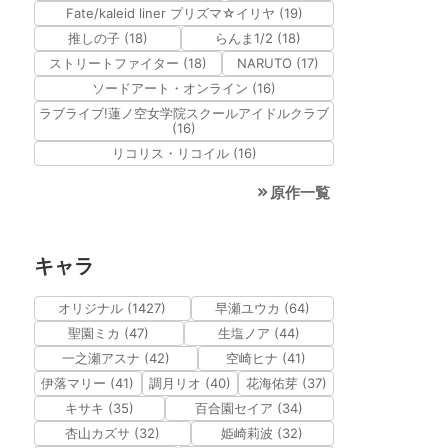
Fate/kaleid liner プリズマ☆イリヤ (19)
推しの子 (18)
らんま1/2 (18)
ストリートファイター (18)
NARUTO (17)
ソードアート・オンライン (16)
ラブライブ!蓮ノ空女学院スクールアイドルクラブ
(16)
リコリス・リコイル (16)
原作一覧
キャラ
オリジナル (1427)
早瀬ユウカ (64)
聖園ミカ (47)
生塩ノア (44)
一之瀬アスナ (42)
空崎ヒナ (41)
伊落マリー (41)
調月リオ (40)
花海佑芽 (37)
キサキ (35)
百合園セイア (34)
杏山カズサ (32)
姫崎莉波 (32)