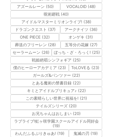
アズールレーン (50)
VOCALOID (48)
呪術廻戦 (40)
アイドルマスターミリオンライブ! (38)
ドラゴンクエスト (37)
アークナイツ (36)
ONE PIECE (32)
オンゲキ (31)
葬送のフリーレン (28)
五等分の花嫁 (27)
セーラームーン (26)
ぼっち・ざ・ろっく! (25)
戦姫絶唱シンフォギア (25)
僕のヒーローアカデミア (23)
ToLOVEる (23)
ガールズ&パンツァー (22)
とある魔術の禁書目録 (22)
キミとアイドルプリキュア♪ (22)
この素晴らしい世界に祝福を! (21)
テイルズシリーズ (20)
お兄ちゃんはおしまい (20)
ラブライブ!虹ヶ咲学園スクールアイドル同好会
(19)
わんだふるぷりきゅあ! (19)
鬼滅の刃 (19)