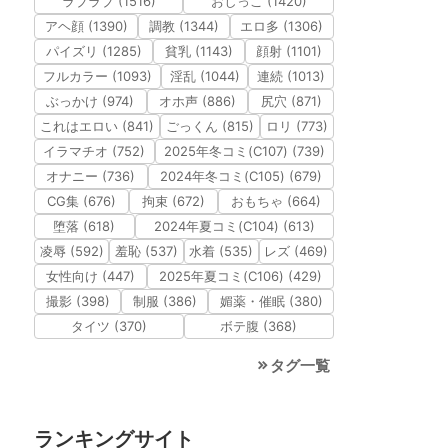
ラブラブ (1516)
おしっこ (1420)
アヘ顔 (1390)
調教 (1344)
エロ多 (1306)
パイズリ (1285)
貧乳 (1143)
顔射 (1101)
フルカラー (1093)
淫乱 (1044)
連続 (1013)
ぶっかけ (974)
オホ声 (886)
尻穴 (871)
これはエロい (841)
ごっくん (815)
ロリ (773)
イラマチオ (752)
2025年冬コミ(C107) (739)
オナニー (736)
2024年冬コミ(C105) (679)
CG集 (676)
拘束 (672)
おもちゃ (664)
堕落 (618)
2024年夏コミ(C104) (613)
凌辱 (592)
羞恥 (537)
水着 (535)
レズ (469)
女性向け (447)
2025年夏コミ(C106) (429)
撮影 (398)
制服 (386)
媚薬・催眠 (380)
タイツ (370)
ボテ腹 (368)
タグ一覧
ランキングサイト