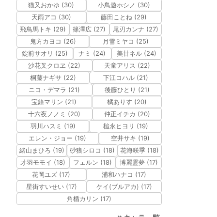
猫又おかゆ (30)
小鳥遊ホシノ (30)
天雨アコ (30)
藤田ことね (29)
飛鳥馬トキ (29)
篠澤広 (27)
尾刃カンナ (27)
鬼方カヨコ (26)
月雪ミヤコ (25)
錠前サオリ (25)
ナミ (24)
美甘ネル (24)
沙花叉クロヱ (22)
天童アリス (22)
桐藤ナギサ (22)
下江コハル (21)
ニコ・デマラ (21)
後藤ひとり (21)
宝鐘マリン (21)
橘ありす (20)
十六夜ノノミ (20)
仲正イチカ (20)
羽川ハスミ (19)
槌永ヒヨリ (19)
エレン・ジョー (19)
空井サキ (19)
緒山まひろ (19)
砂狼シロコ (18)
花海咲季 (18)
才羽モモイ (18)
フェルン (18)
博麗霊夢 (17)
花岡ユズ (17)
浦和ハナコ (17)
星街すいせい (17)
ケイ(ブルアカ) (17)
角楯カリン (17)