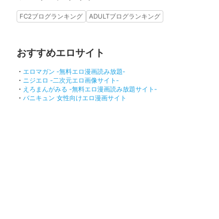
FC2ブログランキング
ADULTブログランキング
おすすめエロサイト
・
エロマガン ‐無料エロ漫画読み放題‐
・
ニジエロ ‐二次元エロ画像サイト‐
・
えろまんがみる ‐無料エロ漫画読み放題サイト‐
・
バニキュン 女性向けエロ漫画サイト