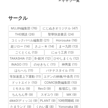
キャラ一覧
サークル
MUJIN編集部 (76)
にじぬきオリジナル (47)
THE猥談 (26)
聖華快楽書店 (24)
コミックバベル編集部 (21)
Horosuke (16)
超ジロー (14)
さぶ～☆ (14)
まー九郎 (13)
ごくとくん (13)
にゅう工房 (13)
TAKASHIA (12)
B-銀河 (12)
ひやしまくら (12)
INAGO (11)
のせきちく (11)
神輿葉 (11)
はらへら (11)
バナナスタイル (11)
等加速度上下運動 (11)
エデンの林檎/中条亮 (11)
ドットエイト (10)
COMIC快艶編集部 (10)
ミモネル (9)
Rev3 (9)
板場広し (9)
ちんちん亭 (9)
スギユウ (9)
MK (9)
dikk0(ディッコ) (9)
PLANT (9)
10時間睡眠 (9)
たまランド (9)
くわい屋 (8)
Yononaka (8)