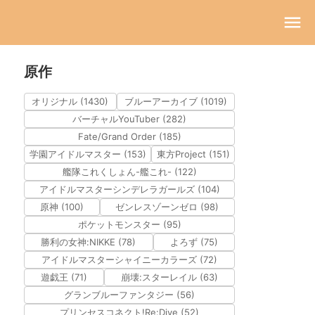
原作
オリジナル (1430)
ブルーアーカイブ (1019)
バーチャルYouTuber (282)
Fate/Grand Order (185)
学園アイドルマスター (153)
東方Project (151)
艦隊これくしょん-艦これ- (122)
アイドルマスターシンデレラガールズ (104)
原神 (100)
ゼンレスゾーンゼロ (98)
ポケットモンスター (95)
勝利の女神:NIKKE (78)
よろず (75)
アイドルマスターシャイニーカラーズ (72)
遊戯王 (71)
崩壊:スターレイル (63)
グランブルーファンタジー (56)
プリンセスコネクト!Re:Dive (52)