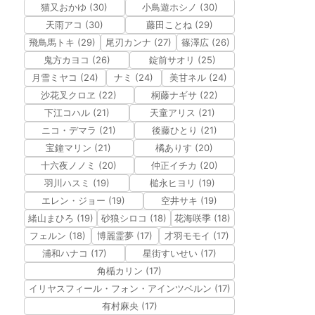
猫又おかゆ (30)
小鳥遊ホシノ (30)
天雨アコ (30)
藤田ことね (29)
飛鳥馬トキ (29)
尾刃カンナ (27)
篠澤広 (26)
鬼方カヨコ (26)
錠前サオリ (25)
月雪ミヤコ (24)
ナミ (24)
美甘ネル (24)
沙花叉クロヱ (22)
桐藤ナギサ (22)
下江コハル (21)
天童アリス (21)
ニコ・デマラ (21)
後藤ひとり (21)
宝鐘マリン (21)
橘ありす (20)
十六夜ノノミ (20)
仲正イチカ (20)
羽川ハスミ (19)
槌永ヒヨリ (19)
エレン・ジョー (19)
空井サキ (19)
緒山まひろ (19)
砂狼シロコ (18)
花海咲季 (18)
フェルン (18)
博麗霊夢 (17)
才羽モモイ (17)
浦和ハナコ (17)
星街すいせい (17)
角楯カリン (17)
イリヤスフィール・フォン・アインツベルン (17)
有村麻央 (17)