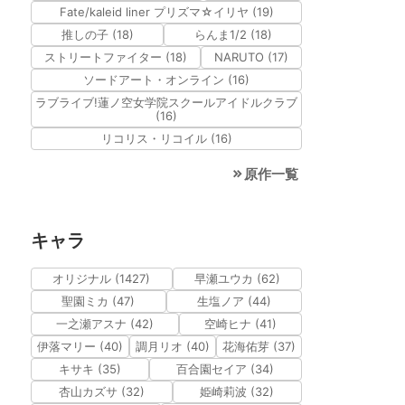
Fate/kaleid liner プリズマ☆イリヤ (19)
推しの子 (18)
らんま1/2 (18)
ストリートファイター (18)
NARUTO (17)
ソードアート・オンライン (16)
ラブライブ!蓮ノ空女学院スクールアイドルクラブ
(16)
リコリス・リコイル (16)
原作一覧
キャラ
オリジナル (1427)
早瀬ユウカ (62)
聖園ミカ (47)
生塩ノア (44)
一之瀬アスナ (42)
空崎ヒナ (41)
伊落マリー (40)
調月リオ (40)
花海佑芽 (37)
キサキ (35)
百合園セイア (34)
杏山カズサ (32)
姫崎莉波 (32)