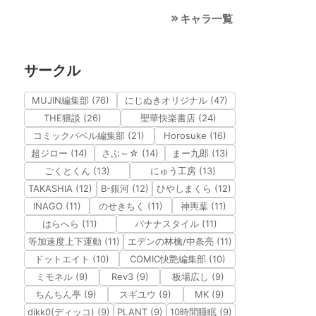
キャラ一覧
サークル
MUJIN編集部 (76)
にじぬきオリジナル (47)
THE猥談 (26)
聖華快楽書店 (24)
コミックバベル編集部 (21)
Horosuke (16)
超ジロー (14)
さぶ～☆ (14)
まー九郎 (13)
ごくとくん (13)
にゅう工房 (13)
TAKASHIA (12)
B-銀河 (12)
ひやしまくら (12)
INAGO (11)
のせきちく (11)
神輿葉 (11)
はらへら (11)
バナナスタイル (11)
等加速度上下運動 (11)
エデンの林檎/中条亮 (11)
ドットエイト (10)
COMIC快艶編集部 (10)
ミモネル (9)
Rev3 (9)
板場広し (9)
ちんちん亭 (9)
スギユウ (9)
MK (9)
dikk0(ディッコ) (9)
PLANT (9)
10時間睡眠 (9)