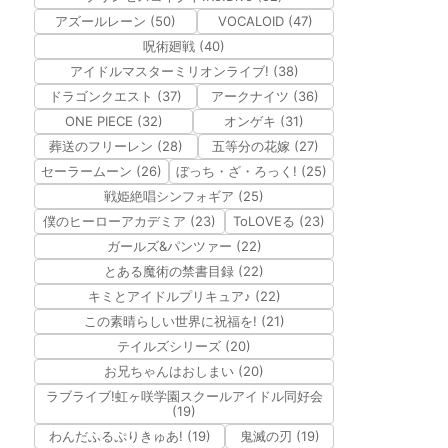
アズールレーン (50)
VOCALOID (47)
呪術廻戦 (40)
アイドルマスターミリオンライブ! (38)
ドラゴンクエスト (37)
アークナイツ (36)
ONE PIECE (32)
オンゲキ (31)
葬送のフリーレン (28)
五等分の花嫁 (27)
セーラームーン (26)
ぼっち・ざ・ろっく! (25)
戦姫絶唱シンフォギア (25)
僕のヒーローアカデミア (23)
ToLOVEる (23)
ガールズ&パンツァー (22)
とある魔術の禁書目録 (22)
キミとアイドルプリキュア♪ (22)
この素晴らしい世界に祝福を! (21)
テイルズシリーズ (20)
お兄ちゃんはおしまい (20)
ラブライブ!虹ヶ咲学園スクールアイドル同好会
(19)
わんだふるぷりきゅあ! (19)
鬼滅の刃 (19)