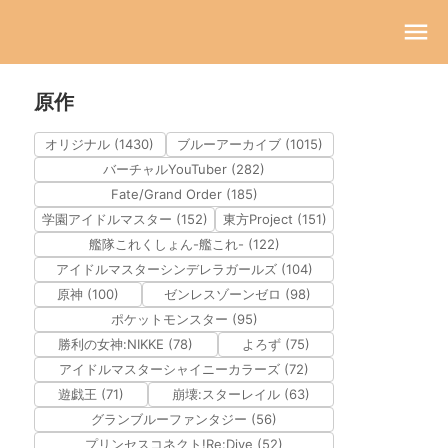
原作
オリジナル (1430)
ブルーアーカイブ (1015)
バーチャルYouTuber (282)
Fate/Grand Order (185)
学園アイドルマスター (152)
東方Project (151)
艦隊これくしょん-艦これ- (122)
アイドルマスターシンデレラガールズ (104)
原神 (100)
ゼンレスゾーンゼロ (98)
ポケットモンスター (95)
勝利の女神:NIKKE (78)
よろず (75)
アイドルマスターシャイニーカラーズ (72)
遊戯王 (71)
崩壊:スターレイル (63)
グランブルーファンタジー (56)
プリンセスコネクト!Re:Dive (52)