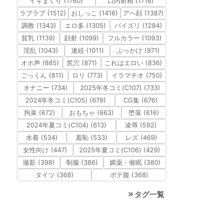
イキまくり (1760)
口内射精 (1716)
ラブラブ (1512)
おしっこ (1416)
アヘ顔 (1387)
調教 (1343)
エロ多 (1305)
パイズリ (1284)
貧乳 (1139)
顔射 (1099)
フルカラー (1093)
淫乱 (1043)
連続 (1011)
ぶっかけ (971)
オホ声 (885)
尻穴 (871)
これはエロい (836)
ごっくん (811)
ロリ (773)
イラマチオ (750)
オナニー (734)
2025年冬コミ(C107) (733)
2024年冬コミ(C105) (679)
CG集 (676)
拘束 (672)
おもちゃ (663)
堕落 (616)
2024年夏コミ(C104) (613)
凌辱 (592)
水着 (534)
羞恥 (533)
レズ (469)
女性向け (447)
2025年夏コミ(C106) (429)
撮影 (398)
制服 (386)
媚薬・催眠 (380)
タイツ (368)
ボテ腹 (368)
タグ一覧