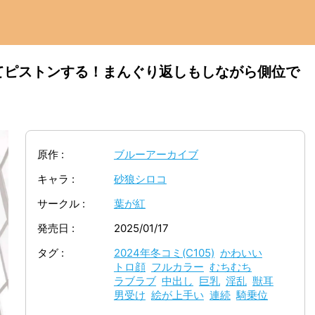
てピストンする！まんぐり返しもしながら側位で
原作
ブルーアーカイブ
キャラ
砂狼シロコ
サークル
葉が紅
発売日
2025/01/17
タグ
2024年冬コミ(C105)
かわいい
トロ顔
フルカラー
むちむち
ラブラブ
中出し
巨乳
淫乱
獣耳
男受け
絵が上手い
連続
騎乗位