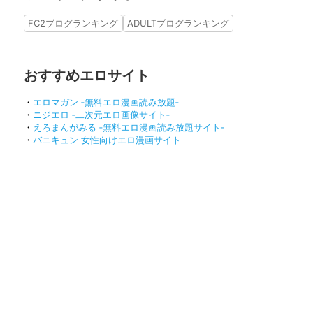
FC2ブログランキング
ADULTブログランキング
おすすめエロサイト
・
エロマガン ‐無料エロ漫画読み放題‐
・
ニジエロ ‐二次元エロ画像サイト‐
・
えろまんがみる ‐無料エロ漫画読み放題サイト‐
・
バニキュン 女性向けエロ漫画サイト