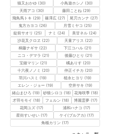
猫又おかゆ (30)
小鳥遊ホシノ (30)
天雨アコ (30)
藤田ことね (29)
飛鳥馬トキ (29)
篠澤広 (27)
尾刃カンナ (27)
鬼方カヨコ (26)
月雪ミヤコ (25)
錠前サオリ (25)
ナミ (24)
美甘ネル (24)
沙花叉クロヱ (22)
天童アリス (22)
桐藤ナギサ (22)
下江コハル (21)
ニコ・デマラ (21)
後藤ひとり (21)
宝鐘マリン (21)
橘ありす (20)
十六夜ノノミ (20)
仲正イチカ (20)
羽川ハスミ (19)
槌永ヒヨリ (19)
エレン・ジョー (19)
空井サキ (19)
緒山まひろ (19)
砂狼シロコ (18)
花海咲季 (18)
才羽モモイ (18)
フェルン (18)
博麗霊夢 (17)
花岡ユズ (17)
浦和ハナコ (17)
星街すいせい (17)
ケイ(ブルアカ) (17)
角楯カリン (17)