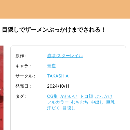
！目隠しでザーメンぶっかけまでされる！
原作
崩壊:スターレイル
キャラ
青雀
サークル
TAKASHIA
発売日
2024/10/11
タグ
CG集
かわいい
トロ顔
ぶっかけ
フルカラー
むちむち
中出し
巨乳
汗だく
目隠し