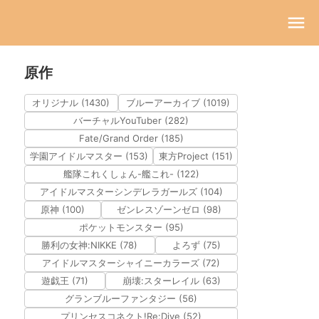
原作
オリジナル (1430)
ブルーアーカイブ (1019)
バーチャルYouTuber (282)
Fate/Grand Order (185)
学園アイドルマスター (153)
東方Project (151)
艦隊これくしょん-艦これ- (122)
アイドルマスターシンデレラガールズ (104)
原神 (100)
ゼンレスゾーンゼロ (98)
ポケットモンスター (95)
勝利の女神:NIKKE (78)
よろず (75)
アイドルマスターシャイニーカラーズ (72)
遊戯王 (71)
崩壊:スターレイル (63)
グランブルーファンタジー (56)
プリンセスコネクト!Re:Dive (52)