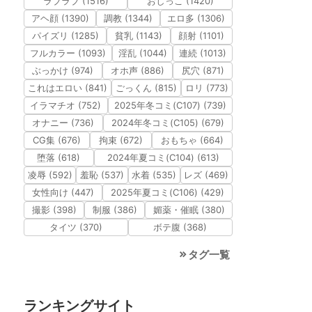
ラブラブ (1516)
おしっこ (1420)
アヘ顔 (1390)
調教 (1344)
エロ多 (1306)
パイズリ (1285)
貧乳 (1143)
顔射 (1101)
フルカラー (1093)
淫乱 (1044)
連続 (1013)
ぶっかけ (974)
オホ声 (886)
尻穴 (871)
これはエロい (841)
ごっくん (815)
ロリ (773)
イラマチオ (752)
2025年冬コミ(C107) (739)
オナニー (736)
2024年冬コミ(C105) (679)
CG集 (676)
拘束 (672)
おもちゃ (664)
堕落 (618)
2024年夏コミ(C104) (613)
凌辱 (592)
羞恥 (537)
水着 (535)
レズ (469)
女性向け (447)
2025年夏コミ(C106) (429)
撮影 (398)
制服 (386)
媚薬・催眠 (380)
タイツ (370)
ボテ腹 (368)
タグ一覧
ランキングサイト