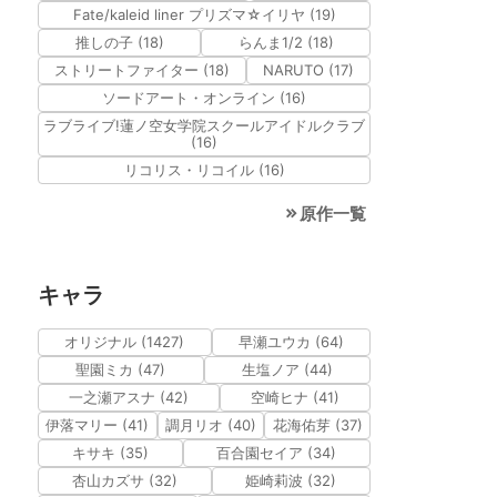
Fate/kaleid liner プリズマ☆イリヤ (19)
推しの子 (18)
らんま1/2 (18)
ストリートファイター (18)
NARUTO (17)
ソードアート・オンライン (16)
ラブライブ!蓮ノ空女学院スクールアイドルクラブ
(16)
リコリス・リコイル (16)
原作一覧
キャラ
オリジナル (1427)
早瀬ユウカ (64)
聖園ミカ (47)
生塩ノア (44)
一之瀬アスナ (42)
空崎ヒナ (41)
伊落マリー (41)
調月リオ (40)
花海佑芽 (37)
キサキ (35)
百合園セイア (34)
杏山カズサ (32)
姫崎莉波 (32)