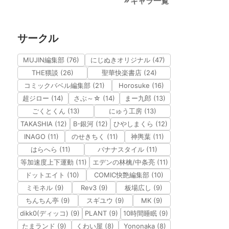
キャラ一覧
サークル
MUJIN編集部 (76)
にじぬきオリジナル (47)
THE猥談 (26)
聖華快楽書店 (24)
コミックバベル編集部 (21)
Horosuke (16)
超ジロー (14)
さぶ～☆ (14)
まー九郎 (13)
ごくとくん (13)
にゅう工房 (13)
TAKASHIA (12)
B-銀河 (12)
ひやしまくら (12)
INAGO (11)
のせきちく (11)
神輿葉 (11)
はらへら (11)
バナナスタイル (11)
等加速度上下運動 (11)
エデンの林檎/中条亮 (11)
ドットエイト (10)
COMIC快艶編集部 (10)
ミモネル (9)
Rev3 (9)
板場広し (9)
ちんちん亭 (9)
スギユウ (9)
MK (9)
dikk0(ディッコ) (9)
PLANT (9)
10時間睡眠 (9)
たまランド (9)
くわい屋 (8)
Yononaka (8)