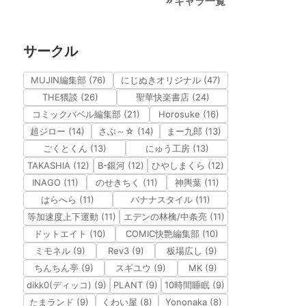
キャラ一覧
サークル
MUJIN編集部 (76)
にじぬきオリジナル (47)
THE猥談 (26)
聖華快楽書店 (24)
コミックバベル編集部 (21)
Horosuke (16)
超ジロー (14)
さぶ～☆ (14)
まー九郎 (13)
ごくとくん (13)
にゅう工房 (13)
TAKASHIA (12)
B-銀河 (12)
ひやしまくら (12)
INAGO (11)
のせきちく (11)
神輿葉 (11)
はらへら (11)
バナナスタイル (11)
等加速度上下運動 (11)
エデンの林檎/中条亮 (11)
ドットエイト (10)
COMIC快艶編集部 (10)
ミモネル (9)
Rev3 (9)
板場広し (9)
ちんちん亭 (9)
スギユウ (9)
MK (9)
dikk0(ディッコ) (9)
PLANT (9)
10時間睡眠 (9)
たまランド (9)
くわい屋 (8)
Yononaka (8)