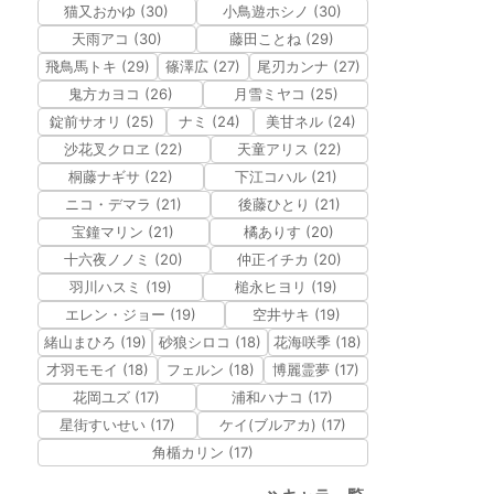
猫又おかゆ (30)
小鳥遊ホシノ (30)
天雨アコ (30)
藤田ことね (29)
飛鳥馬トキ (29)
篠澤広 (27)
尾刃カンナ (27)
鬼方カヨコ (26)
月雪ミヤコ (25)
錠前サオリ (25)
ナミ (24)
美甘ネル (24)
沙花叉クロヱ (22)
天童アリス (22)
桐藤ナギサ (22)
下江コハル (21)
ニコ・デマラ (21)
後藤ひとり (21)
宝鐘マリン (21)
橘ありす (20)
十六夜ノノミ (20)
仲正イチカ (20)
羽川ハスミ (19)
槌永ヒヨリ (19)
エレン・ジョー (19)
空井サキ (19)
緒山まひろ (19)
砂狼シロコ (18)
花海咲季 (18)
才羽モモイ (18)
フェルン (18)
博麗霊夢 (17)
花岡ユズ (17)
浦和ハナコ (17)
星街すいせい (17)
ケイ(ブルアカ) (17)
角楯カリン (17)