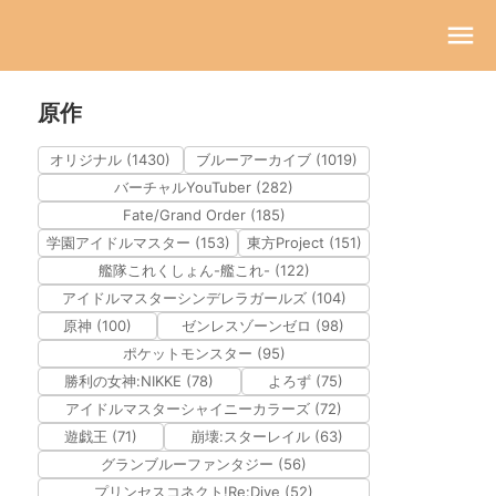
原作
オリジナル (1430)
ブルーアーカイブ (1019)
バーチャルYouTuber (282)
Fate/Grand Order (185)
学園アイドルマスター (153)
東方Project (151)
艦隊これくしょん-艦これ- (122)
アイドルマスターシンデレラガールズ (104)
原神 (100)
ゼンレスゾーンゼロ (98)
ポケットモンスター (95)
勝利の女神:NIKKE (78)
よろず (75)
アイドルマスターシャイニーカラーズ (72)
遊戯王 (71)
崩壊:スターレイル (63)
グランブルーファンタジー (56)
プリンセスコネクト!Re:Dive (52)