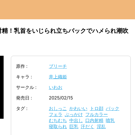
射精！乳首をいじられ立ちバックでハメられ潮吹
原作
ブリーチ
キャラ
井上織姫
サークル
いわお
発売日
2025/02/15
タグ
おしっこ
かわいい
トロ顔
バック
フェラ
ぶっかけ
フルカラー
むちむち
中出し
口内射精
噴乳
寝取られ
巨乳
汗だく
淫乱