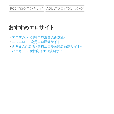
FC2ブログランキング
ADULTブログランキング
おすすめエロサイト
・
エロマガン ‐無料エロ漫画読み放題‐
・
ニジエロ ‐二次元エロ画像サイト‐
・
えろまんがみる ‐無料エロ漫画読み放題サイト‐
・
バニキュン 女性向けエロ漫画サイト