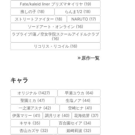
Fate/kaleid liner プリズマ☆イリヤ (19)
推しの子 (18)
らんま1/2 (18)
ストリートファイター (18)
NARUTO (17)
ソードアート・オンライン (16)
ラブライブ!蓮ノ空女学院スクールアイドルクラブ
(16)
リコリス・リコイル (16)
原作一覧
キャラ
オリジナル (1427)
早瀬ユウカ (64)
聖園ミカ (47)
生塩ノア (44)
一之瀬アスナ (42)
空崎ヒナ (41)
伊落マリー (41)
調月リオ (40)
花海佑芽 (37)
キサキ (35)
百合園セイア (34)
杏山カズサ (32)
姫崎莉波 (32)