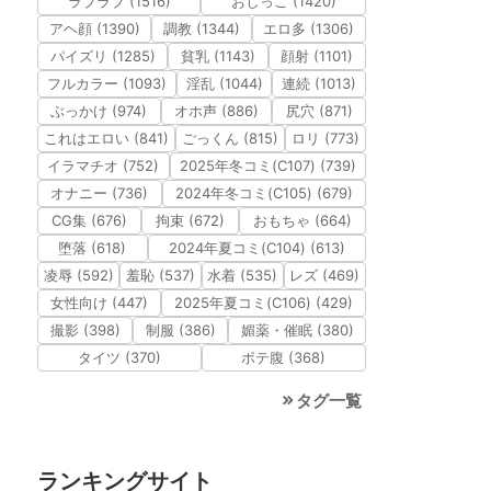
ラブラブ (1516)
おしっこ (1420)
アヘ顔 (1390)
調教 (1344)
エロ多 (1306)
パイズリ (1285)
貧乳 (1143)
顔射 (1101)
フルカラー (1093)
淫乱 (1044)
連続 (1013)
ぶっかけ (974)
オホ声 (886)
尻穴 (871)
これはエロい (841)
ごっくん (815)
ロリ (773)
イラマチオ (752)
2025年冬コミ(C107) (739)
オナニー (736)
2024年冬コミ(C105) (679)
CG集 (676)
拘束 (672)
おもちゃ (664)
堕落 (618)
2024年夏コミ(C104) (613)
凌辱 (592)
羞恥 (537)
水着 (535)
レズ (469)
女性向け (447)
2025年夏コミ(C106) (429)
撮影 (398)
制服 (386)
媚薬・催眠 (380)
タイツ (370)
ボテ腹 (368)
タグ一覧
ランキングサイト