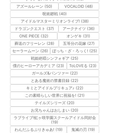
アズールレーン (50)
VOCALOID (48)
呪術廻戦 (40)
アイドルマスターミリオンライブ! (38)
ドラゴンクエスト (37)
アークナイツ (36)
ONE PIECE (32)
オンゲキ (31)
葬送のフリーレン (28)
五等分の花嫁 (27)
セーラームーン (26)
ぼっち・ざ・ろっく! (25)
戦姫絶唱シンフォギア (25)
僕のヒーローアカデミア (23)
ToLOVEる (23)
ガールズ&パンツァー (22)
とある魔術の禁書目録 (22)
キミとアイドルプリキュア♪ (22)
この素晴らしい世界に祝福を! (21)
テイルズシリーズ (20)
お兄ちゃんはおしまい (20)
ラブライブ!虹ヶ咲学園スクールアイドル同好会
(19)
わんだふるぷりきゅあ! (19)
鬼滅の刃 (19)