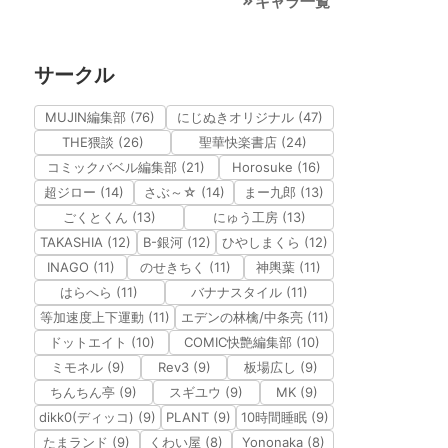
キャラ一覧
サークル
MUJIN編集部 (76)
にじぬきオリジナル (47)
THE猥談 (26)
聖華快楽書店 (24)
コミックバベル編集部 (21)
Horosuke (16)
超ジロー (14)
さぶ～☆ (14)
まー九郎 (13)
ごくとくん (13)
にゅう工房 (13)
TAKASHIA (12)
B-銀河 (12)
ひやしまくら (12)
INAGO (11)
のせきちく (11)
神輿葉 (11)
はらへら (11)
バナナスタイル (11)
等加速度上下運動 (11)
エデンの林檎/中条亮 (11)
ドットエイト (10)
COMIC快艶編集部 (10)
ミモネル (9)
Rev3 (9)
板場広し (9)
ちんちん亭 (9)
スギユウ (9)
MK (9)
dikk0(ディッコ) (9)
PLANT (9)
10時間睡眠 (9)
たまランド (9)
くわい屋 (8)
Yononaka (8)