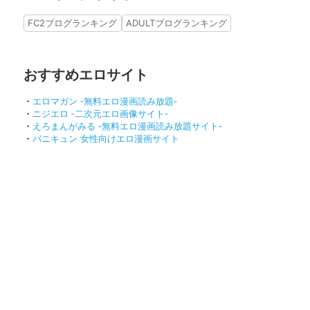
FC2ブログランキング
ADULTブログランキング
おすすめエロサイト
・
エロマガン ‐無料エロ漫画読み放題‐
・
ニジエロ ‐二次元エロ画像サイト‐
・
えろまんがみる ‐無料エロ漫画読み放題サイト‐
・
バニキュン 女性向けエロ漫画サイト