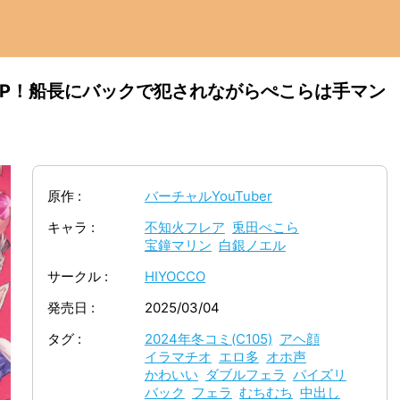
P！船長にバックで犯されながらぺこらは手マン
原作
バーチャルYouTuber
キャラ
不知火フレア
兎田ぺこら
宝鐘マリン
白銀ノエル
サークル
HIYOCCO
発売日
2025/03/04
タグ
2024年冬コミ(C105)
アヘ顔
イラマチオ
エロ多
オホ声
かわいい
ダブルフェラ
パイズリ
バック
フェラ
むちむち
中出し