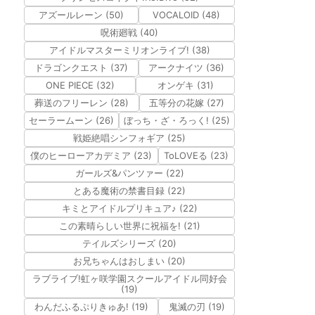
アズールレーン (50)
VOCALOID (48)
呪術廻戦 (40)
アイドルマスターミリオンライブ! (38)
ドラゴンクエスト (37)
アークナイツ (36)
ONE PIECE (32)
オンゲキ (31)
葬送のフリーレン (28)
五等分の花嫁 (27)
セーラームーン (26)
ぼっち・ざ・ろっく! (25)
戦姫絶唱シンフォギア (25)
僕のヒーローアカデミア (23)
ToLOVEる (23)
ガールズ&パンツァー (22)
とある魔術の禁書目録 (22)
キミとアイドルプリキュア♪ (22)
この素晴らしい世界に祝福を! (21)
テイルズシリーズ (20)
お兄ちゃんはおしまい (20)
ラブライブ!虹ヶ咲学園スクールアイドル同好会
(19)
わんだふるぷりきゅあ! (19)
鬼滅の刃 (19)