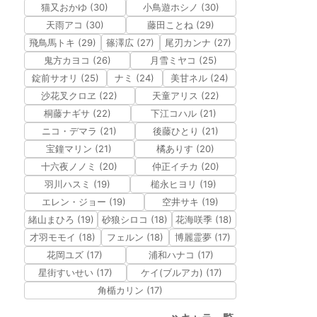
猫又おかゆ (30)
小鳥遊ホシノ (30)
天雨アコ (30)
藤田ことね (29)
飛鳥馬トキ (29)
篠澤広 (27)
尾刃カンナ (27)
鬼方カヨコ (26)
月雪ミヤコ (25)
錠前サオリ (25)
ナミ (24)
美甘ネル (24)
沙花叉クロヱ (22)
天童アリス (22)
桐藤ナギサ (22)
下江コハル (21)
ニコ・デマラ (21)
後藤ひとり (21)
宝鐘マリン (21)
橘ありす (20)
十六夜ノノミ (20)
仲正イチカ (20)
羽川ハスミ (19)
槌永ヒヨリ (19)
エレン・ジョー (19)
空井サキ (19)
緒山まひろ (19)
砂狼シロコ (18)
花海咲季 (18)
才羽モモイ (18)
フェルン (18)
博麗霊夢 (17)
花岡ユズ (17)
浦和ハナコ (17)
星街すいせい (17)
ケイ(ブルアカ) (17)
角楯カリン (17)