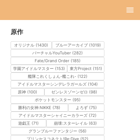
原作
オリジナル (1430)
ブルーアーカイブ (1019)
バーチャルYouTuber (282)
Fate/Grand Order (185)
学園アイドルマスター (153)
東方Project (151)
艦隊これくしょん-艦これ- (122)
アイドルマスターシンデレラガールズ (104)
原神 (100)
ゼンレスゾーンゼロ (98)
ポケットモンスター (95)
勝利の女神:NIKKE (78)
よろず (75)
アイドルマスターシャイニーカラーズ (72)
遊戯王 (71)
崩壊:スターレイル (63)
グランブルーファンタジー (56)
プリンセスコネクト!Re:Dive (52)