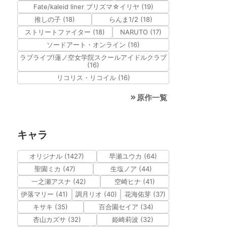
Fate/kaleid liner プリズマ☆イリヤ (19)
推しの子 (18)
らんま1/2 (18)
ストリートファイター (18)
NARUTO (17)
ソードアート・オンライン (16)
ラブライブ!蓮ノ空女学院スクールアイドルクラブ
(16)
リコリス・リコイル (16)
原作一覧
キャラ
オリジナル (1427)
早瀬ユウカ (64)
聖園ミカ (47)
生塩ノア (44)
一之瀬アスナ (42)
空崎ヒナ (41)
伊落マリー (41)
調月リオ (40)
花海佑芽 (37)
キサキ (35)
百合園セイア (34)
杏山カズサ (32)
姫崎莉波 (32)