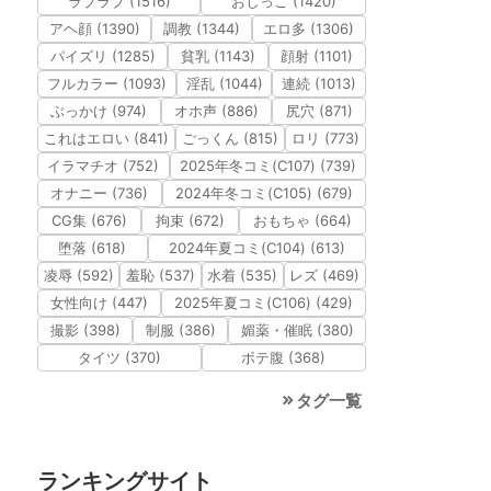
ラブラブ (1516)
おしっこ (1420)
アヘ顔 (1390)
調教 (1344)
エロ多 (1306)
パイズリ (1285)
貧乳 (1143)
顔射 (1101)
フルカラー (1093)
淫乱 (1044)
連続 (1013)
ぶっかけ (974)
オホ声 (886)
尻穴 (871)
これはエロい (841)
ごっくん (815)
ロリ (773)
イラマチオ (752)
2025年冬コミ(C107) (739)
オナニー (736)
2024年冬コミ(C105) (679)
CG集 (676)
拘束 (672)
おもちゃ (664)
堕落 (618)
2024年夏コミ(C104) (613)
凌辱 (592)
羞恥 (537)
水着 (535)
レズ (469)
女性向け (447)
2025年夏コミ(C106) (429)
撮影 (398)
制服 (386)
媚薬・催眠 (380)
タイツ (370)
ボテ腹 (368)
タグ一覧
ランキングサイト