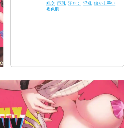
乱交
巨乳
汗だく
淫乱
絵が上手い
褐色肌