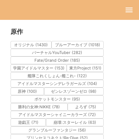
原作
オリジナル (1430)
ブルーアーカイブ (1018)
バーチャルYouTuber (282)
Fate/Grand Order (185)
学園アイドルマスター (153)
東方Project (151)
艦隊これくしょん-艦これ- (122)
アイドルマスターシンデレラガールズ (104)
原神 (100)
ゼンレスゾーンゼロ (98)
ポケットモンスター (95)
勝利の女神:NIKKE (78)
よろず (75)
アイドルマスターシャイニーカラーズ (72)
遊戯王 (71)
崩壊:スターレイル (63)
グランブルーファンタジー (56)
プリンセスコネクト!Re:Dive (52)