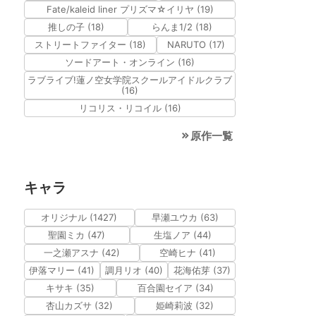
Fate/kaleid liner プリズマ☆イリヤ (19)
推しの子 (18)
らんま1/2 (18)
ストリートファイター (18)
NARUTO (17)
ソードアート・オンライン (16)
ラブライブ!蓮ノ空女学院スクールアイドルクラブ
(16)
リコリス・リコイル (16)
原作一覧
キャラ
オリジナル (1427)
早瀬ユウカ (63)
聖園ミカ (47)
生塩ノア (44)
一之瀬アスナ (42)
空崎ヒナ (41)
伊落マリー (41)
調月リオ (40)
花海佑芽 (37)
キサキ (35)
百合園セイア (34)
杏山カズサ (32)
姫崎莉波 (32)