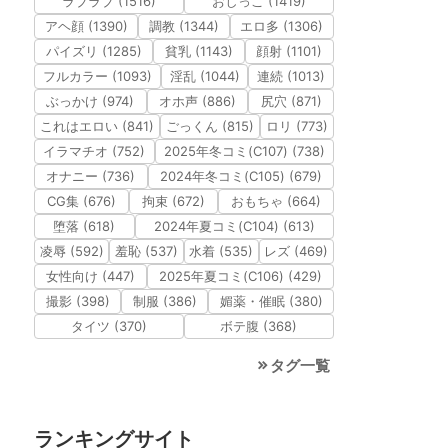
ラブラブ (1516)
おしっこ (1419)
アヘ顔 (1390)
調教 (1344)
エロ多 (1306)
パイズリ (1285)
貧乳 (1143)
顔射 (1101)
フルカラー (1093)
淫乱 (1044)
連続 (1013)
ぶっかけ (974)
オホ声 (886)
尻穴 (871)
これはエロい (841)
ごっくん (815)
ロリ (773)
イラマチオ (752)
2025年冬コミ(C107) (738)
オナニー (736)
2024年冬コミ(C105) (679)
CG集 (676)
拘束 (672)
おもちゃ (664)
堕落 (618)
2024年夏コミ(C104) (613)
凌辱 (592)
羞恥 (537)
水着 (535)
レズ (469)
女性向け (447)
2025年夏コミ(C106) (429)
撮影 (398)
制服 (386)
媚薬・催眠 (380)
タイツ (370)
ボテ腹 (368)
タグ一覧
ランキングサイト