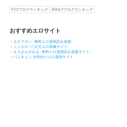
FC2ブログランキング
ADULTブログランキング
おすすめエロサイト
・
エロマガン ‐無料エロ漫画読み放題‐
・
ニジエロ ‐二次元エロ画像サイト‐
・
えろまんがみる ‐無料エロ漫画読み放題サイト‐
・
バニキュン 女性向けエロ漫画サイト