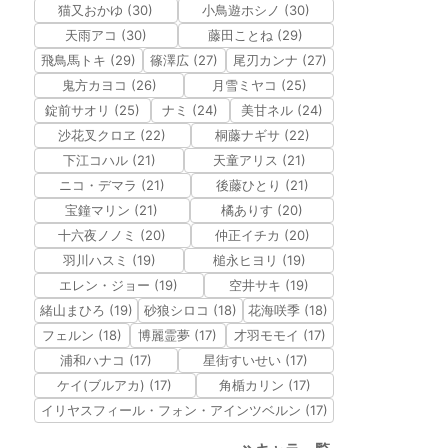
猫又おかゆ (30)
小鳥遊ホシノ (30)
天雨アコ (30)
藤田ことね (29)
飛鳥馬トキ (29)
篠澤広 (27)
尾刃カンナ (27)
鬼方カヨコ (26)
月雪ミヤコ (25)
錠前サオリ (25)
ナミ (24)
美甘ネル (24)
沙花叉クロヱ (22)
桐藤ナギサ (22)
下江コハル (21)
天童アリス (21)
ニコ・デマラ (21)
後藤ひとり (21)
宝鐘マリン (21)
橘ありす (20)
十六夜ノノミ (20)
仲正イチカ (20)
羽川ハスミ (19)
槌永ヒヨリ (19)
エレン・ジョー (19)
空井サキ (19)
緒山まひろ (19)
砂狼シロコ (18)
花海咲季 (18)
フェルン (18)
博麗霊夢 (17)
才羽モモイ (17)
浦和ハナコ (17)
星街すいせい (17)
ケイ(ブルアカ) (17)
角楯カリン (17)
イリヤスフィール・フォン・アインツベルン (17)