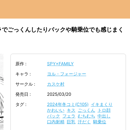
ラでごっくんしたりバックや騎乗位でも感じまく
原作
SPY×FAMILY
キャラ
ヨル・フォージャー
サークル
カスケ村
発売日
2025/03/20
タグ
2024年冬コミ(C105)
イキまくり
かわいい
キス
ごっくん
トロ顔
バック
フェラ
むちむち
中出し
口内射精
巨乳
汗だく
騎乗位