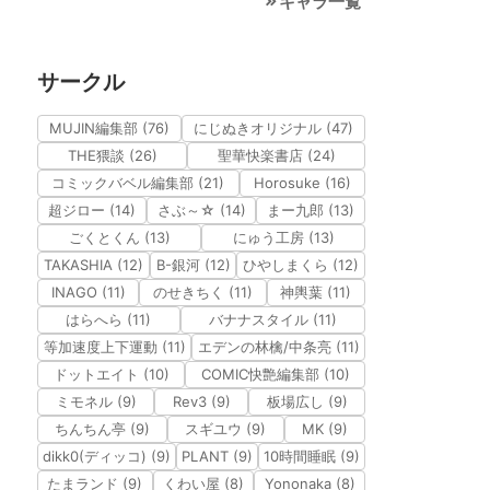
キャラ一覧
サークル
MUJIN編集部 (76)
にじぬきオリジナル (47)
THE猥談 (26)
聖華快楽書店 (24)
コミックバベル編集部 (21)
Horosuke (16)
超ジロー (14)
さぶ～☆ (14)
まー九郎 (13)
ごくとくん (13)
にゅう工房 (13)
TAKASHIA (12)
B-銀河 (12)
ひやしまくら (12)
INAGO (11)
のせきちく (11)
神輿葉 (11)
はらへら (11)
バナナスタイル (11)
等加速度上下運動 (11)
エデンの林檎/中条亮 (11)
ドットエイト (10)
COMIC快艶編集部 (10)
ミモネル (9)
Rev3 (9)
板場広し (9)
ちんちん亭 (9)
スギユウ (9)
MK (9)
dikk0(ディッコ) (9)
PLANT (9)
10時間睡眠 (9)
たまランド (9)
くわい屋 (8)
Yononaka (8)