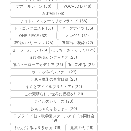
アズールレーン (50)
VOCALOID (48)
呪術廻戦 (40)
アイドルマスターミリオンライブ! (38)
ドラゴンクエスト (37)
アークナイツ (36)
ONE PIECE (32)
オンゲキ (31)
葬送のフリーレン (28)
五等分の花嫁 (27)
セーラームーン (26)
ぼっち・ざ・ろっく! (25)
戦姫絶唱シンフォギア (25)
僕のヒーローアカデミア (23)
ToLOVEる (23)
ガールズ&パンツァー (22)
とある魔術の禁書目録 (22)
キミとアイドルプリキュア♪ (22)
この素晴らしい世界に祝福を! (21)
テイルズシリーズ (20)
お兄ちゃんはおしまい (20)
ラブライブ!虹ヶ咲学園スクールアイドル同好会
(19)
わんだふるぷりきゅあ! (19)
鬼滅の刃 (19)