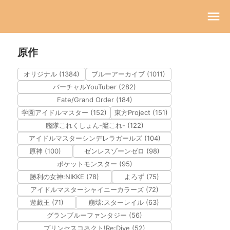
原作
オリジナル (1384)
ブルーアーカイブ (1011)
バーチャルYouTuber (282)
Fate/Grand Order (184)
学園アイドルマスター (152)
東方Project (151)
艦隊これくしょん-艦これ- (122)
アイドルマスターシンデレラガールズ (104)
原神 (100)
ゼンレスゾーンゼロ (98)
ポケットモンスター (95)
勝利の女神:NIKKE (78)
よろず (75)
アイドルマスターシャイニーカラーズ (72)
遊戯王 (71)
崩壊:スターレイル (63)
グランブルーファンタジー (56)
プリンセスコネクト!Re:Dive (52)