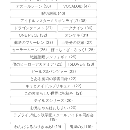
アズールレーン (50)
VOCALOID (47)
呪術廻戦 (40)
アイドルマスターミリオンライブ! (38)
ドラゴンクエスト (37)
アークナイツ (36)
ONE PIECE (32)
オンゲキ (31)
葬送のフリーレン (28)
五等分の花嫁 (27)
セーラームーン (26)
ぼっち・ざ・ろっく! (25)
戦姫絶唱シンフォギア (25)
僕のヒーローアカデミア (23)
ToLOVEる (23)
ガールズ&パンツァー (22)
とある魔術の禁書目録 (22)
キミとアイドルプリキュア♪ (22)
この素晴らしい世界に祝福を! (21)
テイルズシリーズ (20)
お兄ちゃんはおしまい (20)
ラブライブ!虹ヶ咲学園スクールアイドル同好会
(19)
わんだふるぷりきゅあ! (19)
鬼滅の刃 (19)