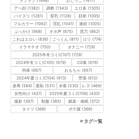
ラブラブ (1498)
おしっこ (1417)
アヘ顔 (1382)
調教 (1343)
エロ多 (1305)
パイズリ (1281)
貧乳 (1128)
顔射 (1095)
フルカラー (1092)
淫乱 (1041)
連続 (1005)
ぶっかけ (968)
オホ声 (875)
尻穴 (862)
これはエロい (836)
ごっくん (811)
ロリ (774)
イラマチオ (750)
オナニー (729)
2025年冬コミ(C107) (729)
2024年冬コミ(C105) (679)
CG集 (676)
拘束 (667)
おもちゃ (657)
2024年夏コミ(C104) (613)
堕落 (612)
凌辱 (584)
羞恥 (531)
水着 (530)
レズ (466)
女性向け (437)
2025年夏コミ(C106) (430)
撮影 (397)
制服 (385)
媚薬・催眠 (372)
タイツ (368)
ボテ腹 (366)
タグ一覧