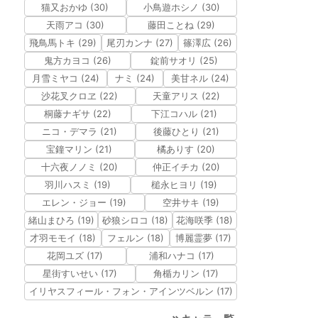
猫又おかゆ (30)
小鳥遊ホシノ (30)
天雨アコ (30)
藤田ことね (29)
飛鳥馬トキ (29)
尾刃カンナ (27)
篠澤広 (26)
鬼方カヨコ (26)
錠前サオリ (25)
月雪ミヤコ (24)
ナミ (24)
美甘ネル (24)
沙花叉クロヱ (22)
天童アリス (22)
桐藤ナギサ (22)
下江コハル (21)
ニコ・デマラ (21)
後藤ひとり (21)
宝鐘マリン (21)
橘ありす (20)
十六夜ノノミ (20)
仲正イチカ (20)
羽川ハスミ (19)
槌永ヒヨリ (19)
エレン・ジョー (19)
空井サキ (19)
緒山まひろ (19)
砂狼シロコ (18)
花海咲季 (18)
才羽モモイ (18)
フェルン (18)
博麗霊夢 (17)
花岡ユズ (17)
浦和ハナコ (17)
星街すいせい (17)
角楯カリン (17)
イリヤスフィール・フォン・アインツベルン (17)