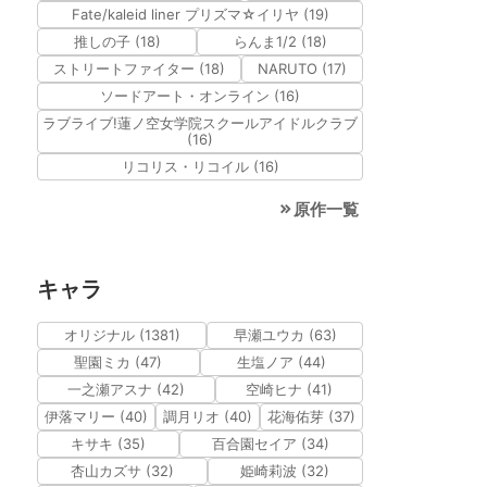
Fate/kaleid liner プリズマ☆イリヤ (19)
推しの子 (18)
らんま1/2 (18)
ストリートファイター (18)
NARUTO (17)
ソードアート・オンライン (16)
ラブライブ!蓮ノ空女学院スクールアイドルクラブ
(16)
リコリス・リコイル (16)
原作一覧
キャラ
オリジナル (1381)
早瀬ユウカ (63)
聖園ミカ (47)
生塩ノア (44)
一之瀬アスナ (42)
空崎ヒナ (41)
伊落マリー (40)
調月リオ (40)
花海佑芽 (37)
キサキ (35)
百合園セイア (34)
杏山カズサ (32)
姫崎莉波 (32)