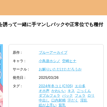
を誘って一緒に手マンしバックや正常位でも種付
原作
ブルーアーカイブ
キャラ
小鳥遊ホシノ
空崎ヒナ
サークル
お解りいただけただろうか
発売日
2025/03/26
タグ
2024年冬コミ(C105)
エロ多
オホ声
かわいい
キス
ごっくん
ダブルフェラ
バック
フェラ
ロリ
中出し
口内射精
汗だく
淫乱
絵が上手い
貧乳