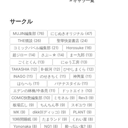
キャラ一覧
サークル
MUJIN編集部 (76)
にじぬきオリジナル (47)
THE猥談 (26)
聖華快楽書店 (24)
コミックバベル編集部 (21)
Horosuke (16)
超ジロー (14)
さぶ～☆ (14)
まー九郎 (13)
ごくとくん (13)
にゅう工房 (13)
TAKASHIA (12)
B-銀河 (12)
ひやしまくら (12)
INAGO (11)
のせきちく (11)
神輿葉 (11)
はらへら (11)
バナナスタイル (11)
エデンの林檎/中条亮 (11)
ドットエイト (10)
COMIC快艶編集部 (10)
ミモネル (9)
Rev3 (9)
板場広し (9)
ちんちん亭 (9)
スギユウ (9)
MK (9)
dikk0(ディッコ) (9)
PLANT (9)
10時間睡眠 (9)
たまランド (9)
くわい屋 (8)
Yononaka (8)
NG1 (8)
酔っ払い鬼? (8)