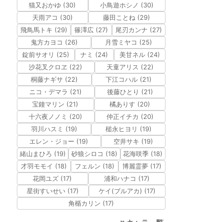
猫又おかゆ (30)
小鳥遊ホシノ (30)
天雨アコ (30)
藤田ことね (29)
飛鳥馬トキ (29)
篠澤広 (27)
尾刃カンナ (27)
鬼方カヨコ (26)
月雪ミヤコ (25)
錠前サオリ (25)
ナミ (24)
美甘ネル (24)
沙花叉クロヱ (22)
天童アリス (22)
桐藤ナギサ (22)
下江コハル (21)
ニコ・デマラ (21)
後藤ひとり (21)
宝鐘マリン (21)
橘ありす (20)
十六夜ノノミ (20)
仲正イチカ (20)
羽川ハスミ (19)
槌永ヒヨリ (19)
エレン・ジョー (19)
空井サキ (19)
緒山まひろ (19)
砂狼シロコ (18)
花海咲季 (18)
才羽モモイ (18)
フェルン (18)
博麗霊夢 (17)
花岡ユズ (17)
浦和ハナコ (17)
星街すいせい (17)
ケイ(ブルアカ) (17)
角楯カリン (17)