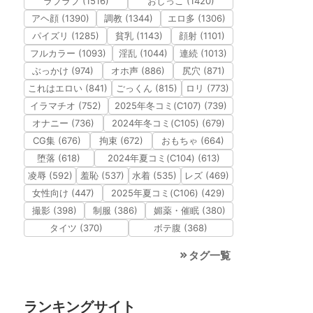
ラブラブ (1516)
おしっこ (1420)
アヘ顔 (1390)
調教 (1344)
エロ多 (1306)
パイズリ (1285)
貧乳 (1143)
顔射 (1101)
フルカラー (1093)
淫乱 (1044)
連続 (1013)
ぶっかけ (974)
オホ声 (886)
尻穴 (871)
これはエロい (841)
ごっくん (815)
ロリ (773)
イラマチオ (752)
2025年冬コミ(C107) (739)
オナニー (736)
2024年冬コミ(C105) (679)
CG集 (676)
拘束 (672)
おもちゃ (664)
堕落 (618)
2024年夏コミ(C104) (613)
凌辱 (592)
羞恥 (537)
水着 (535)
レズ (469)
女性向け (447)
2025年夏コミ(C106) (429)
撮影 (398)
制服 (386)
媚薬・催眠 (380)
タイツ (370)
ボテ腹 (368)
タグ一覧
ランキングサイト