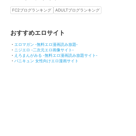
FC2ブログランキング
ADULTブログランキング
おすすめエロサイト
・
エロマガン ‐無料エロ漫画読み放題‐
・
ニジエロ ‐二次元エロ画像サイト‐
・
えろまんがみる ‐無料エロ漫画読み放題サイト‐
・
バニキュン 女性向けエロ漫画サイト