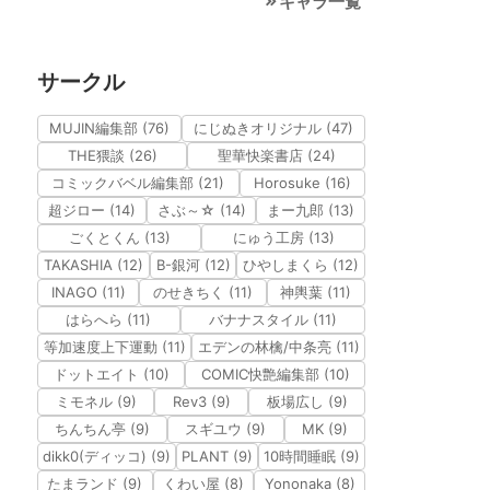
キャラ一覧
サークル
MUJIN編集部 (76)
にじぬきオリジナル (47)
THE猥談 (26)
聖華快楽書店 (24)
コミックバベル編集部 (21)
Horosuke (16)
超ジロー (14)
さぶ～☆ (14)
まー九郎 (13)
ごくとくん (13)
にゅう工房 (13)
TAKASHIA (12)
B-銀河 (12)
ひやしまくら (12)
INAGO (11)
のせきちく (11)
神輿葉 (11)
はらへら (11)
バナナスタイル (11)
等加速度上下運動 (11)
エデンの林檎/中条亮 (11)
ドットエイト (10)
COMIC快艶編集部 (10)
ミモネル (9)
Rev3 (9)
板場広し (9)
ちんちん亭 (9)
スギユウ (9)
MK (9)
dikk0(ディッコ) (9)
PLANT (9)
10時間睡眠 (9)
たまランド (9)
くわい屋 (8)
Yononaka (8)