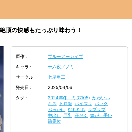
で絶頂の快感もたっぷり味わう！
原作
ブルーアーカイブ
キャラ
十六夜ノノミ
サークル
七尾重工
発売日
2025/04/06
タグ
2024年冬コミ(C105)
かわいい
キス
トロ顔
パイズリ
バック
ぶっかけ
むちむち
ラブラブ
中出し
巨乳
汗だく
絵が上手い
騎乗位