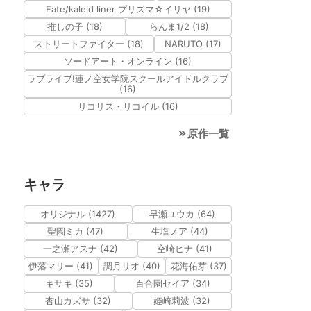
Fate/kaleid liner プリズマ☆イリヤ (19)
推しの子 (18)
らんま1/2 (18)
ストリートファイター (18)
NARUTO (17)
ソードアート・オンライン (16)
ラブライブ!蓮ノ空女学院スクールアイドルクラブ
(16)
リコリス・リコイル (16)
原作一覧
キャラ
オリジナル (1427)
早瀬ユウカ (64)
聖園ミカ (47)
生塩ノア (44)
一之瀬アスナ (42)
空崎ヒナ (41)
伊落マリー (41)
調月リオ (40)
花海佑芽 (37)
キサキ (35)
百合園セイア (34)
杏山カズサ (32)
姫崎莉波 (32)