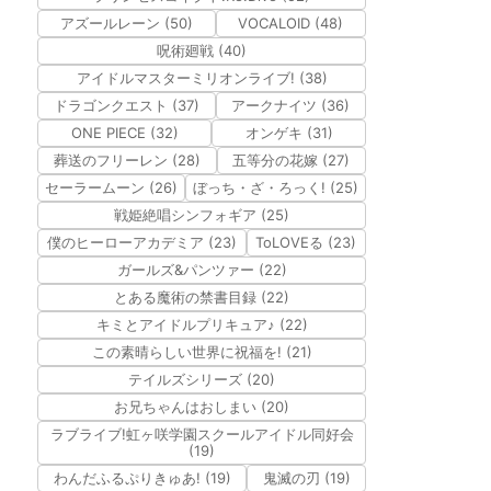
アズールレーン (50)
VOCALOID (48)
呪術廻戦 (40)
アイドルマスターミリオンライブ! (38)
ドラゴンクエスト (37)
アークナイツ (36)
ONE PIECE (32)
オンゲキ (31)
葬送のフリーレン (28)
五等分の花嫁 (27)
セーラームーン (26)
ぼっち・ざ・ろっく! (25)
戦姫絶唱シンフォギア (25)
僕のヒーローアカデミア (23)
ToLOVEる (23)
ガールズ&パンツァー (22)
とある魔術の禁書目録 (22)
キミとアイドルプリキュア♪ (22)
この素晴らしい世界に祝福を! (21)
テイルズシリーズ (20)
お兄ちゃんはおしまい (20)
ラブライブ!虹ヶ咲学園スクールアイドル同好会
(19)
わんだふるぷりきゅあ! (19)
鬼滅の刃 (19)