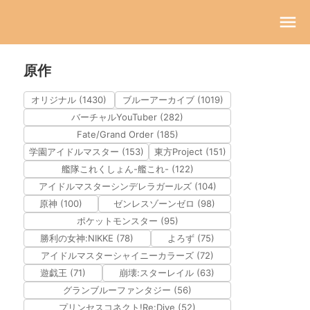
原作
オリジナル (1430)
ブルーアーカイブ (1019)
バーチャルYouTuber (282)
Fate/Grand Order (185)
学園アイドルマスター (153)
東方Project (151)
艦隊これくしょん-艦これ- (122)
アイドルマスターシンデレラガールズ (104)
原神 (100)
ゼンレスゾーンゼロ (98)
ポケットモンスター (95)
勝利の女神:NIKKE (78)
よろず (75)
アイドルマスターシャイニーカラーズ (72)
遊戯王 (71)
崩壊:スターレイル (63)
グランブルーファンタジー (56)
プリンセスコネクト!Re:Dive (52)