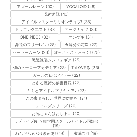
アズールレーン (50)
VOCALOID (48)
呪術廻戦 (40)
アイドルマスターミリオンライブ! (38)
ドラゴンクエスト (37)
アークナイツ (36)
ONE PIECE (32)
オンゲキ (31)
葬送のフリーレン (28)
五等分の花嫁 (27)
セーラームーン (26)
ぼっち・ざ・ろっく! (25)
戦姫絶唱シンフォギア (25)
僕のヒーローアカデミア (23)
ToLOVEる (23)
ガールズ&パンツァー (22)
とある魔術の禁書目録 (22)
キミとアイドルプリキュア♪ (22)
この素晴らしい世界に祝福を! (21)
テイルズシリーズ (20)
お兄ちゃんはおしまい (20)
ラブライブ!虹ヶ咲学園スクールアイドル同好会
(19)
わんだふるぷりきゅあ! (19)
鬼滅の刃 (19)