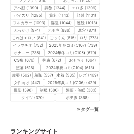
ラブラブ (1516)
おしっこ (1420)
アヘ顔 (1390)
調教 (1344)
エロ多 (1306)
パイズリ (1285)
貧乳 (1143)
顔射 (1101)
フルカラー (1093)
淫乱 (1044)
連続 (1013)
ぶっかけ (974)
オホ声 (886)
尻穴 (871)
これはエロい (841)
ごっくん (815)
ロリ (773)
イラマチオ (752)
2025年冬コミ(C107) (739)
オナニー (736)
2024年冬コミ(C105) (679)
CG集 (676)
拘束 (672)
おもちゃ (664)
堕落 (618)
2024年夏コミ(C104) (613)
凌辱 (592)
羞恥 (537)
水着 (535)
レズ (469)
女性向け (447)
2025年夏コミ(C106) (429)
撮影 (398)
制服 (386)
媚薬・催眠 (380)
タイツ (370)
ボテ腹 (368)
タグ一覧
ランキングサイト