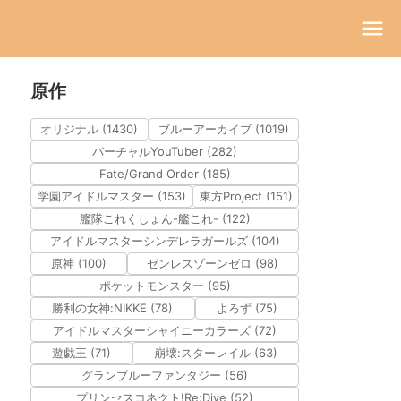
原作
オリジナル (1430)
ブルーアーカイブ (1019)
バーチャルYouTuber (282)
Fate/Grand Order (185)
学園アイドルマスター (153)
東方Project (151)
艦隊これくしょん-艦これ- (122)
アイドルマスターシンデレラガールズ (104)
原神 (100)
ゼンレスゾーンゼロ (98)
ポケットモンスター (95)
勝利の女神:NIKKE (78)
よろず (75)
アイドルマスターシャイニーカラーズ (72)
遊戯王 (71)
崩壊:スターレイル (63)
グランブルーファンタジー (56)
プリンセスコネクト!Re:Dive (52)