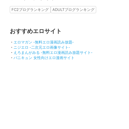
FC2ブログランキング
ADULTブログランキング
おすすめエロサイト
・
エロマガン ‐無料エロ漫画読み放題‐
・
ニジエロ ‐二次元エロ画像サイト‐
・
えろまんがみる ‐無料エロ漫画読み放題サイト‐
・
バニキュン 女性向けエロ漫画サイト