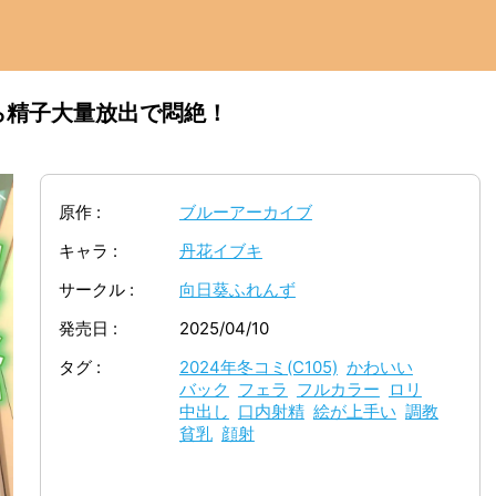
ら精子大量放出で悶絶！
原作
ブルーアーカイブ
キャラ
丹花イブキ
サークル
向日葵ふれんず
発売日
2025/04/10
タグ
2024年冬コミ(C105)
かわいい
バック
フェラ
フルカラー
ロリ
中出し
口内射精
絵が上手い
調教
貧乳
顔射