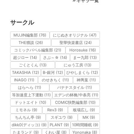
キャラ一覧
サークル
MUJIN編集部 (76)
にじぬきオリジナル (47)
THE猥談 (26)
聖華快楽書店 (24)
コミックバベル編集部 (21)
Horosuke (16)
超ジロー (14)
さぶ～☆ (14)
まー九郎 (13)
ごくとくん (13)
にゅう工房 (13)
TAKASHIA (12)
B-銀河 (12)
ひやしまくら (12)
INAGO (11)
のせきちく (11)
神輿葉 (11)
はらへら (11)
バナナスタイル (11)
等加速度上下運動 (11)
エデンの林檎/中条亮 (11)
ドットエイト (10)
COMIC快艶編集部 (10)
ミモネル (9)
Rev3 (9)
板場広し (9)
ちんちん亭 (9)
スギユウ (9)
MK (9)
dikk0(ディッコ) (9)
PLANT (9)
10時間睡眠 (9)
たまランド (9)
くわい屋 (8)
Yononaka (8)