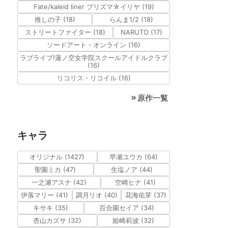
Fate/kaleid liner プリズマ☆イリヤ (19)
推しの子 (18)
らんま1/2 (18)
ストリートファイター (18)
NARUTO (17)
ソードアート・オンライン (16)
ラブライブ!蓮ノ空女学院スクールアイドルクラブ
(16)
リコリス・リコイル (16)
原作一覧
キャラ
オリジナル (1427)
早瀬ユウカ (64)
聖園ミカ (47)
生塩ノア (44)
一之瀬アスナ (42)
空崎ヒナ (41)
伊落マリー (41)
調月リオ (40)
花海佑芽 (37)
キサキ (35)
百合園セイア (34)
杏山カズサ (32)
姫崎莉波 (32)