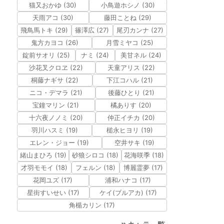
猫又おかゆ (30)
小鳥遊ホシノ (30)
天雨アコ (30)
藤田ことね (29)
飛鳥馬トキ (29)
篠澤広 (27)
尾刃カンナ (27)
鬼方カヨコ (26)
月雪ミヤコ (25)
錠前サオリ (25)
ナミ (24)
美甘ネル (24)
沙花叉クロヱ (22)
天童アリス (22)
桐藤ナギサ (22)
下江コハル (21)
ニコ・デマラ (21)
後藤ひとり (21)
宝鐘マリン (21)
橘ありす (20)
十六夜ノノミ (20)
仲正イチカ (20)
羽川ハスミ (19)
槌永ヒヨリ (19)
エレン・ジョー (19)
空井サキ (19)
緒山まひろ (19)
砂狼シロコ (18)
花海咲季 (18)
才羽モモイ (18)
フェルン (18)
博麗霊夢 (17)
花岡ユズ (17)
浦和ハナコ (17)
星街すいせい (17)
ケイ(ブルアカ) (17)
角楯カリン (17)