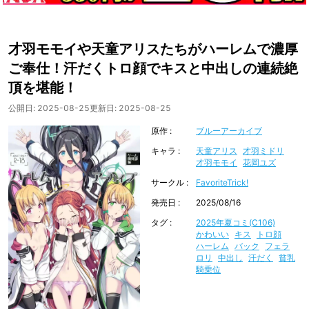
才羽モモイや天童アリスたちがハーレムで濃厚
ご奉仕！汗だくトロ顔でキスと中出しの連続絶
頂を堪能！
公開日:
2025-08-25
更新日:
2025-08-25
原作
ブルーアーカイブ
キャラ
天童アリス
才羽ミドリ
才羽モモイ
花岡ユズ
サークル
FavoriteTrick!
発売日
2025/08/16
タグ
2025年夏コミ(C106)
かわいい
キス
トロ顔
ハーレム
バック
フェラ
ロリ
中出し
汗だく
貧乳
騎乗位