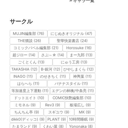
キャラ一覧
サークル
MUJIN編集部 (76)
にじぬきオリジナル (47)
THE猥談 (26)
聖華快楽書店 (24)
コミックバベル編集部 (21)
Horosuke (16)
超ジロー (14)
さぶ～☆ (14)
まー九郎 (13)
ごくとくん (13)
にゅう工房 (13)
TAKASHIA (12)
B-銀河 (12)
ひやしまくら (12)
INAGO (11)
のせきちく (11)
神輿葉 (11)
はらへら (11)
バナナスタイル (11)
等加速度上下運動 (11)
エデンの林檎/中条亮 (11)
ドットエイト (10)
COMIC快艶編集部 (10)
ミモネル (9)
Rev3 (9)
板場広し (9)
ちんちん亭 (9)
スギユウ (9)
MK (9)
dikk0(ディッコ) (9)
PLANT (9)
10時間睡眠 (9)
たまランド (9)
くわい屋 (8)
Yononaka (8)