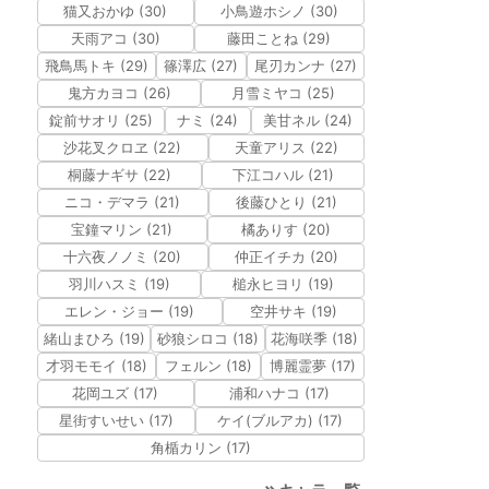
猫又おかゆ (30)
小鳥遊ホシノ (30)
天雨アコ (30)
藤田ことね (29)
飛鳥馬トキ (29)
篠澤広 (27)
尾刃カンナ (27)
鬼方カヨコ (26)
月雪ミヤコ (25)
錠前サオリ (25)
ナミ (24)
美甘ネル (24)
沙花叉クロヱ (22)
天童アリス (22)
桐藤ナギサ (22)
下江コハル (21)
ニコ・デマラ (21)
後藤ひとり (21)
宝鐘マリン (21)
橘ありす (20)
十六夜ノノミ (20)
仲正イチカ (20)
羽川ハスミ (19)
槌永ヒヨリ (19)
エレン・ジョー (19)
空井サキ (19)
緒山まひろ (19)
砂狼シロコ (18)
花海咲季 (18)
才羽モモイ (18)
フェルン (18)
博麗霊夢 (17)
花岡ユズ (17)
浦和ハナコ (17)
星街すいせい (17)
ケイ(ブルアカ) (17)
角楯カリン (17)