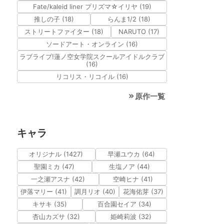
Fate/kaleid liner プリズマ☆イリヤ (19)
推しの子 (18)
らんま1/2 (18)
ストリートファイター (18)
NARUTO (17)
ソードアート・オンライン (16)
ラブライブ!蓮ノ空女学院スクールアイドルクラブ
(16)
リコリス・リコイル (16)
原作一覧
キャラ
オリジナル (1427)
早瀬ユウカ (64)
聖園ミカ (47)
生塩ノア (44)
一之瀬アスナ (42)
空崎ヒナ (41)
伊落マリー (41)
調月リオ (40)
花海佑芽 (37)
キサキ (35)
百合園セイア (34)
杏山カズサ (32)
姫崎莉波 (32)