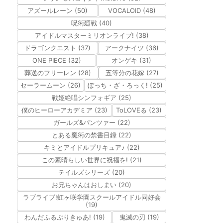
アズールレーン (50)
VOCALOID (48)
呪術廻戦 (40)
アイドルマスターミリオンライブ! (38)
ドラゴンクエスト (37)
アークナイツ (36)
ONE PIECE (32)
オンゲキ (31)
葬送のフリーレン (28)
五等分の花嫁 (27)
セーラームーン (26)
ぼっち・ざ・ろっく! (25)
戦姫絶唱シンフォギア (25)
僕のヒーローアカデミア (23)
ToLOVEる (23)
ガールズ&パンツァー (22)
とある魔術の禁書目録 (22)
キミとアイドルプリキュア♪ (22)
この素晴らしい世界に祝福を! (21)
テイルズシリーズ (20)
お兄ちゃんはおしまい (20)
ラブライブ!虹ヶ咲学園スクールアイドル同好会
(19)
わんだふるぷりきゅあ! (19)
鬼滅の刃 (19)