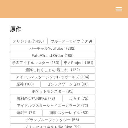
原作
オリジナル (1430)
ブルーアーカイブ (1019)
バーチャルYouTuber (282)
Fate/Grand Order (185)
学園アイドルマスター (153)
東方Project (151)
艦隊これくしょん-艦これ- (122)
アイドルマスターシンデレラガールズ (104)
原神 (100)
ゼンレスゾーンゼロ (98)
ポケットモンスター (95)
勝利の女神:NIKKE (78)
よろず (75)
アイドルマスターシャイニーカラーズ (72)
遊戯王 (71)
崩壊:スターレイル (63)
グランブルーファンタジー (56)
プリンセスコネクト!Re:Dive (52)