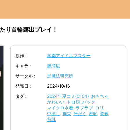
じたり首輪露出プレイ！
原作
学園アイドルマスター
キャラ
篠澤広
サークル
黒魔法研究所
発売日
2024/10/16
タグ
2024年夏コミ(C104)
おもちゃ
かわいい
トロ顔
バック
マイクロ水着
ラブラブ
ロリ
中出し
拘束
汗だく
羞恥
調教
貧乳