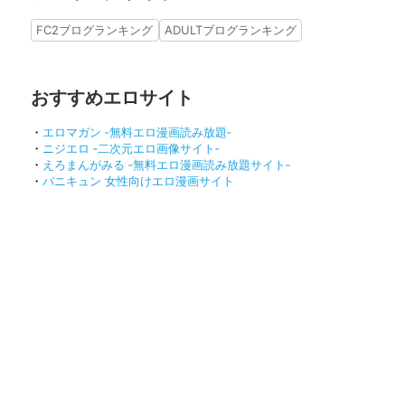
FC2ブログランキング
ADULTブログランキング
おすすめエロサイト
・
エロマガン ‐無料エロ漫画読み放題‐
・
ニジエロ ‐二次元エロ画像サイト‐
・
えろまんがみる ‐無料エロ漫画読み放題サイト‐
・
バニキュン 女性向けエロ漫画サイト