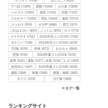
ラブラブ (1516)
おしっこ (1420)
アヘ顔 (1390)
調教 (1344)
エロ多 (1306)
パイズリ (1285)
貧乳 (1143)
顔射 (1101)
フルカラー (1093)
淫乱 (1044)
連続 (1013)
ぶっかけ (974)
オホ声 (886)
尻穴 (871)
これはエロい (841)
ごっくん (815)
ロリ (773)
イラマチオ (752)
2025年冬コミ(C107) (739)
オナニー (736)
2024年冬コミ(C105) (679)
CG集 (676)
拘束 (672)
おもちゃ (664)
堕落 (618)
2024年夏コミ(C104) (613)
凌辱 (592)
羞恥 (537)
水着 (535)
レズ (469)
女性向け (447)
2025年夏コミ(C106) (429)
撮影 (398)
制服 (386)
媚薬・催眠 (380)
タイツ (370)
ボテ腹 (368)
タグ一覧
ランキングサイト