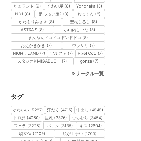
たまランド (9)
くわい屋 (8)
Yononaka (8)
NG1 (8)
酔っ払い鬼? (8)
おにくん (8)
かわもりみさき (8)
聖根じるし (8)
ASTRA'S (8)
小山内しいな (8)
まんねんドコドコドンドドコ (8)
おえかきかき (7)
ウラザサ (7)
HIGH：LAND (7)
ソルファ (7)
Pixel Cot. (7)
スタジオKIMIGABUCHI (7)
gonza (7)
サークル一覧
タグ
かわいい (5287)
汗だく (4715)
中出し (4545)
トロ顔 (4060)
巨乳 (3876)
むちむち (3454)
フェラ (3225)
バック (3135)
キス (2604)
騎乗位 (2109)
絵が上手い (1765)