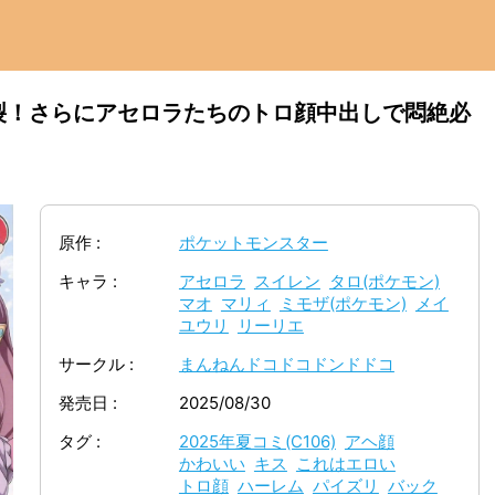
裂！さらにアセロラたちのトロ顔中出しで悶絶必
原作
ポケットモンスター
キャラ
アセロラ
スイレン
タロ(ポケモン)
マオ
マリィ
ミモザ(ポケモン)
メイ
ユウリ
リーリエ
サークル
まんねんドコドコドンドドコ
発売日
2025/08/30
タグ
2025年夏コミ(C106)
アヘ顔
かわいい
キス
これはエロい
トロ顔
ハーレム
パイズリ
バック