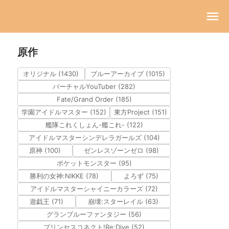
原作
オリジナル (1430)
ブルーアーカイブ (1015)
バーチャルYouTuber (282)
Fate/Grand Order (185)
学園アイドルマスター (152)
東方Project (151)
艦隊これくしょん-艦これ- (122)
アイドルマスターシンデレラガールズ (104)
原神 (100)
ゼンレスゾーンゼロ (98)
ポケットモンスター (95)
勝利の女神:NIKKE (78)
よろず (75)
アイドルマスターシャイニーカラーズ (72)
遊戯王 (71)
崩壊:スターレイル (63)
グランブルーファンタジー (56)
プリンセスコネクト!Re:Dive (52)