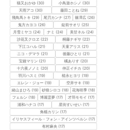
猫又おかゆ (30)
小鳥遊ホシノ (30)
天雨アコ (30)
藤田ことね (29)
飛鳥馬トキ (29)
尾刃カンナ (27)
篠澤広 (26)
鬼方カヨコ (26)
錠前サオリ (25)
月雪ミヤコ (24)
ナミ (24)
美甘ネル (24)
沙花叉クロヱ (22)
桐藤ナギサ (22)
下江コハル (21)
天童アリス (21)
ニコ・デマラ (21)
後藤ひとり (21)
宝鐘マリン (21)
橘ありす (20)
十六夜ノノミ (20)
仲正イチカ (20)
羽川ハスミ (19)
槌永ヒヨリ (19)
エレン・ジョー (19)
空井サキ (19)
緒山まひろ (19)
砂狼シロコ (18)
花海咲季 (18)
フェルン (18)
博麗霊夢 (17)
才羽モモイ (17)
浦和ハナコ (17)
星街すいせい (17)
角楯カリン (17)
イリヤスフィール・フォン・アインツベルン (17)
有村麻央 (17)