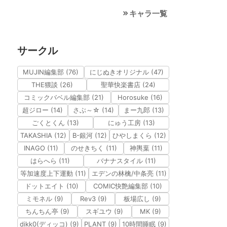
キャラ一覧
サークル
MUJIN編集部 (76)
にじぬきオリジナル (47)
THE猥談 (26)
聖華快楽書店 (24)
コミックバベル編集部 (21)
Horosuke (16)
超ジロー (14)
さぶ～☆ (14)
まー九郎 (13)
ごくとくん (13)
にゅう工房 (13)
TAKASHIA (12)
B-銀河 (12)
ひやしまくら (12)
INAGO (11)
のせきちく (11)
神輿葉 (11)
はらへら (11)
バナナスタイル (11)
等加速度上下運動 (11)
エデンの林檎/中条亮 (11)
ドットエイト (10)
COMIC快艶編集部 (10)
ミモネル (9)
Rev3 (9)
板場広し (9)
ちんちん亭 (9)
スギユウ (9)
MK (9)
dikk0(ディッコ) (9)
PLANT (9)
10時間睡眠 (9)