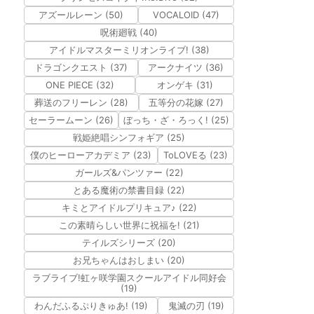
アズールレーン (50)
VOCALOID (47)
呪術廻戦 (40)
アイドルマスターミリオンライブ! (38)
ドラゴンクエスト (37)
アークナイツ (36)
ONE PIECE (32)
オンゲキ (31)
葬送のフリーレン (28)
五等分の花嫁 (27)
セーラームーン (26)
ぼっち・ざ・ろっく! (25)
戦姫絶唱シンフォギア (25)
僕のヒーローアカデミア (23)
ToLOVEる (23)
ガールズ&パンツァー (22)
とある魔術の禁書目録 (22)
キミとアイドルプリキュア♪ (22)
この素晴らしい世界に祝福を! (21)
テイルズシリーズ (20)
お兄ちゃんはおしまい (20)
ラブライブ!虹ヶ咲学園スクールアイドル同好会
(19)
わんだふるぷりきゅあ! (19)
鬼滅の刃 (19)