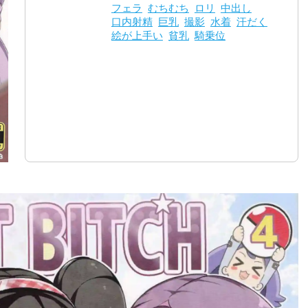
フェラ
むちむち
ロリ
中出し
口内射精
巨乳
撮影
水着
汗だく
絵が上手い
貧乳
騎乗位