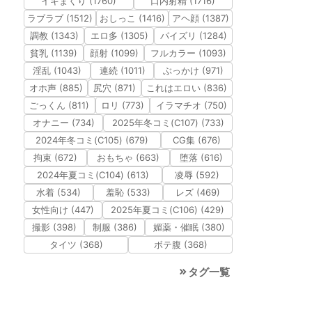
イキまくり (1760)
口内射精 (1716)
ラブラブ (1512)
おしっこ (1416)
アヘ顔 (1387)
調教 (1343)
エロ多 (1305)
パイズリ (1284)
貧乳 (1139)
顔射 (1099)
フルカラー (1093)
淫乱 (1043)
連続 (1011)
ぶっかけ (971)
オホ声 (885)
尻穴 (871)
これはエロい (836)
ごっくん (811)
ロリ (773)
イラマチオ (750)
オナニー (734)
2025年冬コミ(C107) (733)
2024年冬コミ(C105) (679)
CG集 (676)
拘束 (672)
おもちゃ (663)
堕落 (616)
2024年夏コミ(C104) (613)
凌辱 (592)
水着 (534)
羞恥 (533)
レズ (469)
女性向け (447)
2025年夏コミ(C106) (429)
撮影 (398)
制服 (386)
媚薬・催眠 (380)
タイツ (368)
ボテ腹 (368)
タグ一覧