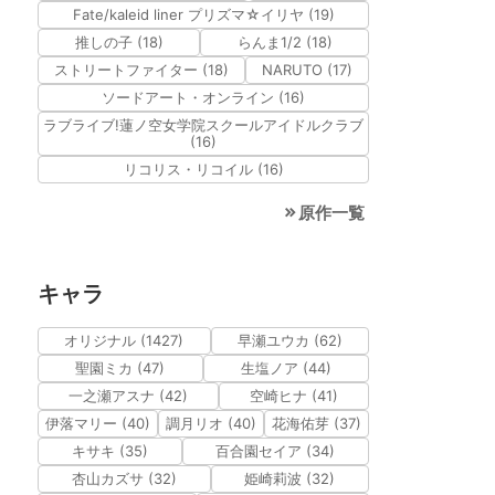
Fate/kaleid liner プリズマ☆イリヤ (19)
推しの子 (18)
らんま1/2 (18)
ストリートファイター (18)
NARUTO (17)
ソードアート・オンライン (16)
ラブライブ!蓮ノ空女学院スクールアイドルクラブ
(16)
リコリス・リコイル (16)
原作一覧
キャラ
オリジナル (1427)
早瀬ユウカ (62)
聖園ミカ (47)
生塩ノア (44)
一之瀬アスナ (42)
空崎ヒナ (41)
伊落マリー (40)
調月リオ (40)
花海佑芽 (37)
キサキ (35)
百合園セイア (34)
杏山カズサ (32)
姫崎莉波 (32)