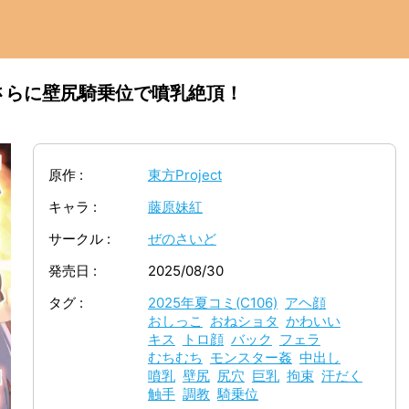
さらに壁尻騎乗位で噴乳絶頂！
原作
東方Project
キャラ
藤原妹紅
サークル
ぜのさいど
発売日
2025/08/30
タグ
2025年夏コミ(C106)
アヘ顔
おしっこ
おねショタ
かわいい
キス
トロ顔
バック
フェラ
むちむち
モンスター姦
中出し
噴乳
壁尻
尻穴
巨乳
拘束
汗だく
触手
調教
騎乗位