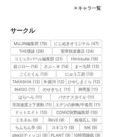
キャラ一覧
サークル
MUJIN編集部 (76)
にじぬきオリジナル (47)
THE猥談 (26)
聖華快楽書店 (24)
コミックバベル編集部 (21)
Horosuke (16)
超ジロー (14)
さぶ～☆ (14)
まー九郎 (13)
ごくとくん (13)
にゅう工房 (13)
TAKASHIA (12)
B-銀河 (12)
ひやしまくら (12)
INAGO (11)
のせきちく (11)
神輿葉 (11)
はらへら (11)
バナナスタイル (11)
等加速度上下運動 (11)
エデンの林檎/中条亮 (11)
ドットエイト (10)
COMIC快艶編集部 (10)
ミモネル (9)
Rev3 (9)
板場広し (9)
ちんちん亭 (9)
スギユウ (9)
MK (9)
dikk0(ディッコ) (9)
PLANT (9)
10時間睡眠 (9)