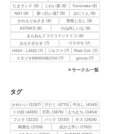
たまランド (9)
くわい屋 (8)
Yononaka (8)
NG1 (8)
酔っ払い鬼? (8)
おにくん (8)
かわもりみさき (8)
聖根じるし (8)
ASTRA'S (8)
小山内しいな (8)
まんねんドコドコドンドドコ (8)
おえかきかき (7)
ウラザサ (7)
HIGH：LAND (7)
ソルファ (7)
Pixel Cot. (7)
スタジオKIMIGABUCHI (7)
gonza (7)
サークル一覧
タグ
かわいい (5287)
汗だく (4715)
中出し (4545)
トロ顔 (4060)
巨乳 (3876)
むちむち (3454)
フェラ (3225)
バック (3135)
キス (2604)
騎乗位 (2109)
絵が上手い (1765)