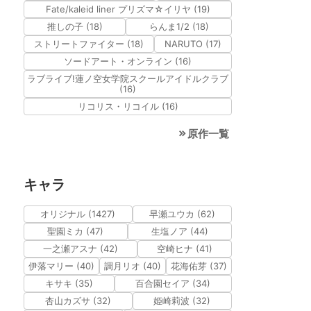
Fate/kaleid liner プリズマ☆イリヤ (19)
推しの子 (18)
らんま1/2 (18)
ストリートファイター (18)
NARUTO (17)
ソードアート・オンライン (16)
ラブライブ!蓮ノ空女学院スクールアイドルクラブ
(16)
リコリス・リコイル (16)
原作一覧
キャラ
オリジナル (1427)
早瀬ユウカ (62)
聖園ミカ (47)
生塩ノア (44)
一之瀬アスナ (42)
空崎ヒナ (41)
伊落マリー (40)
調月リオ (40)
花海佑芽 (37)
キサキ (35)
百合園セイア (34)
杏山カズサ (32)
姫崎莉波 (32)