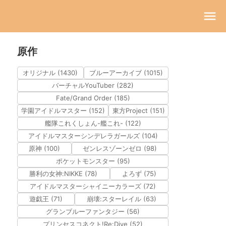
原作
オリジナル (1430)
ブルーアーカイブ (1015)
バーチャルYouTuber (282)
Fate/Grand Order (185)
学園アイドルマスター (152)
東方Project (151)
艦隊これくしょん-艦これ- (122)
アイドルマスターシンデレラガールズ (104)
原神 (100)
ゼンレスゾーンゼロ (98)
ポケットモンスター (95)
勝利の女神:NIKKE (78)
よろず (75)
アイドルマスターシャイニーカラーズ (72)
遊戯王 (71)
崩壊:スターレイル (63)
グランブルーファンタジー (56)
プリンセスコネクト!Re:Dive (52)