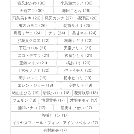
猫又おかゆ (30)
小鳥遊ホシノ (30)
天雨アコ (30)
藤田ことね (29)
飛鳥馬トキ (29)
尾刃カンナ (27)
篠澤広 (26)
鬼方カヨコ (26)
錠前サオリ (25)
月雪ミヤコ (24)
ナミ (24)
美甘ネル (24)
沙花叉クロヱ (22)
桐藤ナギサ (22)
下江コハル (21)
天童アリス (21)
ニコ・デマラ (21)
後藤ひとり (21)
宝鐘マリン (21)
橘ありす (20)
十六夜ノノミ (20)
仲正イチカ (20)
羽川ハスミ (19)
槌永ヒヨリ (19)
エレン・ジョー (19)
空井サキ (19)
緒山まひろ (19)
砂狼シロコ (18)
花海咲季 (18)
フェルン (18)
博麗霊夢 (17)
才羽モモイ (17)
浦和ハナコ (17)
星街すいせい (17)
角楯カリン (17)
イリヤスフィール・フォン・アインツベルン (17)
有村麻央 (17)