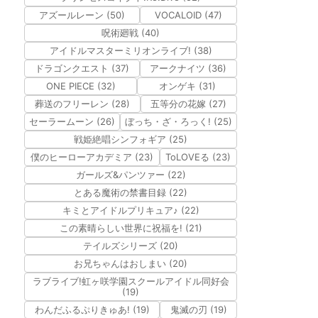
アズールレーン (50)
VOCALOID (47)
呪術廻戦 (40)
アイドルマスターミリオンライブ! (38)
ドラゴンクエスト (37)
アークナイツ (36)
ONE PIECE (32)
オンゲキ (31)
葬送のフリーレン (28)
五等分の花嫁 (27)
セーラームーン (26)
ぼっち・ざ・ろっく! (25)
戦姫絶唱シンフォギア (25)
僕のヒーローアカデミア (23)
ToLOVEる (23)
ガールズ&パンツァー (22)
とある魔術の禁書目録 (22)
キミとアイドルプリキュア♪ (22)
この素晴らしい世界に祝福を! (21)
テイルズシリーズ (20)
お兄ちゃんはおしまい (20)
ラブライブ!虹ヶ咲学園スクールアイドル同好会
(19)
わんだふるぷりきゅあ! (19)
鬼滅の刃 (19)