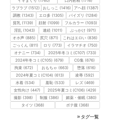
イキまくり (1760)
口内射精 (1716)
ラブラブ (1512)
おしっこ (1416)
アヘ顔 (1387)
調教 (1343)
エロ多 (1305)
パイズリ (1284)
貧乳 (1139)
顔射 (1099)
フルカラー (1093)
淫乱 (1043)
連続 (1011)
ぶっかけ (971)
オホ声 (885)
尻穴 (871)
これはエロい (836)
ごっくん (811)
ロリ (773)
イラマチオ (750)
オナニー (734)
2025年冬コミ(C107) (733)
2024年冬コミ(C105) (679)
CG集 (676)
拘束 (672)
おもちゃ (663)
堕落 (616)
2024年夏コミ(C104) (613)
凌辱 (592)
水着 (534)
羞恥 (533)
レズ (469)
女性向け (447)
2025年夏コミ(C106) (429)
撮影 (398)
制服 (386)
媚薬・催眠 (380)
タイツ (368)
ボテ腹 (368)
タグ一覧