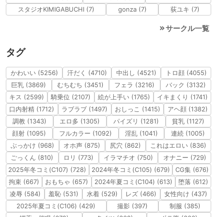
スタジオKIMIGABUCHI (7)
gonza (7)
荻ユキ (7)
サークル一覧
タグ
かわいい (5256)
汗だく (4710)
中出し (4521)
トロ顔 (4055)
巨乳 (3869)
むちむち (3451)
フェラ (3216)
バック (3132)
キス (2599)
騎乗位 (2107)
絵が上手い (1765)
イキまくり (1741)
口内射精 (1712)
ラブラブ (1497)
おしっこ (1415)
アヘ顔 (1382)
調教 (1343)
エロ多 (1305)
パイズリ (1281)
貧乳 (1127)
顔射 (1095)
フルカラー (1092)
淫乱 (1041)
連続 (1005)
ぶっかけ (968)
オホ声 (875)
尻穴 (862)
これはエロい (836)
ごっくん (810)
ロリ (773)
イラマチオ (750)
オナニー (729)
2025年冬コミ(C107) (728)
2024年冬コミ(C105) (679)
CG集 (676)
拘束 (667)
おもちゃ (657)
2024年夏コミ(C104) (613)
堕落 (612)
凌辱 (584)
羞恥 (531)
水着 (529)
レズ (466)
女性向け (437)
2025年夏コミ(C106) (429)
撮影 (397)
制服 (385)