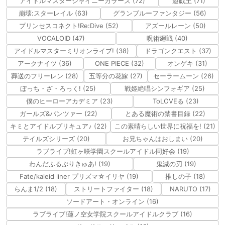
アイドルマスターシャイニーカラーズ (72)
遊戯王 (71)
崩壊:スターレイル (63)
グランブルーファンタジー (56)
プリンセスコネクト!Re:Dive (52)
アズールレーン (50)
VOCALOID (47)
呪術廻戦 (40)
アイドルマスターミリオンライブ! (38)
ドラゴンクエスト (37)
アークナイツ (36)
ONE PIECE (32)
オンゲキ (31)
葬送のフリーレン (28)
五等分の花嫁 (27)
セーラームーン (26)
ぼっち・ざ・ろっく! (25)
戦姫絶唱シンフォギア (25)
僕のヒーローアカデミア (23)
ToLOVEる (23)
ガールズ&パンツァー (22)
とある魔術の禁書目録 (22)
キミとアイドルプリキュア♪ (22)
この素晴らしい世界に祝福を! (21)
テイルズシリーズ (20)
お兄ちゃんはおしまい (20)
ラブライブ!虹ヶ咲学園スクールアイドル同好会 (19)
わんだふるぷりきゅあ! (19)
鬼滅の刃 (19)
Fate/kaleid liner プリズマ☆イリヤ (19)
推しの子 (18)
らんま1/2 (18)
ストリートファイター (18)
NARUTO (17)
ソードアート・オンライン (16)
ラブライブ!蓮ノ空女学院スクールアイドルクラブ (16)