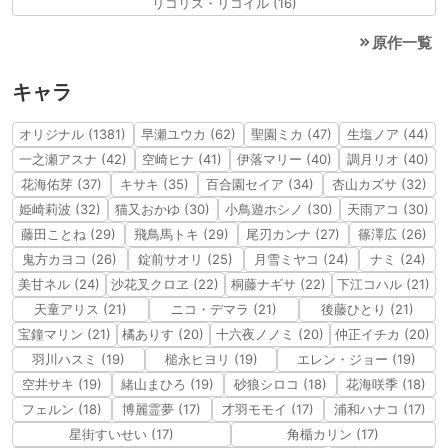
リコリス・リコイル (16)
原作一覧
キャラ
オリジナル (1381)
早瀬ユウカ (62)
聖園ミカ (47)
生塩ノア (44)
一之瀬アスナ (42)
空崎ヒナ (41)
伊落マリー (40)
調月リオ (40)
花海佑芽 (37)
キサキ (35)
百合園セイア (34)
杏山カズサ (32)
姫崎莉波 (32)
猫又おかゆ (30)
小鳥遊ホシノ (30)
天雨アコ (30)
藤田ことね (29)
飛鳥馬トキ (29)
尾刃カンナ (27)
篠澤広 (26)
鬼方カヨコ (26)
錠前サオリ (25)
月雪ミヤコ (24)
ナミ (24)
美甘ネル (24)
沙花叉クロヱ (22)
桐藤ナギサ (22)
下江コハル (21)
天童アリス (21)
ニコ・デマラ (21)
後藤ひとり (21)
宝鐘マリン (21)
橘ありす (20)
十六夜ノノミ (20)
仲正イチカ (20)
羽川ハスミ (19)
槌永ヒヨリ (19)
エレン・ジョー (19)
空井サキ (19)
緒山まひろ (19)
砂狼シロコ (18)
花海咲季 (18)
フェルン (18)
博麗霊夢 (17)
才羽モモイ (17)
浦和ハナコ (17)
星街すいせい (17)
角楯カリン (17)