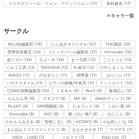
イリヤスフィール・フォン・アインツベルン (17)
有村麻央 (17)
キャラ一覧
サークル
MUJIN編集部 (76)
にじぬきオリジナル (47)
THE猥談 (26)
聖華快楽書店 (24)
コミックバベル編集部 (21)
Horosuke (16)
超ジロー (14)
さぶ～☆ (14)
まー九郎 (13)
ごくとくん (13)
にゅう工房 (13)
TAKASHIA (12)
B-銀河 (12)
ひやしまくら (12)
INAGO (11)
のせきちく (11)
神輿葉 (11)
はらへら (11)
バナナスタイル (11)
エデンの林檎/中条亮 (11)
ドットエイト (10)
COMIC快艶編集部 (10)
ミモネル (9)
Rev3 (9)
板場広し (9)
ちんちん亭 (9)
スギユウ (9)
MK (9)
dikk0(ディッコ) (9)
PLANT (9)
10時間睡眠 (9)
たまランド (9)
くわい屋 (8)
Yononaka (8)
NG1 (8)
酔っ払い鬼? (8)
おにくん (8)
かわもりみさき (8)
聖根じるし (8)
ASTRA'S (8)
小山内しいな (8)
まんねんドコドコドンドドコ (8)
おえかきかき (7)
ウラザサ (7)
HIGH：LAND (7)
ソルファ (7)
Pixel Cot. (7)