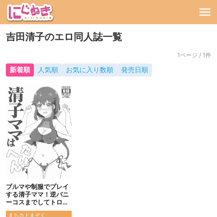
吉田清子のエロ同人誌一覧
1ページ / 1件
新着順
人気順
お気に入り数順
発売日順
ブルマや制服でプレイ
する清子ママ！逆バニ
ーコスまでしてトロ顔
を見せちゃう！
まちカドまぞく