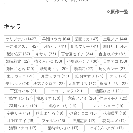
リコリス・リコイル (16)
原作一覧
キャラ
オリジナル (1427)
早瀬ユウカ (64)
聖園ミカ (47)
生塩ノア (44)
一之瀬アスナ (42)
空崎ヒナ (41)
伊落マリー (41)
調月リオ (40)
花海佑芽 (37)
キサキ (35)
百合園セイア (34)
杏山カズサ (32)
姫崎莉波 (32)
猫又おかゆ (30)
小鳥遊ホシノ (30)
天雨アコ (30)
藤田ことね (29)
飛鳥馬トキ (29)
篠澤広 (27)
尾刃カンナ (27)
鬼方カヨコ (26)
月雪ミヤコ (25)
錠前サオリ (25)
ナミ (24)
美甘ネル (24)
沙花叉クロヱ (22)
天童アリス (22)
桐藤ナギサ (22)
下江コハル (21)
ニコ・デマラ (21)
後藤ひとり (21)
宝鐘マリン (21)
橘ありす (20)
十六夜ノノミ (20)
仲正イチカ (20)
羽川ハスミ (19)
槌永ヒヨリ (19)
エレン・ジョー (19)
空井サキ (19)
緒山まひろ (19)
砂狼シロコ (18)
花海咲季 (18)
才羽モモイ (18)
フェルン (18)
博麗霊夢 (17)
花岡ユズ (17)
浦和ハナコ (17)
星街すいせい (17)
ケイ(ブルアカ) (17)