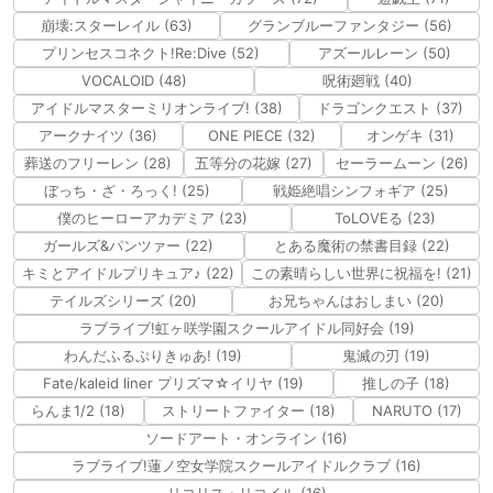
崩壊:スターレイル (63)
グランブルーファンタジー (56)
プリンセスコネクト!Re:Dive (52)
アズールレーン (50)
VOCALOID (48)
呪術廻戦 (40)
アイドルマスターミリオンライブ! (38)
ドラゴンクエスト (37)
アークナイツ (36)
ONE PIECE (32)
オンゲキ (31)
葬送のフリーレン (28)
五等分の花嫁 (27)
セーラームーン (26)
ぼっち・ざ・ろっく! (25)
戦姫絶唱シンフォギア (25)
僕のヒーローアカデミア (23)
ToLOVEる (23)
ガールズ&パンツァー (22)
とある魔術の禁書目録 (22)
キミとアイドルプリキュア♪ (22)
この素晴らしい世界に祝福を! (21)
テイルズシリーズ (20)
お兄ちゃんはおしまい (20)
ラブライブ!虹ヶ咲学園スクールアイドル同好会 (19)
わんだふるぷりきゅあ! (19)
鬼滅の刃 (19)
Fate/kaleid liner プリズマ☆イリヤ (19)
推しの子 (18)
らんま1/2 (18)
ストリートファイター (18)
NARUTO (17)
ソードアート・オンライン (16)
ラブライブ!蓮ノ空女学院スクールアイドルクラブ (16)