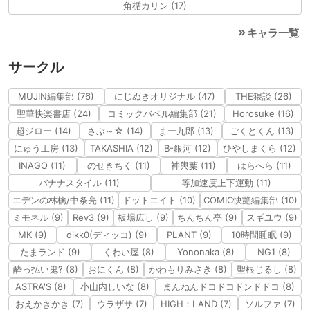
角楯カリン (17)
キャラ一覧
サークル
MUJIN編集部 (76)
にじぬきオリジナル (47)
THE猥談 (26)
聖華快楽書店 (24)
コミックバベル編集部 (21)
Horosuke (16)
超ジロー (14)
さぶ～☆ (14)
まー九郎 (13)
ごくとくん (13)
にゅう工房 (13)
TAKASHIA (12)
B-銀河 (12)
ひやしまくら (12)
INAGO (11)
のせきちく (11)
神輿葉 (11)
はらへら (11)
バナナスタイル (11)
等加速度上下運動 (11)
エデンの林檎/中条亮 (11)
ドットエイト (10)
COMIC快艶編集部 (10)
ミモネル (9)
Rev3 (9)
板場広し (9)
ちんちん亭 (9)
スギユウ (9)
MK (9)
dikk0(ディッコ) (9)
PLANT (9)
10時間睡眠 (9)
たまランド (9)
くわい屋 (8)
Yononaka (8)
NG1 (8)
酔っ払い鬼? (8)
おにくん (8)
かわもりみさき (8)
聖根じるし (8)
ASTRA'S (8)
小山内しいな (8)
まんねんドコドコドンドドコ (8)
おえかきかき (7)
ウラザサ (7)
HIGH：LAND (7)
ソルファ (7)