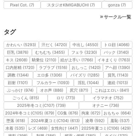
Pixel Cot. (7)
スタジオKIMIGABUCHI (7)
gonza (7)
サークル一覧
タグ
かわいい (5293)
汗だく (4720)
中出し (4550)
トロ顔 (4066)
巨乳 (3876)
むちむち (3455)
フェラ (3230)
バック (3140)
キス (2608)
騎乗位 (2110)
絵が上手い (1766)
イキまくり (1763)
口内射精 (1720)
ラブラブ (1516)
おしっこ (1420)
アヘ顔 (1390)
調教 (1344)
エロ多 (1306)
パイズリ (1285)
貧乳 (1143)
顔射 (1101)
フルカラー (1093)
淫乱 (1044)
連続 (1013)
ぶっかけ (974)
オホ声 (886)
尻穴 (871)
これはエロい (841)
ごっくん (815)
ロリ (773)
イラマチオ (752)
2025年冬コミ(C107) (739)
オナニー (736)
2024年冬コミ(C105) (679)
CG集 (676)
拘束 (672)
おもちゃ (664)
堕落 (618)
2024年夏コミ(C104) (613)
凌辱 (592)
羞恥 (537)
水着 (535)
レズ (469)
女性向け (447)
2025年夏コミ(C106) (429)
撮影 (398)
制服 (386)
媚薬・催眠 (380)
タイツ (370)