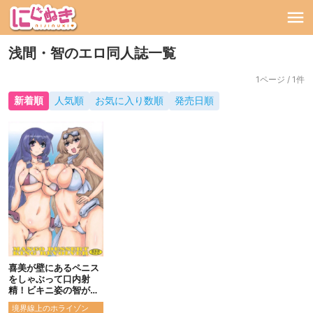
浅間・智のエロ同人誌一覧
1ページ / 1件
新着順
人気順
お気に入り数順
発売日順
喜美が壁にあるペニス
をしゃぶって口内射
精！ビキニ姿の智がセ
ックスしまくりのザー
境界線上のホライゾン
メンまみれ！