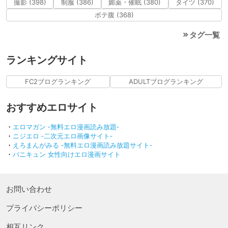
撮影 (398)
制服 (386)
媚薬・催眠 (380)
タイツ (370)
ボテ腹 (368)
タグ一覧
ランキングサイト
FC2ブログランキング
ADULTブログランキング
おすすめエロサイト
・
エロマガン ‐無料エロ漫画読み放題‐
・
ニジエロ ‐二次元エロ画像サイト‐
・
えろまんがみる ‐無料エロ漫画読み放題サイト‐
・
バニキュン 女性向けエロ漫画サイト
お問い合わせ
プライバシーポリシー
相互リンク