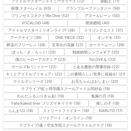
アイドルマスターシャイニーカラーズ (72)
遊戯王 (71)
崩壊:スターレイル (63)
グランブルーファンタジー (56)
プリンセスコネクト!Re:Dive (52)
アズールレーン (50)
VOCALOID (48)
呪術廻戦 (40)
アイドルマスターミリオンライブ! (38)
ドラゴンクエスト (37)
アークナイツ (36)
ONE PIECE (32)
オンゲキ (31)
葬送のフリーレン (28)
五等分の花嫁 (27)
セーラームーン (26)
ぼっち・ざ・ろっく! (25)
戦姫絶唱シンフォギア (25)
僕のヒーローアカデミア (23)
ToLOVEる (23)
ガールズ&パンツァー (22)
とある魔術の禁書目録 (22)
キミとアイドルプリキュア♪ (22)
この素晴らしい世界に祝福を! (21)
テイルズシリーズ (20)
お兄ちゃんはおしまい (20)
ラブライブ!虹ヶ咲学園スクールアイドル同好会 (19)
わんだふるぷりきゅあ! (19)
鬼滅の刃 (19)
Fate/kaleid liner プリズマ☆イリヤ (19)
推しの子 (18)
らんま1/2 (18)
ストリートファイター (18)
NARUTO (17)
ソードアート・オンライン (16)
ラブライブ!蓮ノ空女学院スクールアイドルクラブ (16)