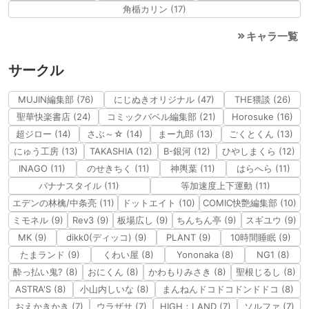
角楯カリン (17)
キャラ一覧
サークル
MUJIN編集部 (76)
にじぬきオリジナル (47)
THE猥談 (26)
聖華快楽書店 (24)
コミックバベル編集部 (21)
Horosuke (16)
超ジロー (14)
さぶ～☆ (14)
まー九郎 (13)
ごくとくん (13)
にゅう工房 (13)
TAKASHIA (12)
B-銀河 (12)
ひやしまくら (12)
INAGO (11)
のせきちく (11)
神輿葉 (11)
はらへら (11)
バナナスタイル (11)
等加速度上下運動 (11)
エデンの林檎/中条亮 (11)
ドットエイト (10)
COMIC快艶編集部 (10)
ミモネル (9)
Rev3 (9)
板場広し (9)
ちんちん亭 (9)
スギユウ (9)
MK (9)
dikk0(ディッコ) (9)
PLANT (9)
10時間睡眠 (9)
たまランド (9)
くわい屋 (8)
Yononaka (8)
NG1 (8)
酔っ払い鬼? (8)
おにくん (8)
かわもりみさき (8)
聖根じるし (8)
ASTRA'S (8)
小山内しいな (8)
まんねんドコドコドンドドコ (8)
おえかきかき (7)
ウラザサ (7)
HIGH：LAND (7)
ソルファ (7)