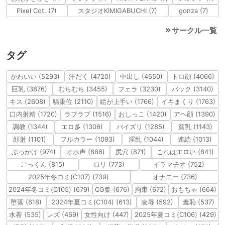
Pixel Cot. (7)
スタジオKIMIGABUCHI (7)
gonza (7)
サークル一覧
タグ
かわいい (5293)
汗だく (4720)
中出し (4550)
トロ顔 (4066)
巨乳 (3876)
むちむち (3455)
フェラ (3230)
バック (3140)
キス (2608)
騎乗位 (2110)
絵が上手い (1766)
イキまくり (1763)
口内射精 (1720)
ラブラブ (1516)
おしっこ (1420)
アヘ顔 (1390)
調教 (1344)
エロ多 (1306)
パイズリ (1285)
貧乳 (1143)
顔射 (1101)
フルカラー (1093)
淫乱 (1044)
連続 (1013)
ぶっかけ (974)
オホ声 (886)
尻穴 (871)
これはエロい (841)
ごっくん (815)
ロリ (773)
イラマチオ (752)
2025年冬コミ(C107) (739)
オナニー (736)
2024年冬コミ(C105) (679)
CG集 (676)
拘束 (672)
おもちゃ (664)
堕落 (618)
2024年夏コミ(C104) (613)
凌辱 (592)
羞恥 (537)
水着 (535)
レズ (469)
女性向け (447)
2025年夏コミ(C106) (429)