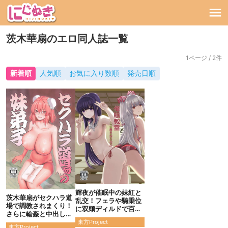
茨木華扇のエロ同人誌一覧
1ページ / 2件
新着順
人気順
お気に入り数順
発売日順
輝夜が催眠中の妹紅と
茨木華扇がセクハラ道
乱交！フェラや騎乗位
場で調教されまくり！
に双頭ディルドで百合
さらに輪姦と中出しで
セックス！
イキまくり連続絶頂！
東方Project
東方Project