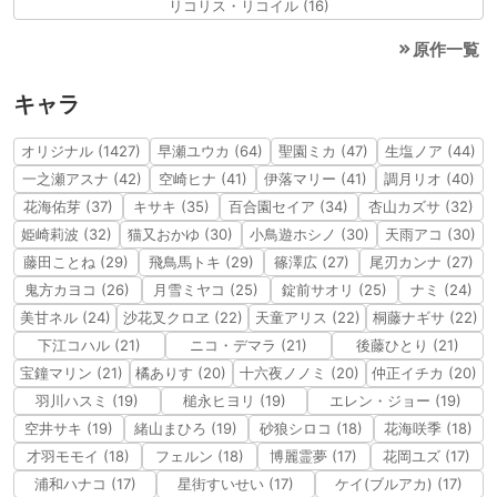
リコリス・リコイル (16)
原作一覧
キャラ
オリジナル (1427)
早瀬ユウカ (64)
聖園ミカ (47)
生塩ノア (44)
一之瀬アスナ (42)
空崎ヒナ (41)
伊落マリー (41)
調月リオ (40)
花海佑芽 (37)
キサキ (35)
百合園セイア (34)
杏山カズサ (32)
姫崎莉波 (32)
猫又おかゆ (30)
小鳥遊ホシノ (30)
天雨アコ (30)
藤田ことね (29)
飛鳥馬トキ (29)
篠澤広 (27)
尾刃カンナ (27)
鬼方カヨコ (26)
月雪ミヤコ (25)
錠前サオリ (25)
ナミ (24)
美甘ネル (24)
沙花叉クロヱ (22)
天童アリス (22)
桐藤ナギサ (22)
下江コハル (21)
ニコ・デマラ (21)
後藤ひとり (21)
宝鐘マリン (21)
橘ありす (20)
十六夜ノノミ (20)
仲正イチカ (20)
羽川ハスミ (19)
槌永ヒヨリ (19)
エレン・ジョー (19)
空井サキ (19)
緒山まひろ (19)
砂狼シロコ (18)
花海咲季 (18)
才羽モモイ (18)
フェルン (18)
博麗霊夢 (17)
花岡ユズ (17)
浦和ハナコ (17)
星街すいせい (17)
ケイ(ブルアカ) (17)