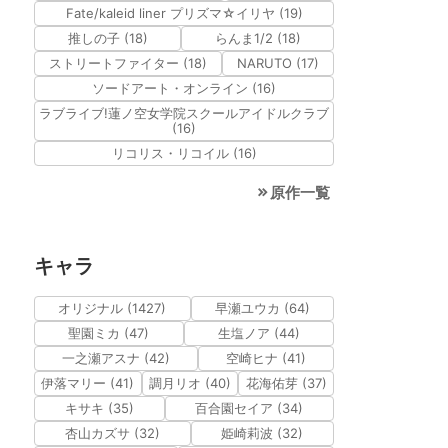
Fate/kaleid liner プリズマ☆イリヤ (19)
推しの子 (18)
らんま1/2 (18)
ストリートファイター (18)
NARUTO (17)
ソードアート・オンライン (16)
ラブライブ!蓮ノ空女学院スクールアイドルクラブ
(16)
リコリス・リコイル (16)
原作一覧
キャラ
オリジナル (1427)
早瀬ユウカ (64)
聖園ミカ (47)
生塩ノア (44)
一之瀬アスナ (42)
空崎ヒナ (41)
伊落マリー (41)
調月リオ (40)
花海佑芽 (37)
キサキ (35)
百合園セイア (34)
杏山カズサ (32)
姫崎莉波 (32)