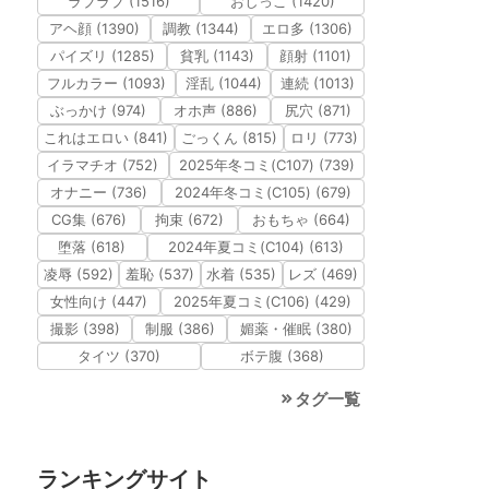
ラブラブ (1516)
おしっこ (1420)
アヘ顔 (1390)
調教 (1344)
エロ多 (1306)
パイズリ (1285)
貧乳 (1143)
顔射 (1101)
フルカラー (1093)
淫乱 (1044)
連続 (1013)
ぶっかけ (974)
オホ声 (886)
尻穴 (871)
これはエロい (841)
ごっくん (815)
ロリ (773)
イラマチオ (752)
2025年冬コミ(C107) (739)
オナニー (736)
2024年冬コミ(C105) (679)
CG集 (676)
拘束 (672)
おもちゃ (664)
堕落 (618)
2024年夏コミ(C104) (613)
凌辱 (592)
羞恥 (537)
水着 (535)
レズ (469)
女性向け (447)
2025年夏コミ(C106) (429)
撮影 (398)
制服 (386)
媚薬・催眠 (380)
タイツ (370)
ボテ腹 (368)
タグ一覧
ランキングサイト