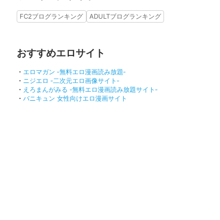
FC2ブログランキング
ADULTブログランキング
おすすめエロサイト
・
エロマガン ‐無料エロ漫画読み放題‐
・
ニジエロ ‐二次元エロ画像サイト‐
・
えろまんがみる ‐無料エロ漫画読み放題サイト‐
・
バニキュン 女性向けエロ漫画サイト