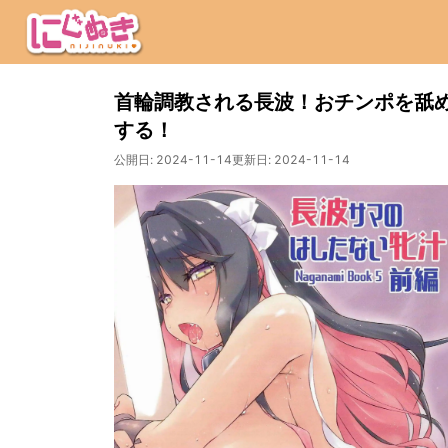
首輪調教される長波！おチンポを舐
する！
公開日:
2024-11-14
更新日:
2024-11-14