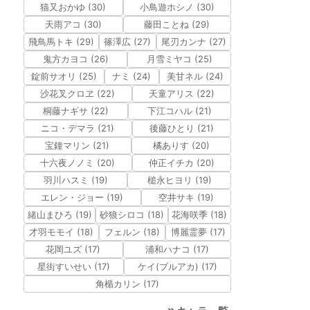
猫又おかゆ (30)
小鳥遊ホシノ (30)
天雨アコ (30)
藤田ことね (29)
飛鳥馬トキ (29)
篠澤広 (27)
尾刃カンナ (27)
鬼方カヨコ (26)
月雪ミヤコ (25)
錠前サオリ (25)
ナミ (24)
美甘ネル (24)
沙花叉クロヱ (22)
天童アリス (22)
桐藤ナギサ (22)
下江コハル (21)
ニコ・デマラ (21)
後藤ひとり (21)
宝鐘マリン (21)
橘ありす (20)
十六夜ノノミ (20)
仲正イチカ (20)
羽川ハスミ (19)
槌永ヒヨリ (19)
エレン・ジョー (19)
空井サキ (19)
緒山まひろ (19)
砂狼シロコ (18)
花海咲季 (18)
才羽モモイ (18)
フェルン (18)
博麗霊夢 (17)
花岡ユズ (17)
浦和ハナコ (17)
星街すいせい (17)
ケイ(ブルアカ) (17)
角楯カリン (17)