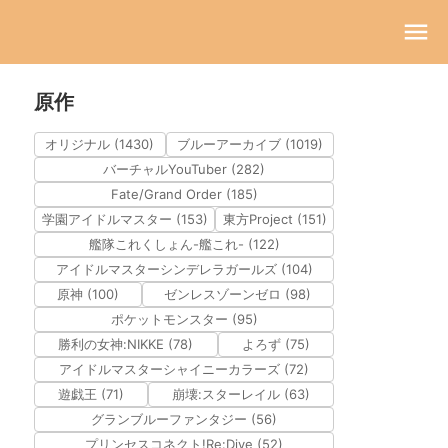
原作
オリジナル (1430)
ブルーアーカイブ (1019)
バーチャルYouTuber (282)
Fate/Grand Order (185)
学園アイドルマスター (153)
東方Project (151)
艦隊これくしょん-艦これ- (122)
アイドルマスターシンデレラガールズ (104)
原神 (100)
ゼンレスゾーンゼロ (98)
ポケットモンスター (95)
勝利の女神:NIKKE (78)
よろず (75)
アイドルマスターシャイニーカラーズ (72)
遊戯王 (71)
崩壊:スターレイル (63)
グランブルーファンタジー (56)
プリンセスコネクト!Re:Dive (52)