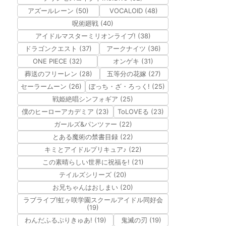
アズールレーン (50)
VOCALOID (48)
呪術廻戦 (40)
アイドルマスターミリオンライブ! (38)
ドラゴンクエスト (37)
アークナイツ (36)
ONE PIECE (32)
オンゲキ (31)
葬送のフリーレン (28)
五等分の花嫁 (27)
セーラームーン (26)
ぼっち・ざ・ろっく! (25)
戦姫絶唱シンフォギア (25)
僕のヒーローアカデミア (23)
ToLOVEる (23)
ガールズ&パンツァー (22)
とある魔術の禁書目録 (22)
キミとアイドルプリキュア♪ (22)
この素晴らしい世界に祝福を! (21)
テイルズシリーズ (20)
お兄ちゃんはおしまい (20)
ラブライブ!虹ヶ咲学園スクールアイドル同好会
(19)
わんだふるぷりきゅあ! (19)
鬼滅の刃 (19)