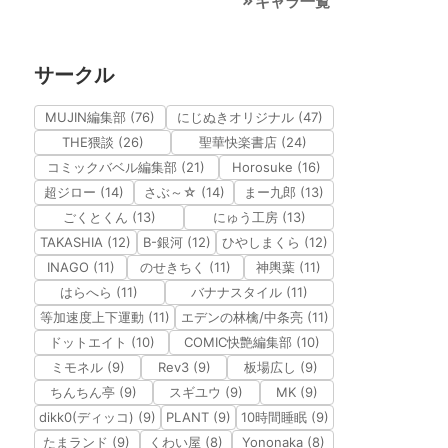
キャラ一覧
サークル
MUJIN編集部 (76)
にじぬきオリジナル (47)
THE猥談 (26)
聖華快楽書店 (24)
コミックバベル編集部 (21)
Horosuke (16)
超ジロー (14)
さぶ～☆ (14)
まー九郎 (13)
ごくとくん (13)
にゅう工房 (13)
TAKASHIA (12)
B-銀河 (12)
ひやしまくら (12)
INAGO (11)
のせきちく (11)
神輿葉 (11)
はらへら (11)
バナナスタイル (11)
等加速度上下運動 (11)
エデンの林檎/中条亮 (11)
ドットエイト (10)
COMIC快艶編集部 (10)
ミモネル (9)
Rev3 (9)
板場広し (9)
ちんちん亭 (9)
スギユウ (9)
MK (9)
dikk0(ディッコ) (9)
PLANT (9)
10時間睡眠 (9)
たまランド (9)
くわい屋 (8)
Yononaka (8)