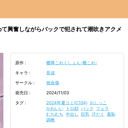
めて興奮しながらバックで犯されて潮吹きアクメ
原作
艦隊これくしょん-艦これ-
キャラ
長波
サークル
致命傷
発売日
2024/11/03
タグ
2024年夏コミ(C104)
おしっこ
かわいい
トロ顔
バック
フェラ
むちむち
中出し
巨乳
汗だく
羞恥
調教