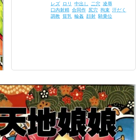
レズ
ロリ
中出し
二穴
凌辱
口内射精
合同作
尻穴
拘束
汗だく
調教
貧乳
輪姦
顔射
騎乗位