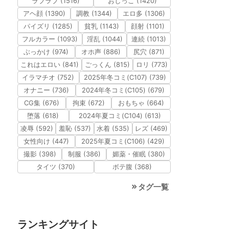
ラブラブ (1516)
おしっこ (1420)
アヘ顔 (1390)
調教 (1344)
エロ多 (1306)
パイズリ (1285)
貧乳 (1143)
顔射 (1101)
フルカラー (1093)
淫乱 (1044)
連続 (1013)
ぶっかけ (974)
オホ声 (886)
尻穴 (871)
これはエロい (841)
ごっくん (815)
ロリ (773)
イラマチオ (752)
2025年冬コミ(C107) (739)
オナニー (736)
2024年冬コミ(C105) (679)
CG集 (676)
拘束 (672)
おもちゃ (664)
堕落 (618)
2024年夏コミ(C104) (613)
凌辱 (592)
羞恥 (537)
水着 (535)
レズ (469)
女性向け (447)
2025年夏コミ(C106) (429)
撮影 (398)
制服 (386)
媚薬・催眠 (380)
タイツ (370)
ボテ腹 (368)
タグ一覧
ランキングサイト