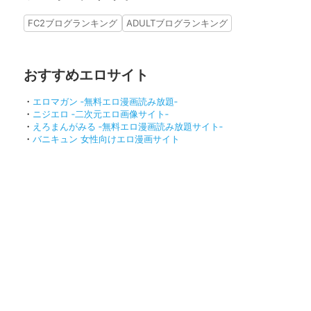
FC2ブログランキング
ADULTブログランキング
おすすめエロサイト
・
エロマガン ‐無料エロ漫画読み放題‐
・
ニジエロ ‐二次元エロ画像サイト‐
・
えろまんがみる ‐無料エロ漫画読み放題サイト‐
・
バニキュン 女性向けエロ漫画サイト