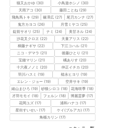
猫又おかゆ (30)
小鳥遊ホシノ (30)
天雨アコ (30)
藤田ことね (29)
飛鳥馬トキ (29)
篠澤広 (27)
尾刃カンナ (27)
鬼方カヨコ (26)
月雪ミヤコ (25)
錠前サオリ (25)
ナミ (24)
美甘ネル (24)
沙花叉クロヱ (22)
天童アリス (22)
桐藤ナギサ (22)
下江コハル (21)
ニコ・デマラ (21)
後藤ひとり (21)
宝鐘マリン (21)
橘ありす (20)
十六夜ノノミ (20)
仲正イチカ (20)
羽川ハスミ (19)
槌永ヒヨリ (19)
エレン・ジョー (19)
空井サキ (19)
緒山まひろ (19)
砂狼シロコ (18)
花海咲季 (18)
才羽モモイ (18)
フェルン (18)
博麗霊夢 (17)
花岡ユズ (17)
浦和ハナコ (17)
星街すいせい (17)
ケイ(ブルアカ) (17)
角楯カリン (17)