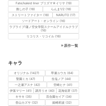
Fate/kaleid liner プリズマ☆イリヤ (19)
推しの子 (18)
らんま1/2 (18)
ストリートファイター (18)
NARUTO (17)
ソードアート・オンライン (16)
ラブライブ!蓮ノ空女学院スクールアイドルクラブ
(16)
リコリス・リコイル (16)
原作一覧
キャラ
オリジナル (1427)
早瀬ユウカ (64)
聖園ミカ (47)
生塩ノア (44)
一之瀬アスナ (42)
空崎ヒナ (41)
伊落マリー (41)
調月リオ (40)
花海佑芽 (37)
キサキ (35)
百合園セイア (34)
杏山カズサ (32)
姫崎莉波 (32)