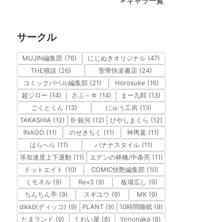
キャラ一覧
サークル
MUJIN編集部 (76)
にじぬきオリジナル (47)
THE猥談 (26)
聖華快楽書店 (24)
コミックバベル編集部 (21)
Horosuke (16)
超ジロー (14)
さぶ～☆ (14)
まー九郎 (13)
ごくとくん (13)
にゅう工房 (13)
TAKASHIA (12)
B-銀河 (12)
ひやしまくら (12)
INAGO (11)
のせきちく (11)
神輿葉 (11)
はらへら (11)
バナナスタイル (11)
等加速度上下運動 (11)
エデンの林檎/中条亮 (11)
ドットエイト (10)
COMIC快艶編集部 (10)
ミモネル (9)
Rev3 (9)
板場広し (9)
ちんちん亭 (9)
スギユウ (9)
MK (9)
dikk0(ディッコ) (9)
PLANT (9)
10時間睡眠 (9)
たまランド (9)
くわい屋 (8)
Yononaka (8)