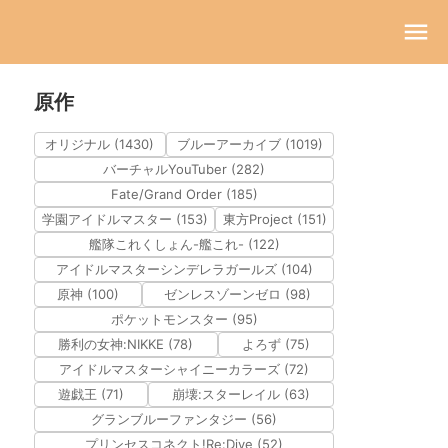
原作
オリジナル (1430)
ブルーアーカイブ (1019)
バーチャルYouTuber (282)
Fate/Grand Order (185)
学園アイドルマスター (153)
東方Project (151)
艦隊これくしょん-艦これ- (122)
アイドルマスターシンデレラガールズ (104)
原神 (100)
ゼンレスゾーンゼロ (98)
ポケットモンスター (95)
勝利の女神:NIKKE (78)
よろず (75)
アイドルマスターシャイニーカラーズ (72)
遊戯王 (71)
崩壊:スターレイル (63)
グランブルーファンタジー (56)
プリンセスコネクト!Re:Dive (52)