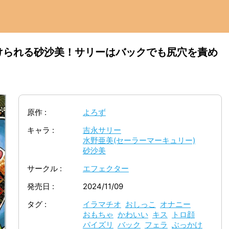
けられる砂沙美！サリーはバックでも尻穴を責め
原作
よろず
キャラ
吉永サリー
水野亜美(セーラーマーキュリー)
砂沙美
サークル
エフェクター
発売日
2024/11/09
タグ
イラマチオ
おしっこ
オナニー
おもちゃ
かわいい
キス
トロ顔
パイズリ
バック
フェラ
ぶっかけ