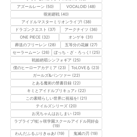
アズールレーン (50)
VOCALOID (48)
呪術廻戦 (40)
アイドルマスターミリオンライブ! (38)
ドラゴンクエスト (37)
アークナイツ (36)
ONE PIECE (32)
オンゲキ (31)
葬送のフリーレン (28)
五等分の花嫁 (27)
セーラームーン (26)
ぼっち・ざ・ろっく! (25)
戦姫絶唱シンフォギア (25)
僕のヒーローアカデミア (23)
ToLOVEる (23)
ガールズ&パンツァー (22)
とある魔術の禁書目録 (22)
キミとアイドルプリキュア♪ (22)
この素晴らしい世界に祝福を! (21)
テイルズシリーズ (20)
お兄ちゃんはおしまい (20)
ラブライブ!虹ヶ咲学園スクールアイドル同好会
(19)
わんだふるぷりきゅあ! (19)
鬼滅の刃 (19)