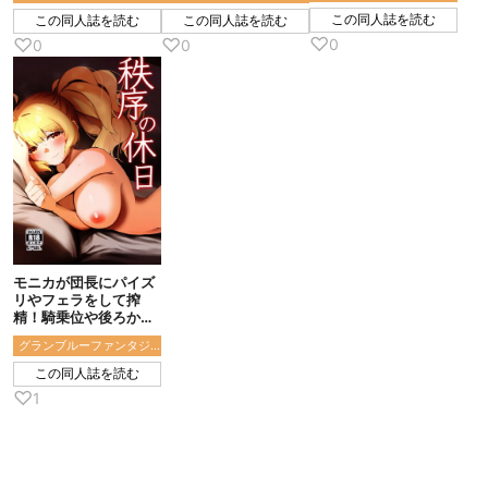
この同人誌を読む
この同人誌を読む
この同人誌を読む
♡
♡
♡
0
0
0
モニカが団長にパイズ
リやフェラをして搾
精！騎乗位や後ろから
イチャラブセック
グランブルーファンタジー
ス！！
この同人誌を読む
♡
1