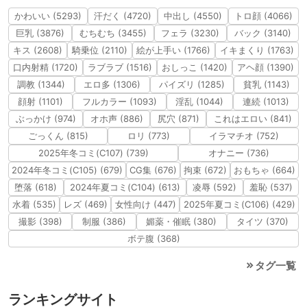
かわいい (5293)
汗だく (4720)
中出し (4550)
トロ顔 (4066)
巨乳 (3876)
むちむち (3455)
フェラ (3230)
バック (3140)
キス (2608)
騎乗位 (2110)
絵が上手い (1766)
イキまくり (1763)
口内射精 (1720)
ラブラブ (1516)
おしっこ (1420)
アヘ顔 (1390)
調教 (1344)
エロ多 (1306)
パイズリ (1285)
貧乳 (1143)
顔射 (1101)
フルカラー (1093)
淫乱 (1044)
連続 (1013)
ぶっかけ (974)
オホ声 (886)
尻穴 (871)
これはエロい (841)
ごっくん (815)
ロリ (773)
イラマチオ (752)
2025年冬コミ(C107) (739)
オナニー (736)
2024年冬コミ(C105) (679)
CG集 (676)
拘束 (672)
おもちゃ (664)
堕落 (618)
2024年夏コミ(C104) (613)
凌辱 (592)
羞恥 (537)
水着 (535)
レズ (469)
女性向け (447)
2025年夏コミ(C106) (429)
撮影 (398)
制服 (386)
媚薬・催眠 (380)
タイツ (370)
ボテ腹 (368)
タグ一覧
ランキングサイト