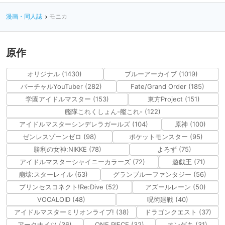
漫画・同人誌
モニカ
原作
オリジナル (1430)
ブルーアーカイブ (1019)
バーチャルYouTuber (282)
Fate/Grand Order (185)
学園アイドルマスター (153)
東方Project (151)
艦隊これくしょん-艦これ- (122)
アイドルマスターシンデレラガールズ (104)
原神 (100)
ゼンレスゾーンゼロ (98)
ポケットモンスター (95)
勝利の女神:NIKKE (78)
よろず (75)
アイドルマスターシャイニーカラーズ (72)
遊戯王 (71)
崩壊:スターレイル (63)
グランブルーファンタジー (56)
プリンセスコネクト!Re:Dive (52)
アズールレーン (50)
VOCALOID (48)
呪術廻戦 (40)
アイドルマスターミリオンライブ! (38)
ドラゴンクエスト (37)
アークナイツ (36)
ONE PIECE (32)
オンゲキ (31)