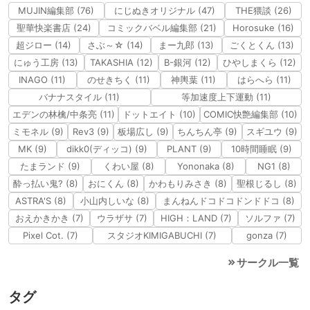
MUJIN編集部 (76)
にじぬきオリジナル (47)
THE猥談 (26)
聖華快楽書店 (24)
コミックバベル編集部 (21)
Horosuke (16)
超ジロー (14)
さぶ～☆ (14)
まー九郎 (13)
ごくとくん (13)
にゅう工房 (13)
TAKASHIA (12)
B-銀河 (12)
ひやしまくら (12)
INAGO (11)
のせきちく (11)
神輿葉 (11)
はらへら (11)
バナナスタイル (11)
等加速度上下運動 (11)
エデンの林檎/中条亮 (11)
ドットエイト (10)
COMIC快艶編集部 (10)
ミモネル (9)
Rev3 (9)
板場広し (9)
ちんちん亭 (9)
スギユウ (9)
MK (9)
dikk0(ディッコ) (9)
PLANT (9)
10時間睡眠 (9)
たまランド (9)
くわい屋 (8)
Yononaka (8)
NG1 (8)
酔っ払い鬼? (8)
おにくん (8)
かわもりみさき (8)
聖根じるし (8)
ASTRA'S (8)
小山内しいな (8)
まんねんドコドコドンドドコ (8)
おえかきかき (7)
ウラザサ (7)
HIGH：LAND (7)
ソルファ (7)
Pixel Cot. (7)
スタジオKIMIGABUCHI (7)
gonza (7)
サークル一覧
タグ