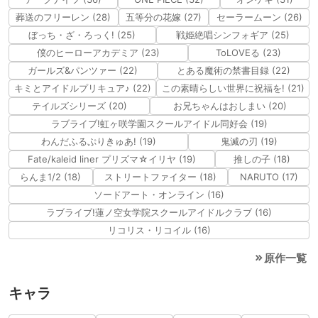
葬送のフリーレン (28)
五等分の花嫁 (27)
セーラームーン (26)
ぼっち・ざ・ろっく! (25)
戦姫絶唱シンフォギア (25)
僕のヒーローアカデミア (23)
ToLOVEる (23)
ガールズ&パンツァー (22)
とある魔術の禁書目録 (22)
キミとアイドルプリキュア♪ (22)
この素晴らしい世界に祝福を! (21)
テイルズシリーズ (20)
お兄ちゃんはおしまい (20)
ラブライブ!虹ヶ咲学園スクールアイドル同好会 (19)
わんだふるぷりきゅあ! (19)
鬼滅の刃 (19)
Fate/kaleid liner プリズマ☆イリヤ (19)
推しの子 (18)
らんま1/2 (18)
ストリートファイター (18)
NARUTO (17)
ソードアート・オンライン (16)
ラブライブ!蓮ノ空女学院スクールアイドルクラブ (16)
リコリス・リコイル (16)
原作一覧
キャラ