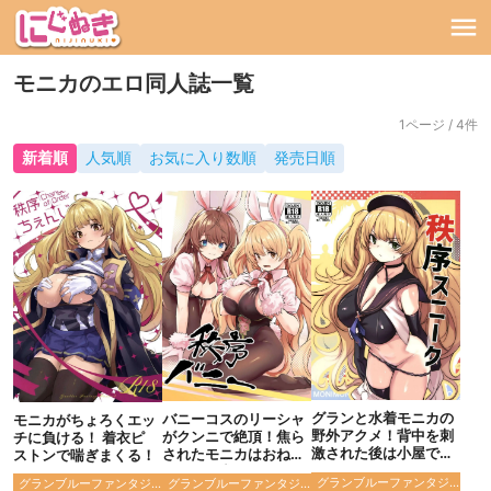
モニカのエロ同人誌一覧
1ページ / 4件
新着順
人気順
お気に入り数順
発売日順
グランと水着モニカの
バニーコスのリーシャ
モニカがちょろくエッ
野外アクメ！背中を刺
がクンニで絶頂！焦ら
チに負ける！ 着衣ピ
激された後は小屋で熱
されたモニカはおねだ
ストンで喘ぎまくる！
いセックス！
りして正常位でハメら
グランブルーファンタジー
グランブルーファンタジー
グランブルーファンタジー
れ激しく突かれる！