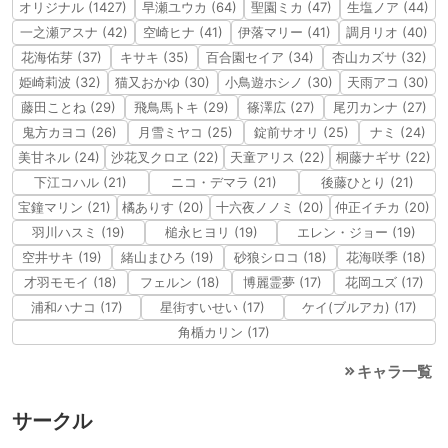
オリジナル (1427)
早瀬ユウカ (64)
聖園ミカ (47)
生塩ノア (44)
一之瀬アスナ (42)
空崎ヒナ (41)
伊落マリー (41)
調月リオ (40)
花海佑芽 (37)
キサキ (35)
百合園セイア (34)
杏山カズサ (32)
姫崎莉波 (32)
猫又おかゆ (30)
小鳥遊ホシノ (30)
天雨アコ (30)
藤田ことね (29)
飛鳥馬トキ (29)
篠澤広 (27)
尾刃カンナ (27)
鬼方カヨコ (26)
月雪ミヤコ (25)
錠前サオリ (25)
ナミ (24)
美甘ネル (24)
沙花叉クロヱ (22)
天童アリス (22)
桐藤ナギサ (22)
下江コハル (21)
ニコ・デマラ (21)
後藤ひとり (21)
宝鐘マリン (21)
橘ありす (20)
十六夜ノノミ (20)
仲正イチカ (20)
羽川ハスミ (19)
槌永ヒヨリ (19)
エレン・ジョー (19)
空井サキ (19)
緒山まひろ (19)
砂狼シロコ (18)
花海咲季 (18)
才羽モモイ (18)
フェルン (18)
博麗霊夢 (17)
花岡ユズ (17)
浦和ハナコ (17)
星街すいせい (17)
ケイ(ブルアカ) (17)
角楯カリン (17)
キャラ一覧
サークル